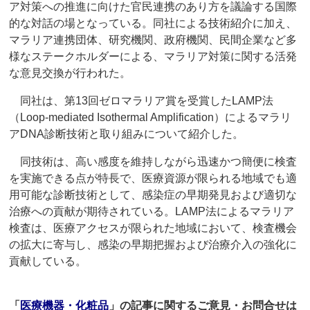
ア対策への推進に向けた官民連携のあり方を議論する国際
的な対話の場となっている。同社による技術紹介に加え、
マラリア連携団体、研究機関、政府機関、民間企業など多
様なステークホルダーによる、マラリア対策に関する活発
な意見交換が行われた。
同社は、第13回ゼロマラリア賞を受賞したLAMP法
（Loop-mediated Isothermal Amplification）によるマラリ
アDNA診断技術と取り組みについて紹介した。
同技術は、高い感度を維持しながら迅速かつ簡便に検査
を実施できる点が特長で、医療資源が限られる地域でも適
用可能な診断技術として、感染症の早期発見および適切な
治療への貢献が期待されている。LAMP法によるマラリア
検査は、医療アクセスが限られた地域において、検査機会
の拡大に寄与し、感染の早期把握および治療介入の強化に
貢献している。
「
医療機器・化粧品
」の記事に関するご意見・お問合せは