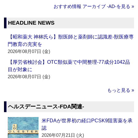
おすすめ情報 アーカイブ ‐AD‐を見る »
HEADLINE NEWS
【昭和薬大 神林氏ら】獣医師と薬剤師に認識差‐獣医療専
門教育の充実を
2026年08月07日 (金)
【厚労省検討会】OTC類似薬で中間整理‐77成分1042品
目が対象に
2026年08月07日 (金)
もっと見る »
ヘルスデーニュース‐FDA関連‐
米FDAが世界初の経口PCSK9阻害薬を承
認
2026年07月21日 (火)