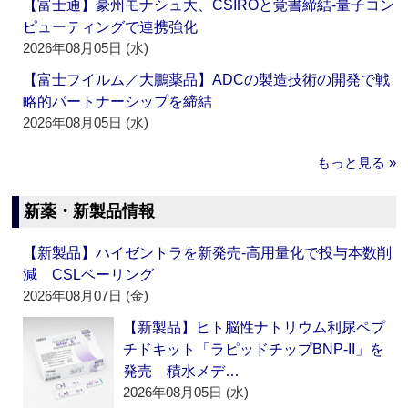
【富士通】豪州モナシュ大、CSIROと覚書締結‐量子コン
ピューティングで連携強化
2026年08月05日 (水)
【富士フイルム／大鵬薬品】ADCの製造技術の開発で戦
略的パートナーシップを締結
2026年08月05日 (水)
もっと見る »
新薬・新製品情報
【新製品】ハイゼントラを新発売‐高用量化で投与本数削
減 CSLベーリング
2026年08月07日 (金)
【新製品】ヒト脳性ナトリウム利尿ペプ
チドキット「ラピッドチップBNP-II」を
発売 積水メデ…
2026年08月05日 (水)