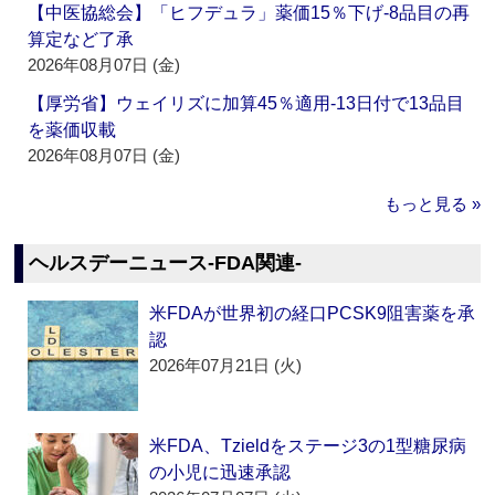
【中医協総会】「ヒフデュラ」薬価15％下げ‐8品目の再
算定など了承
2026年08月07日 (金)
【厚労省】ウェイリズに加算45％適用‐13日付で13品目
を薬価収載
2026年08月07日 (金)
もっと見る »
ヘルスデーニュース‐FDA関連‐
米FDAが世界初の経口PCSK9阻害薬を承
認
2026年07月21日 (火)
米FDA、Tzieldをステージ3の1型糖尿病
の小児に迅速承認