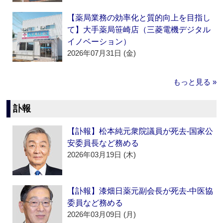
【薬局業務の効率化と質的向上を目指し
て】大手薬局笹崎店（三菱電機デジタル
イノベーション）
2026年07月31日 (金)
もっと見る »
訃報
【訃報】松本純元衆院議員が死去‐国家公
安委員長など務める
2026年03月19日 (木)
【訃報】漆畑日薬元副会長が死去‐中医協
委員など務める
2026年03月09日 (月)