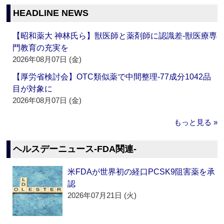
HEADLINE NEWS
【昭和薬大 神林氏ら】獣医師と薬剤師に認識差‐獣医療専
門教育の充実を
2026年08月07日 (金)
【厚労省検討会】OTC類似薬で中間整理‐77成分1042品
目が対象に
2026年08月07日 (金)
もっと見る »
ヘルスデーニュース‐FDA関連‐
米FDAが世界初の経口PCSK9阻害薬を承
認
2026年07月21日 (火)