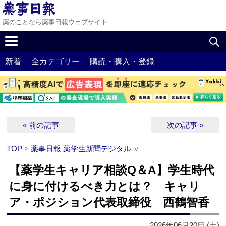
薬のことなら薬事日報ウェブサイト
新着
全カテゴリー
購読・購入・登録
« 前の記事
次の記事 »
TOP
>
薬事日報 薬学生新聞デジタル
∨
【薬学生キャリア相談Q＆A】学生時代
に身に付けるべき力とは？ キャリ
ア・ポジション代表取締役 西鶴智香
2026年06月20日 (土)