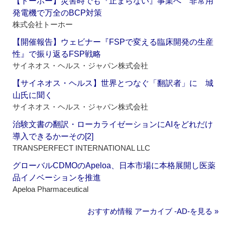
【トーホー】災害時でも『止まらない』事業へ 非常用
発電機で万全のBCP対策
株式会社トーホー
【開催報告】ウェビナー『FSPで変える臨床開発の生産
性』で振り返るFSP戦略
サイネオス・ヘルス・ジャパン株式会社
【サイネオス・ヘルス】世界とつなぐ「翻訳者」に 城
山氏に聞く
サイネオス・ヘルス・ジャパン株式会社
治験文書の翻訳・ローカライゼーションにAIをどれだけ
導入できるかーその[2]
TRANSPERFECT INTERNATIONAL LLC
グローバルCDMOのApeloa、日本市場に本格展開し医薬
品イノベーションを推進
Apeloa Pharmaceutical
おすすめ情報 アーカイブ ‐AD‐を見る »