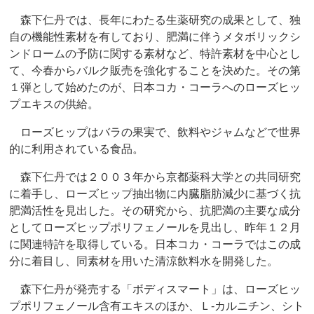
森下仁丹では、長年にわたる生薬研究の成果として、独
自の機能性素材を有しており、肥満に伴うメタボリックシ
ンドロームの予防に関する素材など、特許素材を中心とし
て、今春からバルク販売を強化することを決めた。その第
１弾として始めたのが、日本コカ・コーラへのローズヒッ
プエキスの供給。
ローズヒップはバラの果実で、飲料やジャムなどで世界
的に利用されている食品。
森下仁丹では２００３年から京都薬科大学との共同研究
に着手し、ローズヒップ抽出物に内臓脂肪減少に基づく抗
肥満活性を見出した。その研究から、抗肥満の主要な成分
としてローズヒップポリフェノールを見出し、昨年１２月
に関連特許を取得している。日本コカ・コーラではこの成
分に着目し、同素材を用いた清涼飲料水を開発した。
森下仁丹が発売する「ボディスマート」は、ローズヒッ
プポリフェノール含有エキスのほか、Ｌ‐カルニチン、シト