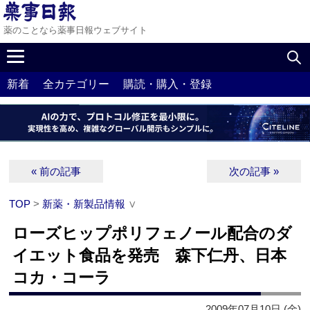
薬のことなら薬事日報ウェブサイト
新着
全カテゴリー
購読・購入・登録
« 前の記事
次の記事 »
TOP
>
新薬・新製品情報
∨
ローズヒップポリフェノール配合のダ
イエット食品を発売 森下仁丹、日本
コカ・コーラ
2009年07月10日 (金)