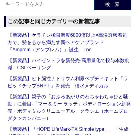
検 索
この記事と同じカテゴリーの新着記事
【新製品】ケラチン極限濃度6800倍以上×高浸透密着処
方で、髪を芯から満たす新ヘアケアブランド
『Amprem（アンプレム）』誕生 I-ne
【新製品】ハイゼントラを新発売‐高用量化で投与本数削
減 CSLベーリング
【新製品】ヒト脳性ナトリウム利尿ペプチドキット「ラ
ピッドチップBNP-II」を発売 積水メディカル
【新製品】親子の「おふろあがりのわちゃわちゃひと騒
動」に着目‐「マー＆ミー ラッテ」ボディローション新発
売・ボディミルクリニューアル クラシエ（ホームプロ
ダクツカンパニー）
【新製品】「HOPE LifeMark-TX Simple type」、「生成