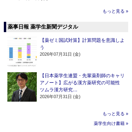
もっと見る »
薬事日報 薬学生新聞デジタル
【薬ゼミ国試対策】計算問題を意識しよ
う
2026年07月31日 (金)
【日本薬学生連盟・先輩薬剤師のキャリ
アノート】広がる漢方薬研究の可能性
ツムラ漢方研究…
2026年07月31日 (金)
もっと見る »
薬学生向け書籍 »