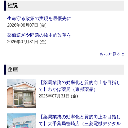
社説
生命守る政策の実現を最優先に
2026年08月07日 (金)
薬価逆ざや問題の抜本的改革を
2026年07月31日 (金)
もっと見る »
企画
【薬局業務の効率化と質的向上を目指し
て】わかば薬局（東邦薬品）
2026年07月31日 (金)
【薬局業務の効率化と質的向上を目指し
て】大手薬局笹崎店（三菱電機デジタル