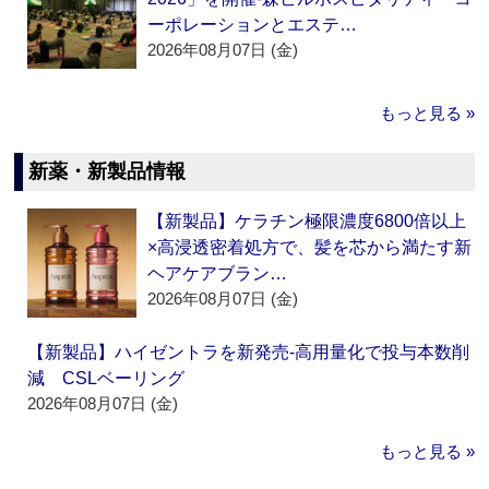
ーポレーションとエステ…
2026年08月07日 (金)
もっと見る »
新薬・新製品情報
【新製品】ケラチン極限濃度6800倍以上
×高浸透密着処方で、髪を芯から満たす新
ヘアケアブラン…
2026年08月07日 (金)
【新製品】ハイゼントラを新発売‐高用量化で投与本数削
減 CSLベーリング
2026年08月07日 (金)
もっと見る »