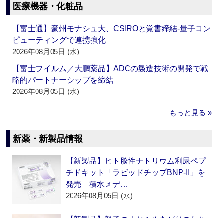
医療機器・化粧品
【富士通】豪州モナシュ大、CSIROと覚書締結‐量子コン
ピューティングで連携強化
2026年08月05日 (水)
【富士フイルム／大鵬薬品】ADCの製造技術の開発で戦
略的パートナーシップを締結
2026年08月05日 (水)
もっと見る »
新薬・新製品情報
【新製品】ヒト脳性ナトリウム利尿ペプ
チドキット「ラピッドチップBNP-II」を
発売 積水メデ…
2026年08月05日 (水)