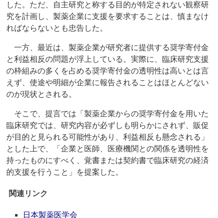
した。ただ、自主研究と称する目的が特定されない観察研
究を計画し、製薬企業に支援を要求することは、慎まなけ
ればならないとも忠告した。
一方、最近は、製薬企業が研究者に提供する奨学寄付金
と利益相反の問題が浮上している。実際に、臨床研究支援
の枠組みの多くを占める奨学寄付金の透明性は高いとは言
えず、使途や明細が企業に報告されることはほとんどない
のが現状とされる。
そこで、提言では「製薬企業からの奨学寄付金を用いた
臨床研究では、研究内容が必ずしも明らかにされず、販促
が目的と見られる可能性があり、利益相反も懸念される」
とした上で、「企業と医師、医療機関との関係を透明性を
持ったものにすべく、覚書または契約書で臨床研究の経済
的支援を行うこと」を提案した。
関連リンク
日本製薬医学会