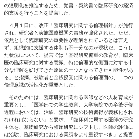
の透明化を推進するため、覚書・契約書で臨床研究の経済
的支援を行うことを提言した。
４月１日に、改正「臨床研究に関する倫理指針」が施行
され、研究者と実施医療機関の責務が強化された。ただ、
依然として臨床研究の重要性が理解されているとは言え
ず、組織的に支援する体制も不十分なのが現状だ。こうし
た状況について、提言では「基礎研究偏重の教育が、臨床
医の臨床研究に対する意識、特に倫理的な側面に対する十
分な理解を妨げてきた原因の一つとなってきた可能性があ
る」と指摘。被験者と金銭授受に関わる倫理面の、二つの
倫理意識の活性化が重要とした。
そのためには、臨床研究に関わる医師などの人材育成が
重要とし、「医学部での学生教育、大学病院での卒後研修
過程においては、治験、臨床研究の技術習得が義務化され
なければならない」と要求。「臨床科に属する医師の研究
主体を、基礎研究から臨床研究にシフトし、医師の評価に
は治験、臨床研究における業績をより重視すべき」と提言