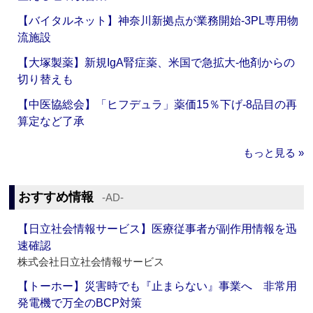
【バイタルネット】神奈川新拠点が業務開始‐3PL専用物
流施設
【大塚製薬】新規IgA腎症薬、米国で急拡大‐他剤からの
切り替えも
【中医協総会】「ヒフデュラ」薬価15％下げ‐8品目の再
算定など了承
もっと見る »
おすすめ情報
‐AD‐
【日立社会情報サービス】医療従事者が副作用情報を迅
速確認
株式会社日立社会情報サービス
【トーホー】災害時でも『止まらない』事業へ 非常用
発電機で万全のBCP対策