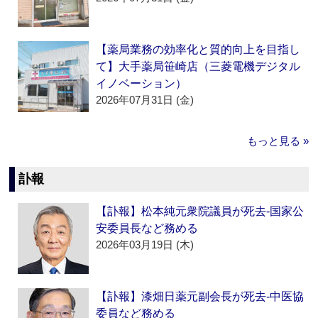
【薬局業務の効率化と質的向上を目指し
て】大手薬局笹崎店（三菱電機デジタル
イノベーション）
2026年07月31日 (金)
もっと見る »
訃報
【訃報】松本純元衆院議員が死去‐国家公
安委員長など務める
2026年03月19日 (木)
【訃報】漆畑日薬元副会長が死去‐中医協
委員など務める