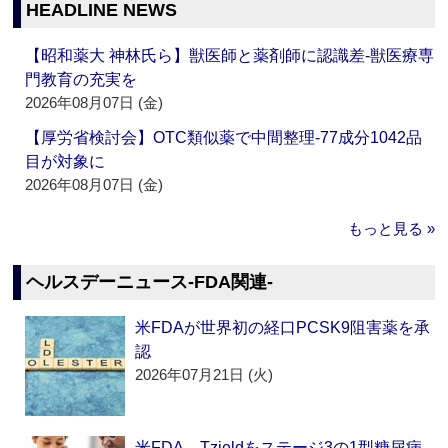
HEADLINE NEWS
【昭和薬大 神林氏ら】獣医師と薬剤師に認識差‐獣医療専
門教育の充実を
2026年08月07日 (金)
【厚労省検討会】OTC類似薬で中間整理‐77成分1042品
目が対象に
2026年08月07日 (金)
もっと見る »
ヘルスデーニュース‐FDA関連‐
米FDAが世界初の経口PCSK9阻害薬を承
認
2026年07月21日 (火)
米FDA、Tzieldをステージ3の1型糖尿病