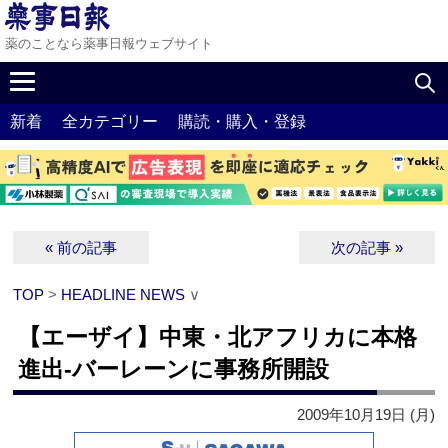
薬のことなら薬事日報ウェブサイト
新着
全カテゴリー
購読・購入・登録
« 前の記事
次の記事 »
TOP
>
HEADLINE NEWS
∨
【エーザイ】中東・北アフリカに本格
進出‐バーレーンに事務所開設
2009年10月19日 (月)