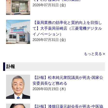
2026年07月31日 (金)
【薬局業務の効率化と質的向上を目指し
て】大手薬局笹崎店（三菱電機デジタル
イノベーション）
2026年07月31日 (金)
もっと見る »
訃報
【訃報】松本純元衆院議員が死去‐国家公
安委員長など務める
2026年03月19日 (木)
【訃報】漆畑日薬元副会長が死去‐中医協