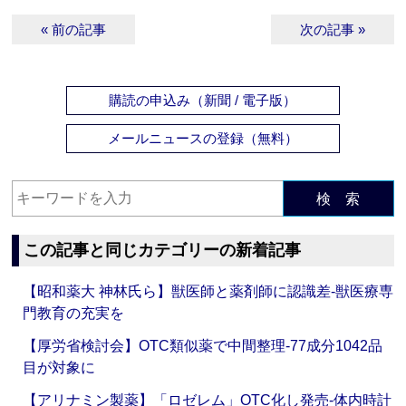
« 前の記事
次の記事 »
購読の申込み（新聞 / 電子版）
メールニュースの登録（無料）
検 索
この記事と同じカテゴリーの新着記事
【昭和薬大 神林氏ら】獣医師と薬剤師に認識差‐獣医療専
門教育の充実を
【厚労省検討会】OTC類似薬で中間整理‐77成分1042品
目が対象に
【アリナミン製薬】「ロゼレム」OTC化し発売‐体内時計