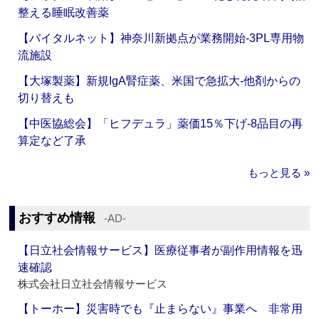
整える睡眠改善薬
【バイタルネット】神奈川新拠点が業務開始‐3PL専用物
流施設
【大塚製薬】新規IgA腎症薬、米国で急拡大‐他剤からの
切り替えも
【中医協総会】「ヒフデュラ」薬価15％下げ‐8品目の再
算定など了承
もっと見る »
おすすめ情報
‐AD‐
【日立社会情報サービス】医療従事者が副作用情報を迅
速確認
株式会社日立社会情報サービス
【トーホー】災害時でも『止まらない』事業へ 非常用