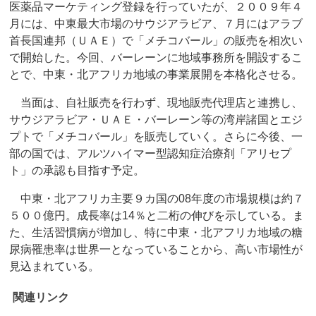
医薬品マーケティング登録を行っていたが、２００９年４
月には、中東最大市場のサウジアラビア、７月にはアラブ
首長国連邦（ＵＡＥ）で「メチコバール」の販売を相次い
で開始した。今回、バーレーンに地域事務所を開設するこ
とで、中東・北アフリカ地域の事業展開を本格化させる。
当面は、自社販売を行わず、現地販売代理店と連携し、
サウジアラビア・ＵＡＥ・バーレーン等の湾岸諸国とエジ
プトで「メチコバール」を販売していく。さらに今後、一
部の国では、アルツハイマー型認知症治療剤「アリセプ
ト」の承認も目指す予定。
中東・北アフリカ主要９カ国の08年度の市場規模は約７
５００億円。成長率は14％と二桁の伸びを示している。ま
た、生活習慣病が増加し、特に中東・北アフリカ地域の糖
尿病罹患率は世界一となっていることから、高い市場性が
見込まれている。
関連リンク