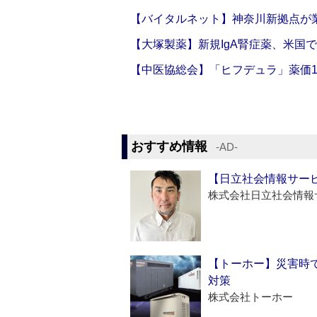
【バイタルネット】神奈川新拠点が業
【大塚製薬】新規IgA腎症薬、米国
【中医協総会】「ヒフデュラ」薬価1
おすすめ情報
‐AD‐
【日立社会情報サー
株式会社日立社会情報
【トーホー】災害時
対策
株式会社トーホー