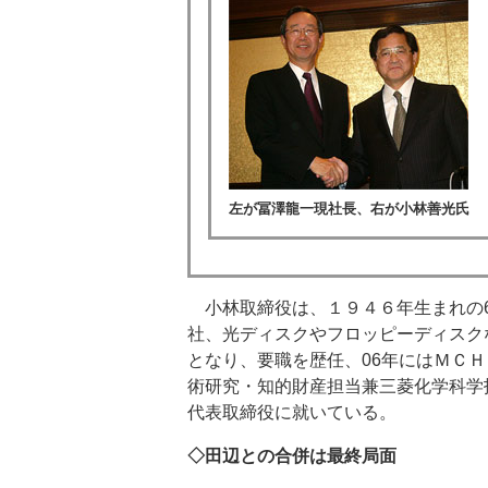
左が冨澤龍一現社長、右が小林善光氏
小林取締役は、１９４６年生まれの6
社、光ディスクやフロッピーディスク
となり、要職を歴任、06年にはＭＣ
術研究・知的財産担当兼三菱化学科学
代表取締役に就いている。
◇田辺との合併は最終局面