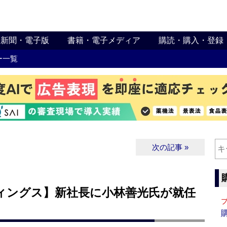
新聞・電子版
書籍・電子メディア
購読・購入・登録
ー一覧
次の記事 »
ィングス】新社長に小林善光氏が就任