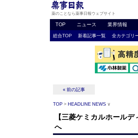
薬のことなら薬事日報ウェブサイト
TOP
ニュース
業界情報
総合TOP
新着記事一覧
全カテゴリ
« 前の記事
TOP
>
HEADLINE NEWS
∨
【三菱ケミカルホールデ
へ