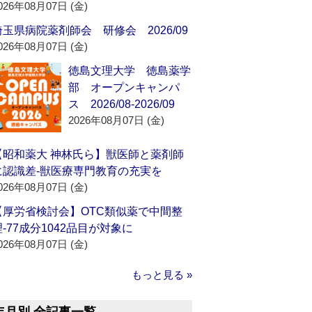
026年08月07日 (金)
埼玉県病院薬剤師会 研修会 2026/09
026年08月07日 (金)
徳島文理大学 徳島薬学
部 オープンキャンパ
ス 2026/08-2026/09
2026年08月07日 (金)
【昭和薬大 神林氏ら】獣医師と薬剤師
に認識差‐獣医療専門教育の充実を
026年08月07日 (金)
【厚労省検討会】OTC類似薬で中間整
理‐77成分1042品目が対象に
026年08月07日 (金)
もっと見る »