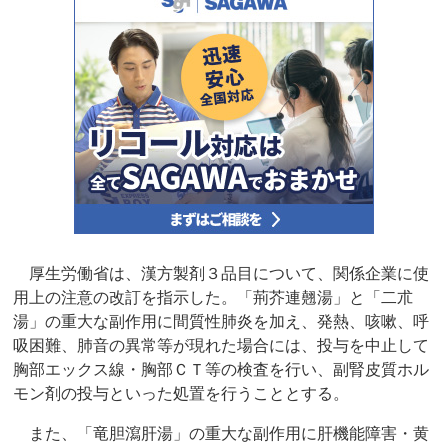
厚生労働省は、漢方製剤３品目について、関係企業に使
用上の注意の改訂を指示した。「荊芥連翹湯」と「二朮
湯」の重大な副作用に間質性肺炎を加え、発熱、咳嗽、呼
吸困難、肺音の異常等が現れた場合には、投与を中止して
胸部エックス線・胸部ＣＴ等の検査を行い、副腎皮質ホル
モン剤の投与といった処置を行うこととする。
また、「竜胆瀉肝湯」の重大な副作用に肝機能障害・黄