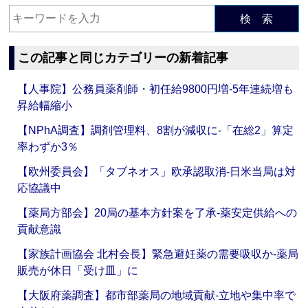
検 索
この記事と同じカテゴリーの新着記事
【人事院】公務員薬剤師・初任給9800円増‐5年連続増も
昇給幅縮小
【NPhA調査】調剤管理料、8割が減収に‐「在総2」算定
率わずか3％
【欧州委員会】「タブネオス」欧承認取消‐日米当局は対
応協議中
【薬局方部会】20局の基本方針案を了承‐薬安定供給への
貢献意識
【家族計画協会 北村会長】緊急避妊薬の需要吸収か‐薬局
販売が休日「受け皿」に
【大阪府薬調査】都市部薬局の地域貢献‐立地や集中率で