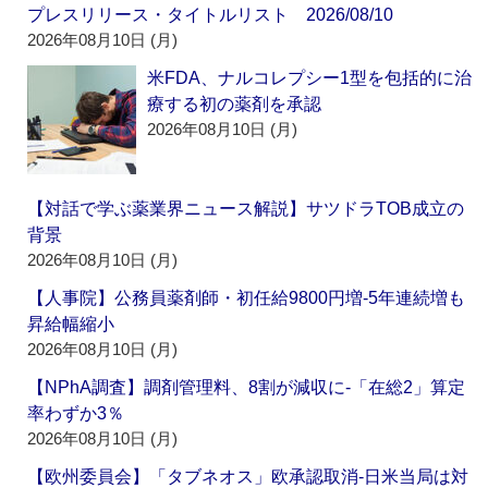
プレスリリース・タイトルリスト 2026/08/10
2026年08月10日 (月)
米FDA、ナルコレプシー1型を包括的に治
療する初の薬剤を承認
2026年08月10日 (月)
【対話で学ぶ薬業界ニュース解説】サツドラTOB成立の
背景
2026年08月10日 (月)
【人事院】公務員薬剤師・初任給9800円増‐5年連続増も
昇給幅縮小
2026年08月10日 (月)
【NPhA調査】調剤管理料、8割が減収に‐「在総2」算定
率わずか3％
2026年08月10日 (月)
【欧州委員会】「タブネオス」欧承認取消‐日米当局は対