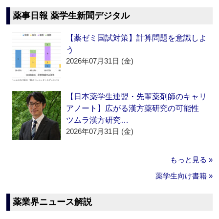
薬事日報 薬学生新聞デジタル
【薬ゼミ国試対策】計算問題を意識しよ
う
2026年07月31日 (金)
【日本薬学生連盟・先輩薬剤師のキャリ
アノート】広がる漢方薬研究の可能性
ツムラ漢方研究…
2026年07月31日 (金)
もっと見る »
薬学生向け書籍 »
薬業界ニュース解説