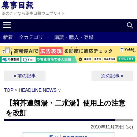
薬のことなら薬事日報ウェブサイト
新着
全カテゴリー
購読・購入・登録
« 前の記事
次の記事 »
TOP
>
HEADLINE NEWS
∨
【荊芥連翹湯・二朮湯】使用上の注意
を改訂
2010年11月09日 (火)