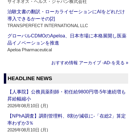
サイネオス・ヘルス・ジャパン株式会社
治験文書の翻訳・ローカライゼーションにAIをどれだけ
導入できるかーその[2]
TRANSPERFECT INTERNATIONAL LLC
グローバルCDMOのApeloa、日本市場に本格展開し医薬
品イノベーションを推進
Apeloa Pharmaceutical
おすすめ情報 アーカイブ ‐AD‐を見る »
HEADLINE NEWS
【人事院】公務員薬剤師・初任給9800円増‐5年連続増も
昇給幅縮小
2026年08月10日 (月)
【NPhA調査】調剤管理料、8割が減収に‐「在総2」算定
率わずか3％
2026年08月10日 (月)