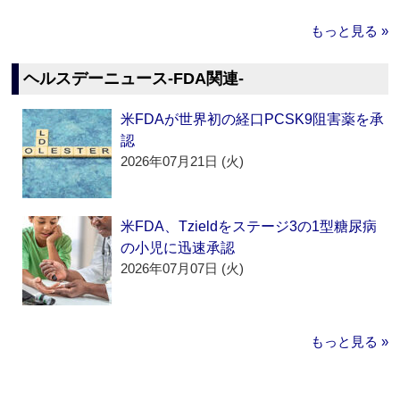
もっと見る »
ヘルスデーニュース‐FDA関連‐
米FDAが世界初の経口PCSK9阻害薬を承
認
2026年07月21日 (火)
米FDA、Tzieldをステージ3の1型糖尿病
の小児に迅速承認
2026年07月07日 (火)
もっと見る »