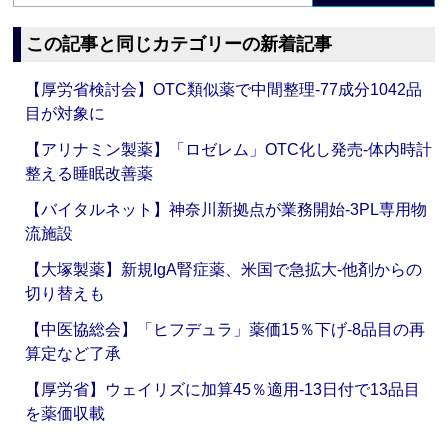
この記事と同じカテゴリーの新着記事
【厚労省検討会】OTC類似薬で中間整理‐77成分1042品
目が対象に
【アリナミン製薬】「ロゼレム」OTC化し発売‐体内時計
整える睡眠改善薬
【バイタルネット】神奈川新拠点が業務開始‐3PL専用物
流施設
【大塚製薬】新規IgA腎症薬、米国で急拡大‐他剤からの
切り替えも
【中医協総会】「ヒフデュラ」薬価15％下げ‐8品目の再
算定など了承
【厚労省】ウェイリズに加算45％適用‐13日付で13品目
を薬価収載