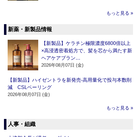
もっと見る »
新薬・新製品情報
【新製品】ケラチン極限濃度6800倍以上
×高浸透密着処方で、髪を芯から満たす新
ヘアケアブラン…
2026年08月07日 (金)
【新製品】ハイゼントラを新発売‐高用量化で投与本数削
減 CSLベーリング
2026年08月07日 (金)
もっと見る »
人事・組織