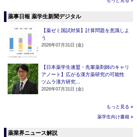
もっと見る »
薬事日報 薬学生新聞デジタル
【薬ゼミ国試対策】計算問題を意識しよ
う
2026年07月31日 (金)
【日本薬学生連盟・先輩薬剤師のキャリ
アノート】広がる漢方薬研究の可能性
ツムラ漢方研究…
2026年07月31日 (金)
もっと見る »
薬学生向け書籍 »
薬業界ニュース解説