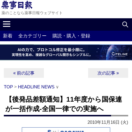
薬のことなら薬事日報ウェブサイト
新着
全カテゴリー
購読・購入・登録
« 前の記事
次の記事 »
TOP
>
HEADLINE NEWS
∨
【後発品差額通知】11年度から国保連
が一括作成‐全国一律での実施へ
2010年11月16日 (火)