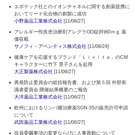
エボテック社とのイオンチャネルに関する創薬提携に
おいてリード化合物の創製に成功
小野薬品工業株式会社
[11/06/27]
アレルギー性疾患治療剤アレグラOD錠(R)60ｍｇ 薬
価収載
サノフィ・アベンティス株式会社
[11/06/24]
健康ケアを応援するブランド「Ｌｉｖｉｔａ」のCM
キャラクターに竹下 景子さんを起用
大正製薬株式会社
[11/06/27]
再発防止委員会の総括報告書、および第５回 外部有
識者委員会 開催結果概要のご報告
大洋薬品工業株式会社
[11/06/27]
欧州におけるリンパ腫治療薬SGN-35の販売許可申請
について
武田薬品工業株式会社
[11/06/27]
役員委嘱事項の変更ならびに人事異動について