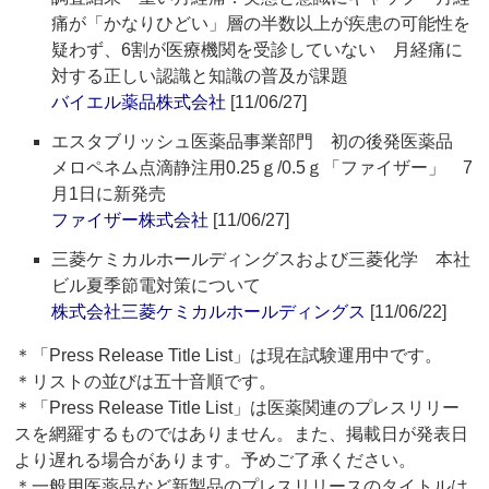
痛が「かなりひどい」層の半数以上が疾患の可能性を
疑わず、6割が医療機関を受診していない 月経痛に
対する正しい認識と知識の普及が課題
バイエル薬品株式会社
[11/06/27]
エスタブリッシュ医薬品事業部門 初の後発医薬品
メロペネム点滴静注用0.25ｇ/0.5ｇ「ファイザー」 7
月1日に新発売
ファイザー株式会社
[11/06/27]
三菱ケミカルホールディングスおよび三菱化学 本社
ビル夏季節電対策について
株式会社三菱ケミカルホールディングス
[11/06/22]
＊「Press Release Title List」は現在試験運用中です。
＊リストの並びは五十音順です。
＊「Press Release Title List」は医薬関連のプレスリリー
スを網羅するものではありません。また、掲載日が発表日
より遅れる場合があります。予めご了承ください。
＊一般用医薬品など新製品のプレスリリースのタイトルは