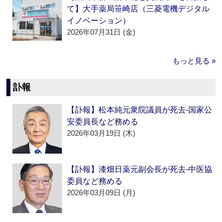
て】大手薬局笹崎店（三菱電機デジタル
イノベーション）
2026年07月31日 (金)
もっと見る »
訃報
【訃報】松本純元衆院議員が死去‐国家公
安委員長など務める
2026年03月19日 (木)
【訃報】漆畑日薬元副会長が死去‐中医協
委員など務める
2026年03月09日 (月)