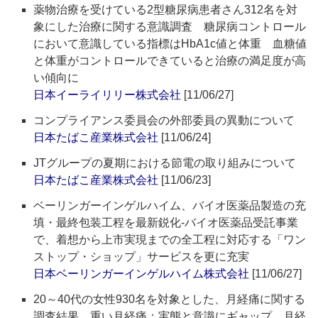
薬物治療を受けている2型糖尿病患者さん312名を対
象にした治療に関する意識調査 糖尿病コントロール
において意識している指標はHbA1c値と体重 血糖値
と体重がコントロールできていると治療の満足度が高
い傾向に
日本イーライリリー株式会社
[11/06/27]
コンプライアンス委員会の外部委員の異動について
日本たばこ産業株式会社
[11/06/24]
JTグループの夏期における節電の取り組みについて
日本たばこ産業株式会社
[11/06/23]
ベーリンガーインゲルハイム、バイオ医薬品製造の充
填・最終包装工程を最新鋭化‐バイオ医薬品受託事業
で、着想から上市実現までの全工程に対応する「ワン
ストップ・ショップ」サービスを更に充実
日本ベーリンガーインゲルハイム株式会社
[11/06/27]
20～40代の女性930名を対象とした、月経痛に関する
調査結果 重い月経痛：実態と意識にギャップ 月経