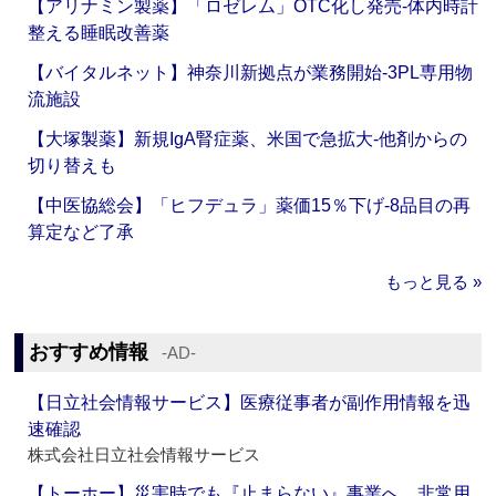
【アリナミン製薬】「ロゼレム」OTC化し発売‐体内時計
整える睡眠改善薬
【バイタルネット】神奈川新拠点が業務開始‐3PL専用物
流施設
【大塚製薬】新規IgA腎症薬、米国で急拡大‐他剤からの
切り替えも
【中医協総会】「ヒフデュラ」薬価15％下げ‐8品目の再
算定など了承
もっと見る »
おすすめ情報
‐AD‐
【日立社会情報サービス】医療従事者が副作用情報を迅
速確認
株式会社日立社会情報サービス
【トーホー】災害時でも『止まらない』事業へ 非常用