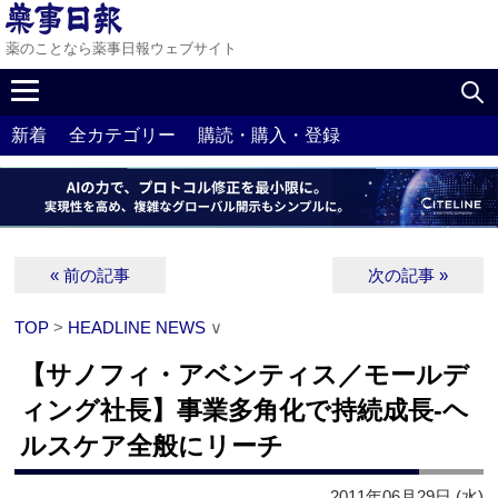
薬のことなら薬事日報ウェブサイト
新着
全カテゴリー
購読・購入・登録
« 前の記事
次の記事 »
TOP
>
HEADLINE NEWS
∨
【サノフィ・アベンティス／モールデ
ィング社長】事業多角化で持続成長‐ヘ
ルスケア全般にリーチ
2011年06月29日 (水)