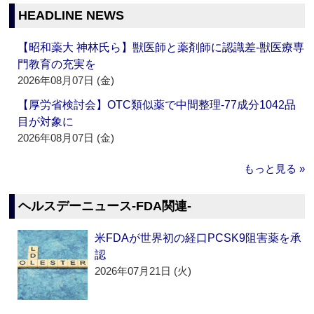
HEADLINE NEWS
【昭和薬大 神林氏ら】獣医師と薬剤師に認識差‐獣医療専
門教育の充実を
2026年08月07日 (金)
【厚労省検討会】OTC類似薬で中間整理‐77成分1042品
目が対象に
2026年08月07日 (金)
もっと見る »
ヘルスデーニュース‐FDA関連‐
米FDAが世界初の経口PCSK9阻害薬を承
認
2026年07月21日 (火)