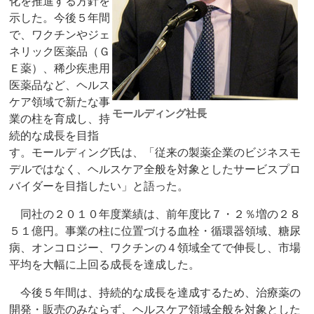
化を推進する方針を
示した。今後５年間
で、ワクチンやジェ
ネリック医薬品（Ｇ
Ｅ薬）、稀少疾患用
医薬品など、ヘルス
ケア領域で新たな事
モールディング社長
業の柱を育成し、持
続的な成長を目指
す。モールディング氏は、「従来の製薬企業のビジネスモ
デルではなく、ヘルスケア全般を対象としたサービスプロ
バイダーを目指したい」と語った。
同社の２０１０年度業績は、前年度比７・２％増の２８
５１億円。事業の柱に位置づける血栓・循環器領域、糖尿
病、オンコロジー、ワクチンの４領域全てで伸長し、市場
平均を大幅に上回る成長を達成した。
今後５年間は、持続的な成長を達成するため、治療薬の
開発・販売のみならず、ヘルスケア領域全般を対象とした