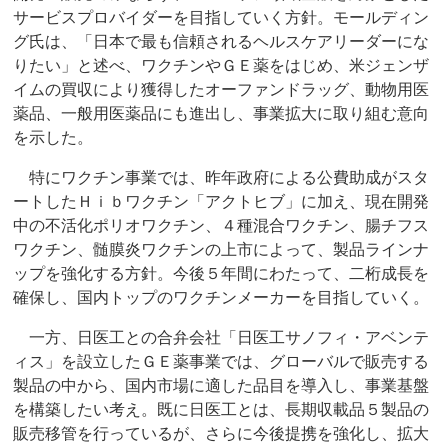
サービスプロバイダーを目指していく方針。モールディン
グ氏は、「日本で最も信頼されるヘルスケアリーダーにな
りたい」と述べ、ワクチンやＧＥ薬をはじめ、米ジェンザ
イムの買収により獲得したオーファンドラッグ、動物用医
薬品、一般用医薬品にも進出し、事業拡大に取り組む意向
を示した。
特にワクチン事業では、昨年政府による公費助成がスタ
ートしたＨｉｂワクチン「アクトヒブ」に加え、現在開発
中の不活化ポリオワクチン、４種混合ワクチン、腸チフス
ワクチン、髄膜炎ワクチンの上市によって、製品ラインナ
ップを強化する方針。今後５年間にわたって、二桁成長を
確保し、国内トップのワクチンメーカーを目指していく。
一方、日医工との合弁会社「日医工サノフィ・アベンテ
ィス」を設立したＧＥ薬事業では、グローバルで販売する
製品の中から、国内市場に適した品目を導入し、事業基盤
を構築したい考え。既に日医工とは、長期収載品５製品の
販売移管を行っているが、さらに今後提携を強化し、拡大