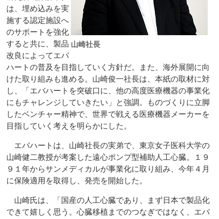
は、埋め込みを実
施する認定施設へ
のサポートを強化
すると共に、製品
山崎社長
改良によってエバ
ハートの普及を目指していく方針だ。また、海外展開に向
けた取り組みも進める。山崎俊一社長は、本紙の取材に対
し、「エバハートを突破口に、他の高度医療機器の事業化
にもチャレンジしていきたい」と強調。ものづくりに立脚
したベンチャー精神で、世界で戦える医療機器メーカーを
目指していく考えを明らかにした。
エバハートは、山崎社長の実弟で、東京女子医科大学の
山崎健二教授が考案した遠心ポンプ型補助人工心臓。１９
９１年からサンメディカルが事業化に取り組み、今年４月
に保険適用を取得し、発売を開始した。
山崎氏は、「国産の人工心臓であり、まず日本で製品化
できて嬉しく思う。心臓移植までのつなぎではなく、エバ