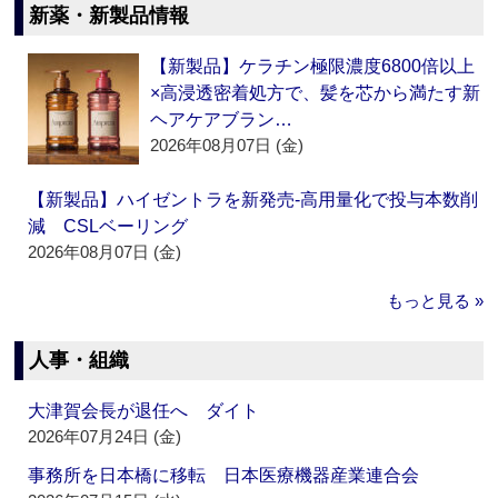
新薬・新製品情報
【新製品】ケラチン極限濃度6800倍以上
×高浸透密着処方で、髪を芯から満たす新
ヘアケアブラン…
2026年08月07日 (金)
【新製品】ハイゼントラを新発売‐高用量化で投与本数削
減 CSLベーリング
2026年08月07日 (金)
もっと見る »
人事・組織
大津賀会長が退任へ ダイト
2026年07月24日 (金)
事務所を日本橋に移転 日本医療機器産業連合会