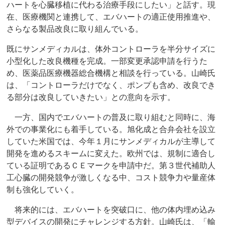
ハートを心臓移植に代わる治療手段にしたい」と話す。現
在、医療機関と連携して、エバハートの適正使用推進や、
さらなる製品改良に取り組んでいる。
既にサンメディカルは、体外コントローラを半分サイズに
小型化した改良機種を完成。一部変更承認申請を行うた
め、医薬品医療機器総合機構と相談を行っている。山崎氏
は、「コントローラだけでなく、ポンプも含め、改良でき
る部分は改良していきたい」との意向を示す。
一方、国内でエバハートの普及に取り組むと同時に、海
外での事業化にも着手している。旭化成と合弁会社を設立
していた米国では、今年１月にサンメディカルが主導して
開発を進めるスキームに変えた。欧州では、規制に適合し
ている証明であるＣＥマークを申請中だ。第３世代補助人
工心臓の開発競争が激しくなる中、コスト競争力や量産体
制も強化していく。
将来的には、エバハートを突破口に、他の体内埋め込み
型デバイスの開発にチャレンジする方針。山崎氏は、「輸