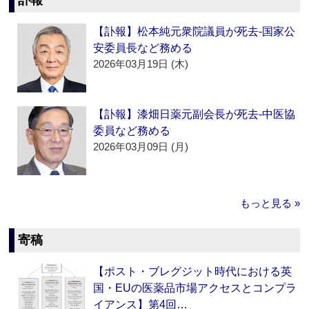
訃報
【訃報】松本純元衆院議員が死去‐国家公
安委員長など務める
2026年03月19日 (木)
【訃報】漆畑日薬元副会長が死去‐中医協
委員など務める
2026年03月09日 (月)
もっと見る »
寄稿
【ポスト・ブレグジット時代における英
国・EUの医薬品市場アクセスとコンプラ
イアンス】第4回…