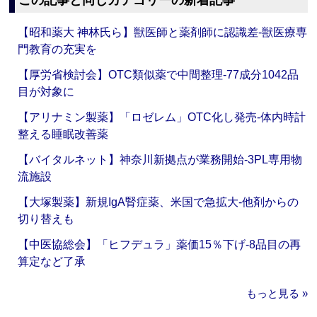
この記事と同じカテゴリーの新着記事
【昭和薬大 神林氏ら】獣医師と薬剤師に認識差‐獣医療専
門教育の充実を
【厚労省検討会】OTC類似薬で中間整理‐77成分1042品
目が対象に
【アリナミン製薬】「ロゼレム」OTC化し発売‐体内時計
整える睡眠改善薬
【バイタルネット】神奈川新拠点が業務開始‐3PL専用物
流施設
【大塚製薬】新規IgA腎症薬、米国で急拡大‐他剤からの
切り替えも
【中医協総会】「ヒフデュラ」薬価15％下げ‐8品目の再
算定など了承
もっと見る »