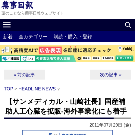
薬のことなら薬事日報ウェブサイト
新着
全カテゴリー
購読・購入・登録
« 前の記事
次の記事 »
TOP
>
HEADLINE NEWS
∨
【サンメディカル・山崎社長】国産補
助人工心臓を拡販‐海外事業化にも着手
2011年07月29日 (金)