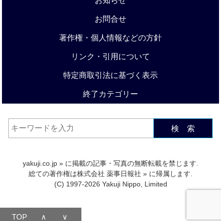
お知らせ
お問合せ
著作権・個人情報などの方針
リンク・引用について
特定商取引法に基づく表示
終了カテゴリー
検 索
yakuji.co.jp
» に掲載の記事・写真の無断転載を禁じます.
総ての著作権は
株式会社 薬事日報社
» に帰属します.
(C) 1997-2026 Yakuji Nippo, Limited
TOP
∧
∨