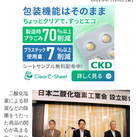
二酸化塩
素による部
屋などの除
菌をうたっ
た商品の関
心が高まる