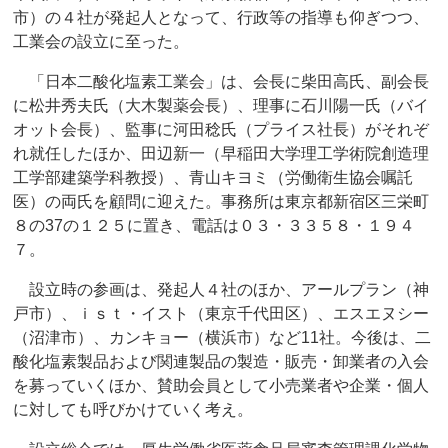
市）の４社が発起人となって、行政等の指導も仰ぎつつ、
工業会の設立に至った。
「日本二酸化塩素工業会」は、会長に柴田高氏、副会長
に松井秀夫氏（大木製薬会長）、理事に石川陽一氏（バイ
オット会長）、監事に河田稔氏（プライス社長）がそれぞ
れ就任したほか、田辺新一（早稲田大学理工学術院創造理
工学部建築学科教授）、青山キヨミ（労働衛生協会嘱託
医）の両氏を顧問に迎えた。事務所は東京都新宿区三栄町
８の37の１２５に置き、電話は０３・３３５８・１９４
７。
設立時の参画は、発起人４社のほか、アールプラン（神
戸市）、ｉｓｔ・イスト（東京千代田区）、エスエヌシー
（沼津市）、カンキョー（横浜市）など11社。今後は、二
酸化塩素製品および関連製品の製造・販売・卸業者の入会
を募っていくほか、賛助会員として小売業者や企業・個人
に対しても呼びかけていく考え。