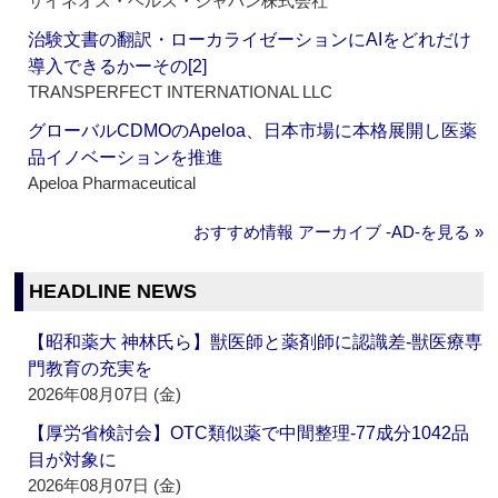
サイネオス・ヘルス・ジャパン株式会社
治験文書の翻訳・ローカライゼーションにAIをどれだけ
導入できるかーその[2]
TRANSPERFECT INTERNATIONAL LLC
グローバルCDMOのApeloa、日本市場に本格展開し医薬
品イノベーションを推進
Apeloa Pharmaceutical
おすすめ情報 アーカイブ ‐AD‐を見る »
HEADLINE NEWS
【昭和薬大 神林氏ら】獣医師と薬剤師に認識差‐獣医療専
門教育の充実を
2026年08月07日 (金)
【厚労省検討会】OTC類似薬で中間整理‐77成分1042品
目が対象に
2026年08月07日 (金)