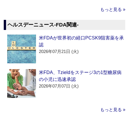
もっと見る »
ヘルスデーニュース‐FDA関連‐
米FDAが世界初の経口PCSK9阻害薬を承
認
2026年07月21日 (火)
米FDA、Tzieldをステージ3の1型糖尿病
の小児に迅速承認
2026年07月07日 (火)
もっと見る »