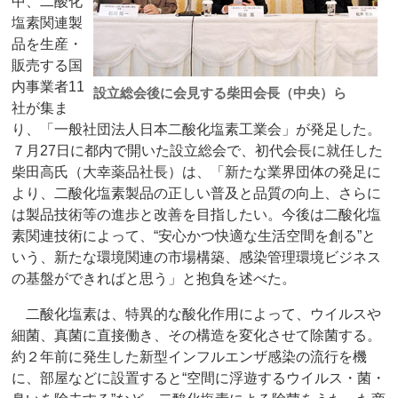
中、二酸化
塩素関連製
品を生産・
販売する国
内事業者11
設立総会後に会見する柴田会長（中央）ら
社が集ま
り、「一般社団法人日本二酸化塩素工業会」が発足した。
７月27日に都内で開いた設立総会で、初代会長に就任した
柴田高氏（大幸薬品社長）は、「新たな業界団体の発足に
より、二酸化塩素製品の正しい普及と品質の向上、さらに
は製品技術等の進歩と改善を目指したい。今後は二酸化塩
素関連技術によって、“安心かつ快適な生活空間を創る”と
いう、新たな環境関連の市場構築、感染管理環境ビジネス
の基盤ができればと思う」と抱負を述べた。
二酸化塩素は、特異的な酸化作用によって、ウイルスや
細菌、真菌に直接働き、その構造を変化させて除菌する。
約２年前に発生した新型インフルエンザ感染の流行を機
に、部屋などに設置すると“空間に浮遊するウイルス・菌・