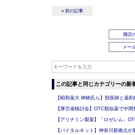
« 前の記事
購読の
メー
この記事と同じカテゴリーの新
【昭和薬大 神林氏ら】獣医師と薬剤
【厚労省検討会】OTC類似薬で中間整
【アリナミン製薬】「ロゼレム」OT
【バイタルネット】神奈川新拠点が業