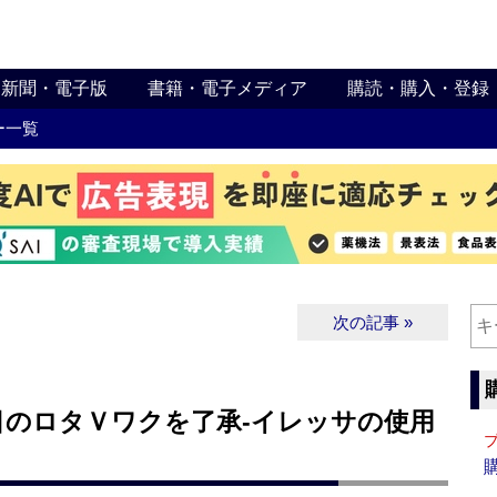
新聞・電子版
書籍・電子メディア
購読・購入・登録
ー一覧
次の記事 »
目のロタＶワクを了承‐イレッサの使用