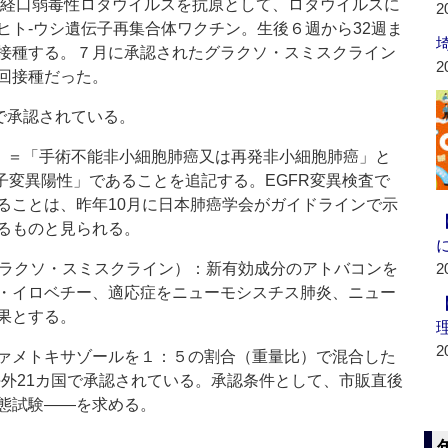
価経口弱毒性ロタウイルスを抗原として、ロタウイルスに
2
ヒト‐ウシ遺伝子再集合体ワクチン。生後６週から32週ま
接種する。７月に承認されたグラクソ・スミスクライン
2
回接種だった。
で承認されている。
）＝「手術不能非小細胞肺癌又は再発非小細胞肺癌」と
子変異陽性」であることを追記する。EGFR変異検査で
ることは、昨年10月に日本肺癌学会がガイドラインで示
るものと見られる。
ラクソ・スミスクライン）：新有効成分のアトバコンを
2
・イロベチー、適応症をニューモシスチス肺炎、ニュー
果とする。
2
ァメトキサゾールを１：５の割合（重量比）で混合した
海外21カ国で承認されている。承認条件として、市販直後
態試験――を求める。