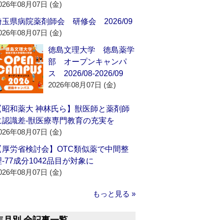
026年08月07日 (金)
埼玉県病院薬剤師会 研修会 2026/09
026年08月07日 (金)
徳島文理大学 徳島薬学
部 オープンキャンパ
ス 2026/08-2026/09
2026年08月07日 (金)
【昭和薬大 神林氏ら】獣医師と薬剤師
に認識差‐獣医療専門教育の充実を
026年08月07日 (金)
【厚労省検討会】OTC類似薬で中間整
理‐77成分1042品目が対象に
026年08月07日 (金)
もっと見る »