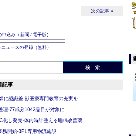
次の記事 »
申込み（新聞 / 電子版）
ルニュースの登録（無料）
検 索
着記事
師に認識差‐獣医療専門教育の充実を
理‐77成分1042品目が対象に
C化し発売‐体内時計整える睡眠改善薬
務開始‐3PL専用物流施設