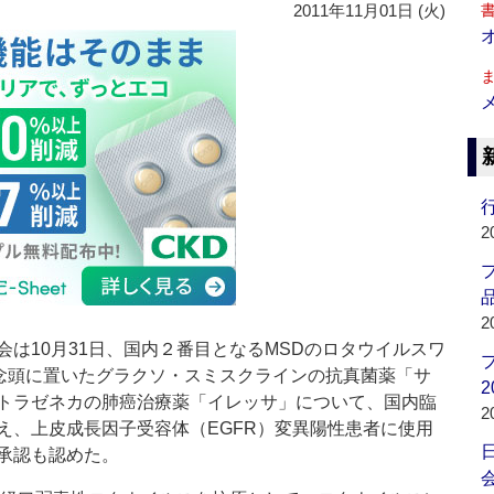
2011年11月01日 (火)
行
2
品
2
は10月31日、国内２番目となるMSDのロタウイルスワ
を念頭に置いたグラクソ・スミスクラインの抗真菌薬「サ
2
トラゼネカの肺癌治療薬「イレッサ」について、国内臨
2
え、上皮成長因子受容体（EGFR）変異陽性患者に使用
承認も認めた。
会