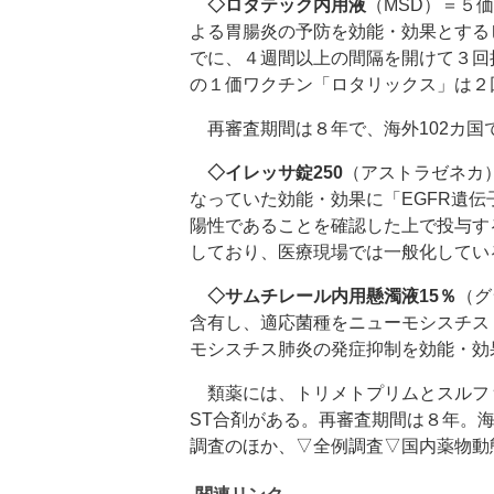
◇ロタテック内用液
（MSD）＝５
よる胃腸炎の予防を効能・効果とする
でに、４週間以上の間隔を開けて３回
の１価ワクチン「ロタリックス」は２
再審査期間は８年で、海外102カ国
◇イレッサ錠250
（アストラゼネカ
なっていた効能・効果に「EGFR遺伝
陽性であることを確認した上で投与す
しており、医療現場では一般化してい
◇サムチレール内用懸濁液15％
（グ
含有し、適応菌種をニューモシスチス
モシスチス肺炎の発症抑制を効能・効
類薬には、トリメトプリムとスルフ
ST合剤がある。再審査期間は８年。
調査のほか、▽全例調査▽国内薬物動