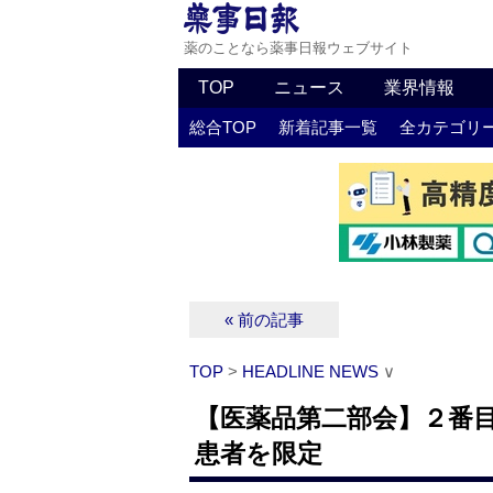
薬のことなら薬事日報ウェブサイト
TOP
ニュース
業界情報
総合TOP
新着記事一覧
全カテゴリ
« 前の記事
TOP
>
HEADLINE NEWS
∨
【医薬品第二部会】２番
患者を限定