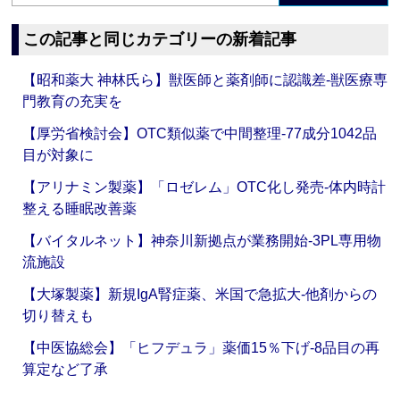
この記事と同じカテゴリーの新着記事
【昭和薬大 神林氏ら】獣医師と薬剤師に認識差‐獣医療専
門教育の充実を
【厚労省検討会】OTC類似薬で中間整理‐77成分1042品
目が対象に
【アリナミン製薬】「ロゼレム」OTC化し発売‐体内時計
整える睡眠改善薬
【バイタルネット】神奈川新拠点が業務開始‐3PL専用物
流施設
【大塚製薬】新規IgA腎症薬、米国で急拡大‐他剤からの
切り替えも
【中医協総会】「ヒフデュラ」薬価15％下げ‐8品目の再
算定など了承