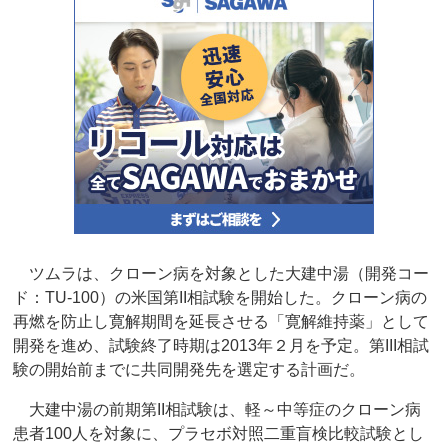
ツムラは、クローン病を対象とした大建中湯（開発コー
ド：TU‐100）の米国第II相試験を開始した。クローン病の
再燃を防止し寛解期間を延長させる「寛解維持薬」として
開発を進め、試験終了時期は2013年２月を予定。第III相試
験の開始前までに共同開発先を選定する計画だ。
大建中湯の前期第II相試験は、軽～中等症のクローン病
患者100人を対象に、プラセボ対照二重盲検比較試験とし