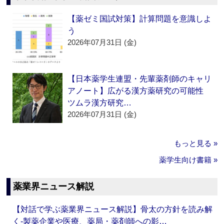
【薬ゼミ国試対策】計算問題を意識しよ
う
2026年07月31日 (金)
【日本薬学生連盟・先輩薬剤師のキャリ
アノート】広がる漢方薬研究の可能性
ツムラ漢方研究…
2026年07月31日 (金)
もっと見る »
薬学生向け書籍 »
薬業界ニュース解説
【対話で学ぶ薬業界ニュース解説】骨太の方針を読み解
く‐製薬企業や医療、薬局・薬剤師への影…