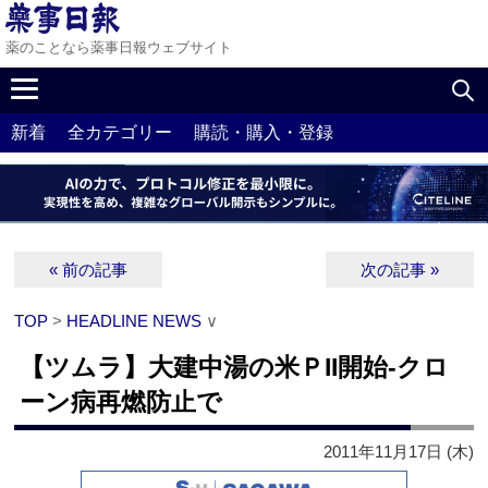
薬のことなら薬事日報ウェブサイト
新着
全カテゴリー
購読・購入・登録
« 前の記事
次の記事 »
TOP
>
HEADLINE NEWS
∨
【ツムラ】大建中湯の米ＰII開始‐クロ
ーン病再燃防止で
2011年11月17日 (木)