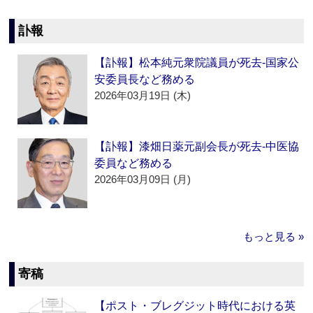
訃報
【訃報】松本純元衆院議員が死去‐国家公
安委員長など務める
2026年03月19日 (木)
【訃報】漆畑日薬元副会長が死去‐中医協
委員など務める
2026年03月09日 (月)
もっと見る »
寄稿
【ポスト・ブレグジット時代における英