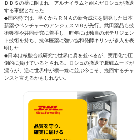
ＤＤＳの壁に阻まれ、アルナイラムと組んだロシュが撤退
する事態となった
◆国内勢では、早くからＲＮＡの新合成法を開発した日本
新薬やベンチャーのアンジェスＭＧが先行。武田薬品も技
術獲得や共同研究に着手し、昨年には独自のポテリジェン
ト技術を持ち、抗体医薬に強い協和発酵キリンが参入を表
明した
◆日本は核酸合成研究で世界に肩を並べるが、実用化で圧
倒的に負けているとされる。ロシュの撤退で厭戦ムードが
漂うが、逆に世界中が横一線に並ぶ今こそ、挽回するチャ
ンスと言えるかもしれない。