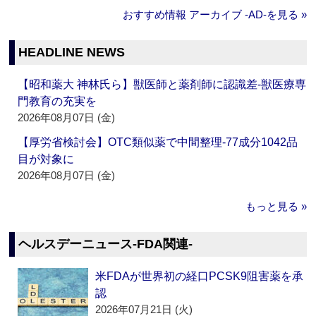
おすすめ情報 アーカイブ ‐AD‐を見る »
HEADLINE NEWS
【昭和薬大 神林氏ら】獣医師と薬剤師に認識差‐獣医療専
門教育の充実を
2026年08月07日 (金)
【厚労省検討会】OTC類似薬で中間整理‐77成分1042品
目が対象に
2026年08月07日 (金)
もっと見る »
ヘルスデーニュース‐FDA関連‐
米FDAが世界初の経口PCSK9阻害薬を承
認
2026年07月21日 (火)