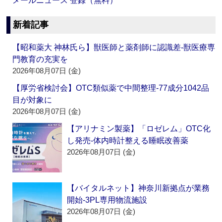
メールニュース 登録（無料）
新着記事
【昭和薬大 神林氏ら】獣医師と薬剤師に認識差‐獣医療専
門教育の充実を
2026年08月07日 (金)
【厚労省検討会】OTC類似薬で中間整理‐77成分1042品
目が対象に
2026年08月07日 (金)
【アリナミン製薬】「ロゼレム」OTC化
し発売‐体内時計整える睡眠改善薬
2026年08月07日 (金)
【バイタルネット】神奈川新拠点が業務
開始‐3PL専用物流施設
2026年08月07日 (金)