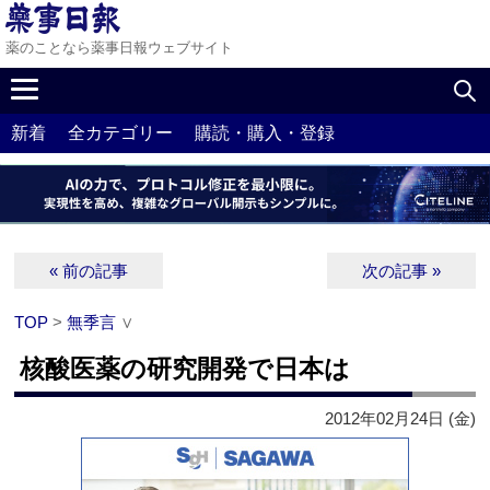
薬のことなら薬事日報ウェブサイト
新着
全カテゴリー
購読・購入・登録
« 前の記事
次の記事 »
TOP
>
無季言
∨
核酸医薬の研究開発で日本は
2012年02月24日 (金)