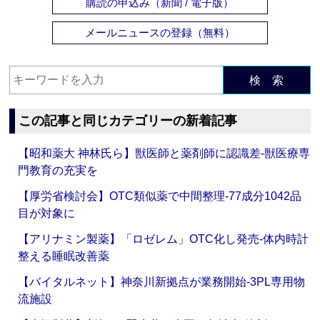
購読の申込み（新聞 / 電子版）
メールニュースの登録（無料）
検 索
この記事と同じカテゴリーの新着記事
【昭和薬大 神林氏ら】獣医師と薬剤師に認識差‐獣医療専
門教育の充実を
【厚労省検討会】OTC類似薬で中間整理‐77成分1042品
目が対象に
【アリナミン製薬】「ロゼレム」OTC化し発売‐体内時計
整える睡眠改善薬
【バイタルネット】神奈川新拠点が業務開始‐3PL専用物
流施設