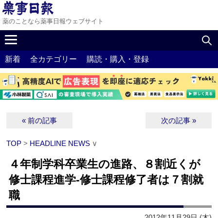
薬のことなら薬事日報ウェブサイト
新着
全カテゴリー
購読・購入・登録
« 前の記事
次の記事 »
TOP
>
HEADLINE NEWS
∨
４年制学科卒業生の進路、８割近くが
修士課程進学‐修士課程修了者は７割就
職
2012年11月29日 (木)