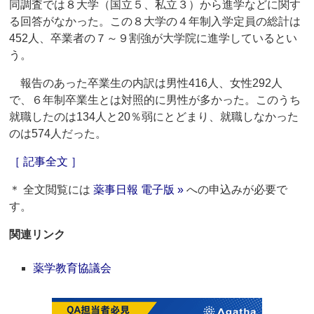
同調査では８大学（国立５、私立３）から進学などに関す
る回答がなかった。この８大学の４年制入学定員の総計は
452人、卒業者の７～９割強が大学院に進学しているとい
う。
報告のあった卒業生の内訳は男性416人、女性292人
で、６年制卒業生とは対照的に男性が多かった。このうち
就職したのは134人と20％弱にとどまり、就職しなかった
のは574人だった。
［ 記事全文 ］
＊ 全文閲覧には
薬事日報 電子版 »
への申込みが必要で
す。
関連リンク
薬学教育協議会