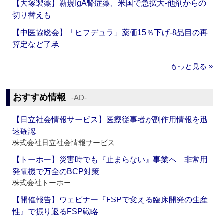
【大塚製薬】新規IgA腎症薬、米国で急拡大‐他剤からの
切り替えも
【中医協総会】「ヒフデュラ」薬価15％下げ‐8品目の再
算定など了承
もっと見る »
おすすめ情報
‐AD‐
【日立社会情報サービス】医療従事者が副作用情報を迅
速確認
株式会社日立社会情報サービス
【トーホー】災害時でも『止まらない』事業へ 非常用
発電機で万全のBCP対策
株式会社トーホー
【開催報告】ウェビナー『FSPで変える臨床開発の生産
性』で振り返るFSP戦略