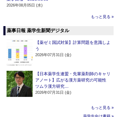
2026年08月05日 (水)
もっと見る »
薬事日報 薬学生新聞デジタル
【薬ゼミ国試対策】計算問題を意識しよ
う
2026年07月31日 (金)
【日本薬学生連盟・先輩薬剤師のキャリ
アノート】広がる漢方薬研究の可能性
ツムラ漢方研究…
2026年07月31日 (金)
もっと見る »
薬学生向け書籍 »