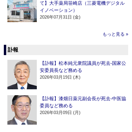
て】大手薬局笹崎店（三菱電機デジタル
イノベーション）
2026年07月31日 (金)
もっと見る »
訃報
【訃報】松本純元衆院議員が死去‐国家公
安委員長など務める
2026年03月19日 (木)
【訃報】漆畑日薬元副会長が死去‐中医協
委員など務める
2026年03月09日 (月)