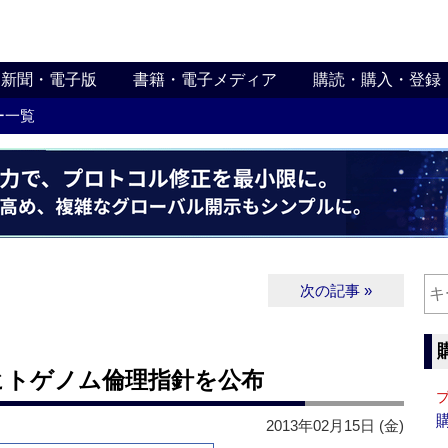
新聞・電子版
書籍・電子メディア
購読・購入・登録
ー一覧
次の記事 »
ヒトゲノム倫理指針を公布
2013年02月15日 (金)