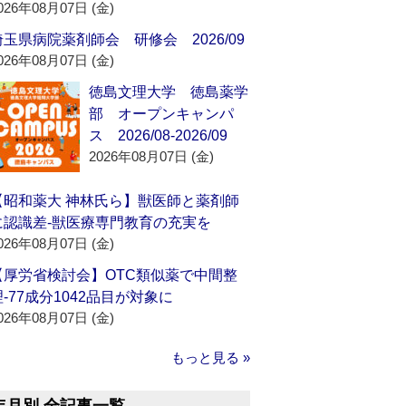
026年08月07日 (金)
埼玉県病院薬剤師会 研修会 2026/09
026年08月07日 (金)
徳島文理大学 徳島薬学
部 オープンキャンパ
ス 2026/08-2026/09
2026年08月07日 (金)
【昭和薬大 神林氏ら】獣医師と薬剤師
に認識差‐獣医療専門教育の充実を
026年08月07日 (金)
【厚労省検討会】OTC類似薬で中間整
理‐77成分1042品目が対象に
026年08月07日 (金)
もっと見る »