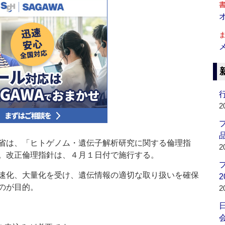
行
2
品
省は、「ヒトゲノム・遺伝子解析研究に関する倫理指
2
。改正倫理指針は、４月１日付で施行する。
速化、大量化を受け、遺伝情報の適切な取り扱いを確保
2
のが目的。
2
会