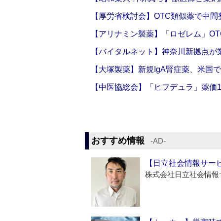
【厚労省検討会】OTC類似薬で中間整
【アリナミン製薬】「ロゼレム」OT
【バイタルネット】神奈川新拠点が業
【大塚製薬】新規IgA腎症薬、米国
【中医協総会】「ヒフデュラ」薬価1
おすすめ情報
‐AD‐
【日立社会情報サー
株式会社日立社会情報