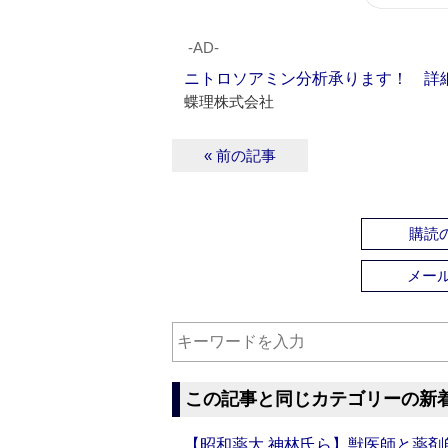
‐AD‐
ニトロソアミン分析承ります！ 詳
蝶理株式会社
« 前の記事
購読の
メー
この記事と同じカテゴリーの新
【昭和薬大 神林氏ら】獣医師と薬剤