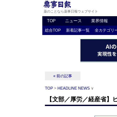
薬のことなら薬事日報ウェブサイト
TOP
ニュース
業界情報
総合TOP
新着記事一覧
全カテゴリ
« 前の記事
TOP
>
HEADLINE NEWS
∨
【文部／厚労／経産省】