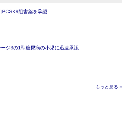
口PCSK9阻害薬を承認
をステージ3の1型糖尿病の小児に迅速承認
もっと見る »