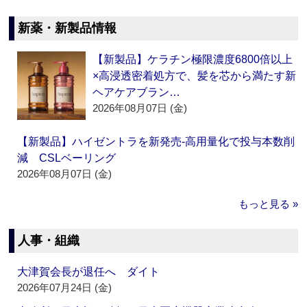
新薬・新製品情報
【新製品】ケラチン極限濃度6800倍以上
×高浸透密着処方で、髪を芯から満たす新
ヘアケアブラン…
2026年08月07日 (金)
【新製品】ハイゼントラを新発売‐高用量化で投与本数削
減 CSLベーリング
2026年08月07日 (金)
もっと見る »
人事・組織
大津賀会長が退任へ ダイト
2026年07月24日 (金)