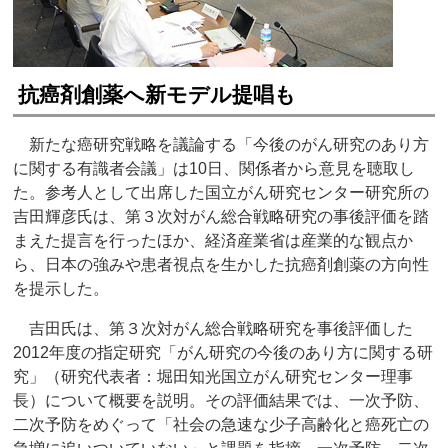
抗癌剤創薬へ新モデル提唱も
新たな癌研究戦略を議論する「今後のがん研究のあり方
に関する有識者会議」は10日、関係者から意見を聴取し
た。参考人として出席した国立がん研究センター研究所の
吉田輝彦氏は、第３次対がん総合戦略研究の事後評価を踏
まえた提言を行ったほか、経済産業省は産業的な観点か
ら、日本の強みや患者視点を生かした抗癌剤創薬の方向性
を提示した。
吉田氏は、第３次対がん総合戦略研究を事後評価した
2012年度の指定研究「がん研究の今後のあり方に関する研
究」（研究代表者：堀田知光国立がん研究センター理事
長）について概要を説明。その評価結果では、一次予防、
二次予防をめぐって「社会の急速な少子高齢化と癌死亡の