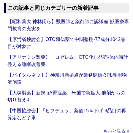
この記事と同じカテゴリーの新着記事
【昭和薬大 神林氏ら】獣医師と薬剤師に認識差‐獣医療専
門教育の充実を
【厚労省検討会】OTC類似薬で中間整理‐77成分1042品
目が対象に
【アリナミン製薬】「ロゼレム」OTC化し発売‐体内時計
整える睡眠改善薬
【バイタルネット】神奈川新拠点が業務開始‐3PL専用物
流施設
【大塚製薬】新規IgA腎症薬、米国で急拡大‐他剤からの
切り替えも
【中医協総会】「ヒフデュラ」薬価15％下げ‐8品目の再
算定など了承
もっと見る »