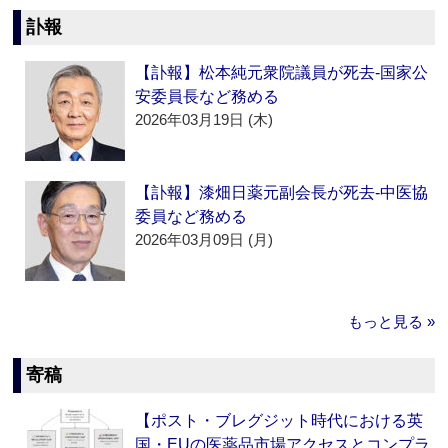
訃報
【訃報】松本純元衆院議員が死去‐国家公
安委員長など務める
2026年03月19日 (木)
【訃報】漆畑日薬元副会長が死去‐中医協
委員など務める
2026年03月09日 (月)
もっと見る »
寄稿
【ポスト・ブレグジット時代における英
国・EUの医薬品市場アクセスとコンプラ