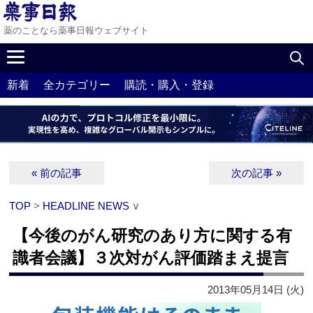
薬のことなら薬事日報ウェブサイト
新着
全カテゴリー
購読・購入・登録
« 前の記事
次の記事 »
TOP
>
HEADLINE NEWS
∨
【今後のがん研究のあり方に関する有
識者会議】３次対がん評価踏まえ提言
2013年05月14日 (火)