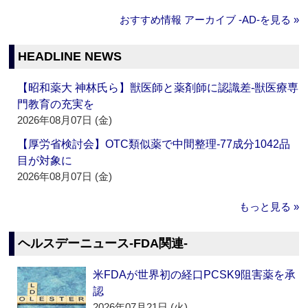
おすすめ情報 アーカイブ ‐AD‐を見る »
HEADLINE NEWS
【昭和薬大 神林氏ら】獣医師と薬剤師に認識差‐獣医療専
門教育の充実を
2026年08月07日 (金)
【厚労省検討会】OTC類似薬で中間整理‐77成分1042品
目が対象に
2026年08月07日 (金)
もっと見る »
ヘルスデーニュース‐FDA関連‐
米FDAが世界初の経口PCSK9阻害薬を承
認
2026年07月21日 (火)