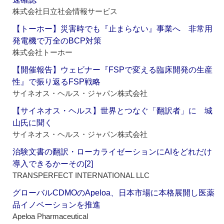
株式会社日立社会情報サービス
【トーホー】災害時でも『止まらない』事業へ 非常用
発電機で万全のBCP対策
株式会社トーホー
【開催報告】ウェビナー『FSPで変える臨床開発の生産
性』で振り返るFSP戦略
サイネオス・ヘルス・ジャパン株式会社
【サイネオス・ヘルス】世界とつなぐ「翻訳者」に 城
山氏に聞く
サイネオス・ヘルス・ジャパン株式会社
治験文書の翻訳・ローカライゼーションにAIをどれだけ
導入できるかーその[2]
TRANSPERFECT INTERNATIONAL LLC
グローバルCDMOのApeloa、日本市場に本格展開し医薬
品イノベーションを推進
Apeloa Pharmaceutical