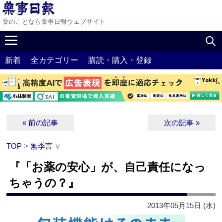
薬のことなら薬事日報ウェブサイト
新着
全カテゴリー
購読・購入・登録
« 前の記事
次の記事 »
TOP
>
無季言
∨
『「お薬の安心」が、自己責任になっ
ちゃうの？』
2013年05月15日 (水)