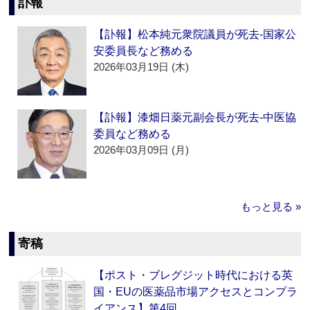
訃報
【訃報】松本純元衆院議員が死去‐国家公
安委員長など務める
2026年03月19日 (木)
【訃報】漆畑日薬元副会長が死去‐中医協
委員など務める
2026年03月09日 (月)
もっと見る »
寄稿
【ポスト・ブレグジット時代における英
国・EUの医薬品市場アクセスとコンプラ
イアンス】第4回…