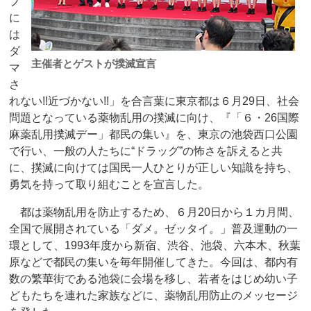
ブ
に
は
ダ
主催者とゲストが撲滅宣言
マ
さ
れない!!近づかない!!」を合言葉に東京都は６月29日、社会
問題となっている薬物乱用の撲滅に向け、『「６・26国際
麻薬乱用撲滅デー」都民の集い』を、東京の池袋西口公園
で行い、一般の人たちに“ドラッグ”の怖さを訴えると共
に、撲滅に向けては国民一人ひとりが正しい知識を持ち、
勇気を持って取り組むことを宣言した。
都は薬物乱用を防止するため、６月20日から１カ月間、
全国で展開されている「ダメ。ゼッタイ。」普及運動の一
環として、1993年度から新宿、渋谷、池袋、六本木、秋葉
原などで都民の集いを毎年開催してきた。今回は、都内有
数の繁華街である池袋に会場を移し、若者をはじめ幼い子
どもたちを連れた家族などに、薬物乱用防止のメッセージ