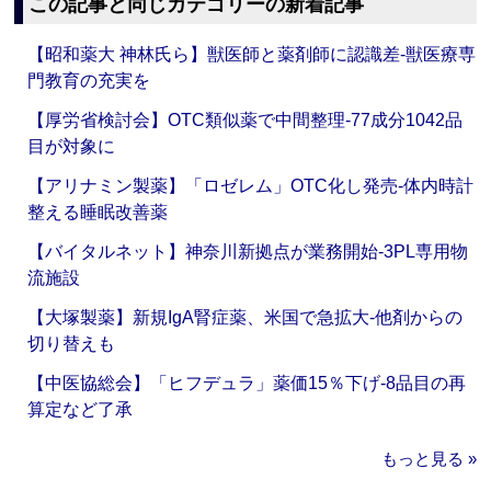
この記事と同じカテゴリーの新着記事
【昭和薬大 神林氏ら】獣医師と薬剤師に認識差‐獣医療専
門教育の充実を
【厚労省検討会】OTC類似薬で中間整理‐77成分1042品
目が対象に
【アリナミン製薬】「ロゼレム」OTC化し発売‐体内時計
整える睡眠改善薬
【バイタルネット】神奈川新拠点が業務開始‐3PL専用物
流施設
【大塚製薬】新規IgA腎症薬、米国で急拡大‐他剤からの
切り替えも
【中医協総会】「ヒフデュラ」薬価15％下げ‐8品目の再
算定など了承
もっと見る »