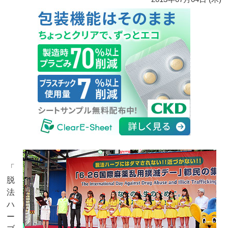
「
脱
法
ハ
ー