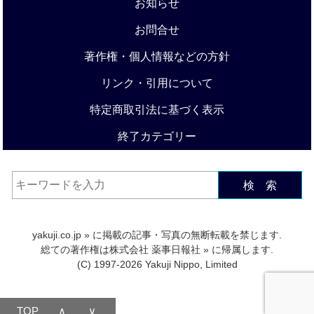
お知らせ
お問合せ
著作権・個人情報などの方針
リンク・引用について
特定商取引法に基づく表示
終了カテゴリー
検 索
yakuji.co.jp
» に掲載の記事・写真の無断転載を禁じます.
総ての著作権は
株式会社 薬事日報社
» に帰属します.
(C) 1997-2026 Yakuji Nippo, Limited
TOP
∧
∨