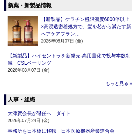
新薬・新製品情報
【新製品】ケラチン極限濃度6800倍以上
×高浸透密着処方で、髪を芯から満たす新
ヘアケアブラン…
2026年08月07日 (金)
【新製品】ハイゼントラを新発売‐高用量化で投与本数削
減 CSLベーリング
2026年08月07日 (金)
もっと見る »
人事・組織
大津賀会長が退任へ ダイト
2026年07月24日 (金)
事務所を日本橋に移転 日本医療機器産業連合会