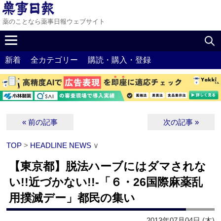
薬のことなら薬事日報ウェブサイト
新着
全カテゴリー
購読・購入・登録
« 前の記事
次の記事 »
TOP
>
HEADLINE NEWS
∨
【東京都】脱法ハーブにはダマされな
い!!近づかない!!‐「６・26国際麻薬乱
用撲滅デー」都民の集い
2013年07月04日 (木)