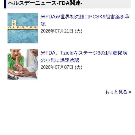
ヘルスデーニュース‐FDA関連‐
米FDAが世界初の経口PCSK9阻害薬を承
認
2026年07月21日 (火)
米FDA、Tzieldをステージ3の1型糖尿病
の小児に迅速承認
2026年07月07日 (火)
もっと見る »