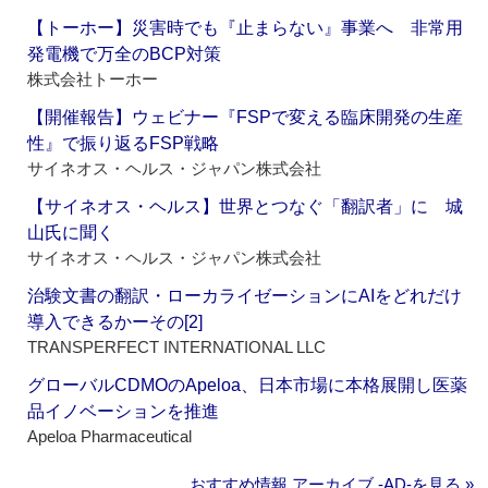
【トーホー】災害時でも『止まらない』事業へ 非常用
発電機で万全のBCP対策
株式会社トーホー
【開催報告】ウェビナー『FSPで変える臨床開発の生産
性』で振り返るFSP戦略
サイネオス・ヘルス・ジャパン株式会社
【サイネオス・ヘルス】世界とつなぐ「翻訳者」に 城
山氏に聞く
サイネオス・ヘルス・ジャパン株式会社
治験文書の翻訳・ローカライゼーションにAIをどれだけ
導入できるかーその[2]
TRANSPERFECT INTERNATIONAL LLC
グローバルCDMOのApeloa、日本市場に本格展開し医薬
品イノベーションを推進
Apeloa Pharmaceutical
おすすめ情報 アーカイブ ‐AD‐を見る »