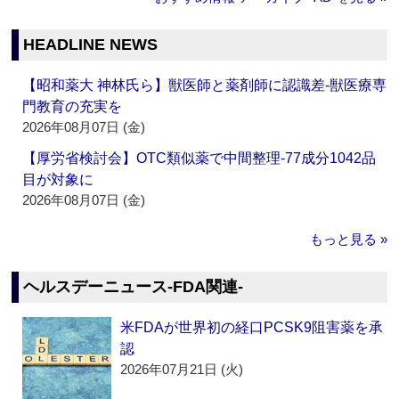
HEADLINE NEWS
【昭和薬大 神林氏ら】獣医師と薬剤師に認識差‐獣医療専
門教育の充実を
2026年08月07日 (金)
【厚労省検討会】OTC類似薬で中間整理‐77成分1042品
目が対象に
2026年08月07日 (金)
もっと見る »
ヘルスデーニュース‐FDA関連‐
米FDAが世界初の経口PCSK9阻害薬を承
認
2026年07月21日 (火)