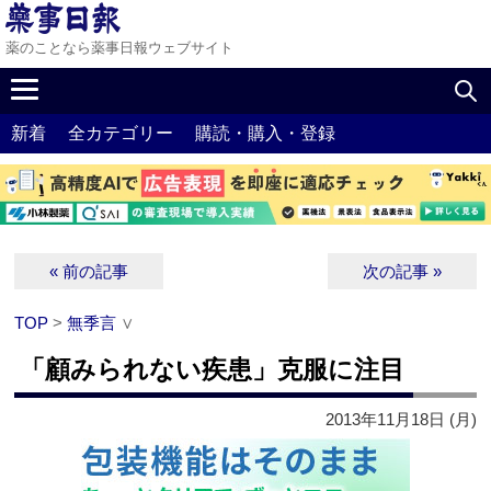
薬のことなら薬事日報ウェブサイト
新着
全カテゴリー
購読・購入・登録
« 前の記事
次の記事 »
TOP
>
無季言
∨
「顧みられない疾患」克服に注目
2013年11月18日 (月)