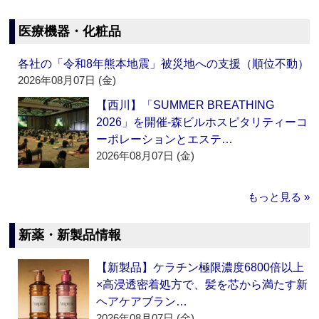
医療機器・化粧品
各社の「令和8年熊本地震」被災地への支援（順位不動）
2026年08月07日 (金)
【西川】「SUMMER BREATHING
2026」を開催‐森ビルホスピタリティーコ
ーポレーションとエステ…
2026年08月07日 (金)
もっと見る »
新薬・新製品情報
【新製品】ケラチン極限濃度6800倍以上
×高浸透密着処方で、髪を芯から満たす新
ヘアケアブラン…
2026年08月07日 (金)