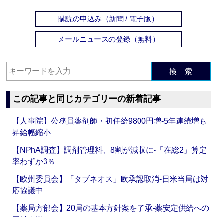
購読の申込み（新聞 / 電子版）
メールニュースの登録（無料）
検 索
この記事と同じカテゴリーの新着記事
【人事院】公務員薬剤師・初任給9800円増‐5年連続増も
昇給幅縮小
【NPhA調査】調剤管理料、8割が減収に‐「在総2」算定
率わずか3％
【欧州委員会】「タブネオス」欧承認取消‐日米当局は対
応協議中
【薬局方部会】20局の基本方針案を了承‐薬安定供給への