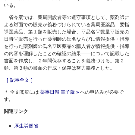
いる。
省令案では、薬局開設者等の遵守事項として、薬剤師に
よる対面での販売が義務づけられている薬局医薬品、要指
導医薬品、第１類を販売した場合、▽品名▽数量▽販売の
日時▽販売を行った薬剤師の氏名ならびに情報提供・指導
を行った薬剤師の氏名▽医薬品の購入者が情報提供・指導
の内容を理解したことの確認の結果――について記載した
書面を作成し、２年間保存することを義務づける。第２
類、第３類の書面の作成・保存は努力義務とした。
［ 記事全文 ］
＊ 全文閲覧には
薬事日報 電子版 »
への申込みが必要で
す。
関連リンク
厚生労働省