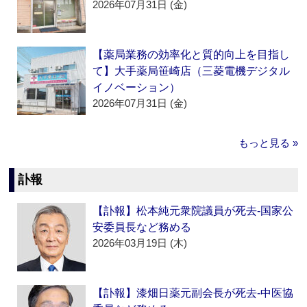
2026年07月31日 (金)
【薬局業務の効率化と質的向上を目指し
て】大手薬局笹崎店（三菱電機デジタル
イノベーション）
2026年07月31日 (金)
もっと見る »
訃報
【訃報】松本純元衆院議員が死去‐国家公
安委員長など務める
2026年03月19日 (木)
【訃報】漆畑日薬元副会長が死去‐中医協