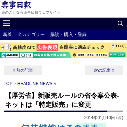
薬のことなら薬事日報ウェブサイト
新着
全カテゴリー
購読・購入・登録
« 前の記事
次の記事 »
TOP
>
HEADLINE NEWS
∨
【厚労省】新販売ルールの省令案公表‐
ネットは「特定販売」に変更
2014年01月10日 (金)