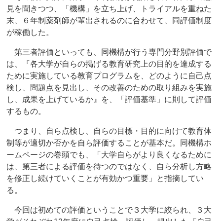
見を聞きつつ、「機構」を立ち上げ、トライアルを重ねた
末、６年制薬剤師が輩出されるのに合わせて、同評価制度
が稼働した。
第三者評価といっても、同機構が行う専門分野別評価で
は、『各大学が自らの掲げる教育研究上の目的を達成する
ために実施している教育プログラムを、どのように自己点
検し、問題点を見出し、その改善のための取り組みを実施
し、成果を上げているか』を、「評価基準」に則して評価
するもの。
つまり、自ら点検し、自らの目標・目的に向けて教育体
制等が適切か否かを自ら評価することが基本だ。同機構ホ
ームページの巻頭でも、「大学自らがより良くなるために
は、第三者による評価を待つのではなく、自ら分析し方略
を修正し続けていくことが有効かつ重要」と指摘してい
る。
今回は初めての評価ということで３大学に絞られ、３大