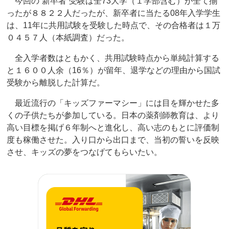
今回の“新卒者”受験は全73大学（１学部含む）が全て揃
ったが８８２２人だったが、新卒者に当たる08年入学学生
は、11年に共用試験を受験した時点で、その合格者は１万
０４５７人（本紙調査）だった。
全入学者数はともかく、共用試験時点から単純計算する
と１６００人余（16％）が留年、退学などの理由から国試
受験から離脱した計算だ。
最近流行の「キッズファーマシー」には目を輝かせた多
くの子供たちが参加している。日本の薬剤師教育は、より
高い目標を掲げ６年制へと進化し、高い志のもとに評価制
度も稼働させた。入り口から出口まで、当初の誓いを反映
させ、キッズの夢をつなげてもらいたい。