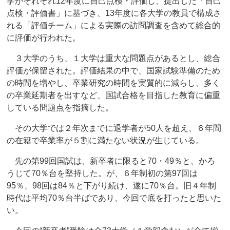
学がそれぞれ12年度に自己点検・評価し、提出した「自己
点検・評価書」に基づき、13年度に各大学の教員で構成さ
れる「評価チーム」による実際の訪問調査を含めて総合的
に評価が行われた。
３大学のうち、１大学は重大な問題点があるとし、総合
評価が保留された。評価結果の中で、国家試験準備のため
の時間を増やし、卒業研究の時間を実質的に減らし、多く
の卒業延期者を出すなど、国試合格を目指した教育に偏重
している問題点を指摘した。
その大学では２年次までに退学者が50人を超え、６年間
の在籍で卒業率が５割に満たない状況が生じている。
先の第99回国試は、新卒者に限ると70・49％と、かろ
うじて70％台を堅持した。が、６年制初の第97回は
95％、98回は84％と下がり続け、遂に70％台。旧４年制
時代は平均70％台半ばであり、今回で底を打ったと思いた
い。