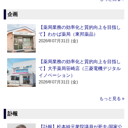
企画
【薬局業務の効率化と質的向上を目指し
て】わかば薬局（東邦薬品）
2026年07月31日 (金)
【薬局業務の効率化と質的向上を目指し
て】大手薬局笹崎店（三菱電機デジタル
イノベーション）
2026年07月31日 (金)
もっと見る »
訃報
【訃報】松本純元衆院議員が死去‐国家公