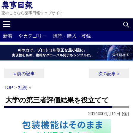
薬のことなら薬事日報ウェブサイト
新着
全カテゴリー
購読・購入・登録
« 前の記事
次の記事 »
TOP
>
社説
∨
大学の第三者評価結果を役立てて
2014年04月11日 (金)