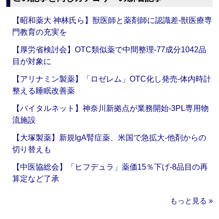
【昭和薬大 神林氏ら】獣医師と薬剤師に認識差‐獣医療専
門教育の充実を
【厚労省検討会】OTC類似薬で中間整理‐77成分1042品
目が対象に
【アリナミン製薬】「ロゼレム」OTC化し発売‐体内時計
整える睡眠改善薬
【バイタルネット】神奈川新拠点が業務開始‐3PL専用物
流施設
【大塚製薬】新規IgA腎症薬、米国で急拡大‐他剤からの
切り替えも
【中医協総会】「ヒフデュラ」薬価15％下げ‐8品目の再
算定など了承
もっと見る »