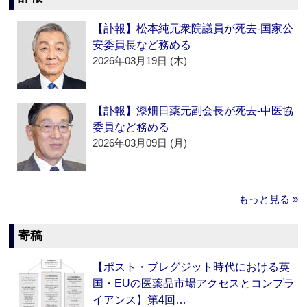
【訃報】松本純元衆院議員が死去‐国家公
安委員長など務める
2026年03月19日 (木)
【訃報】漆畑日薬元副会長が死去‐中医協
委員など務める
2026年03月09日 (月)
もっと見る »
寄稿
【ポスト・ブレグジット時代における英
国・EUの医薬品市場アクセスとコンプラ
イアンス】第4回…