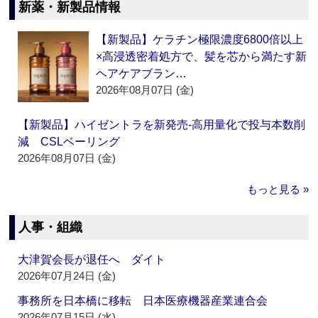
新薬・新製品情報
【新製品】ケラチン極限濃度6800倍以上
×高浸透密着処方で、髪を芯から満たす新
ヘアケアブラン…
2026年08月07日 (金)
【新製品】ハイゼントラを新発売‐高用量化で投与本数削
減 CSLベーリング
2026年08月07日 (金)
もっと見る »
人事・組織
大津賀会長が退任へ ダイト
2026年07月24日 (金)
事務所を日本橋に移転 日本医療機器産業連合会
2026年07月15日 (水)