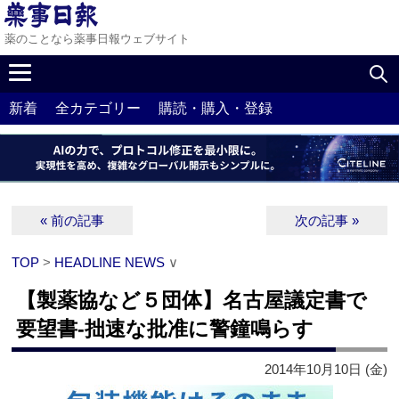
薬のことなら薬事日報ウェブサイト
新着
全カテゴリー
購読・購入・登録
« 前の記事
次の記事 »
TOP
>
HEADLINE NEWS
∨
【製薬協など５団体】名古屋議定書で
要望書‐拙速な批准に警鐘鳴らす
2014年10月10日 (金)