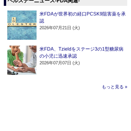
ヘルスデーニュース‐FDA関連‐
米FDAが世界初の経口PCSK9阻害薬を承
認
2026年07月21日 (火)
米FDA、Tzieldをステージ3の1型糖尿病
の小児に迅速承認
2026年07月07日 (火)
もっと見る »