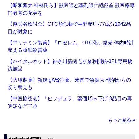
【昭和薬大 神林氏ら】獣医師と薬剤師に認識差‐獣医療専
門教育の充実を
【厚労省検討会】OTC類似薬で中間整理‐77成分1042品
目が対象に
【アリナミン製薬】「ロゼレム」OTC化し発売‐体内時計
整える睡眠改善薬
【バイタルネット】神奈川新拠点が業務開始‐3PL専用物
流施設
【大塚製薬】新規IgA腎症薬、米国で急拡大‐他剤からの
切り替えも
【中医協総会】「ヒフデュラ」薬価15％下げ‐8品目の再
算定など了承
もっと見る »