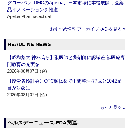
グローバルCDMOのApeloa、日本市場に本格展開し医薬
品イノベーションを推進
Apeloa Pharmaceutical
おすすめ情報 アーカイブ ‐AD‐を見る »
HEADLINE NEWS
【昭和薬大 神林氏ら】獣医師と薬剤師に認識差‐獣医療専
門教育の充実を
2026年08月07日 (金)
【厚労省検討会】OTC類似薬で中間整理‐77成分1042品
目が対象に
2026年08月07日 (金)
もっと見る »
ヘルスデーニュース‐FDA関連‐