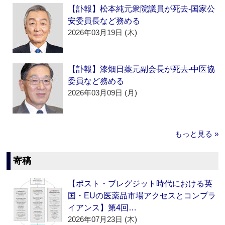
【訃報】松本純元衆院議員が死去‐国家公
安委員長など務める
2026年03月19日 (木)
【訃報】漆畑日薬元副会長が死去‐中医協
委員など務める
2026年03月09日 (月)
もっと見る »
寄稿
【ポスト・ブレグジット時代における英
国・EUの医薬品市場アクセスとコンプラ
イアンス】第4回…
2026年07月23日 (木)