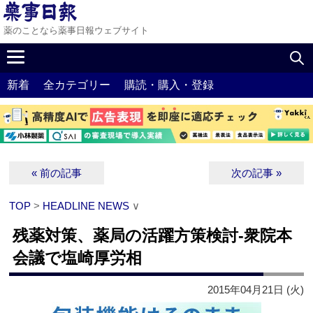
薬のことなら薬事日報ウェブサイト
新着
全カテゴリー
購読・購入・登録
« 前の記事
次の記事 »
TOP
>
HEADLINE NEWS
∨
残薬対策、薬局の活躍方策検討‐衆院本
会議で塩崎厚労相
2015年04月21日 (火)