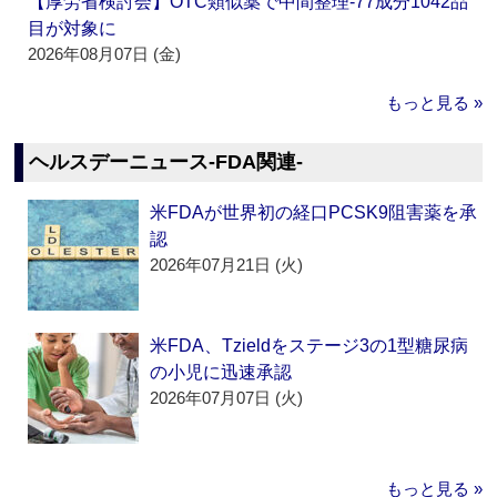
【厚労省検討会】OTC類似薬で中間整理‐77成分1042品
目が対象に
2026年08月07日 (金)
もっと見る »
ヘルスデーニュース‐FDA関連‐
米FDAが世界初の経口PCSK9阻害薬を承
認
2026年07月21日 (火)
米FDA、Tzieldをステージ3の1型糖尿病
の小児に迅速承認
2026年07月07日 (火)
もっと見る »