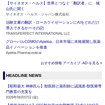
【サイネオス・ヘルス】世界とつなぐ「翻訳者」に 城
山氏に聞く
サイネオス・ヘルス・ジャパン株式会社
治験文書の翻訳・ローカライゼーションにAIをどれだけ
導入できるかーその[2]
TRANSPERFECT INTERNATIONAL LLC
グローバルCDMOのApeloa、日本市場に本格展開し医薬
品イノベーションを推進
Apeloa Pharmaceutical
おすすめ情報 アーカイブ ‐AD‐を見る »
HEADLINE NEWS
【昭和薬大 神林氏ら】獣医師と薬剤師に認識差‐獣医療専
門教育の充実を
2026年08月07日 (金)