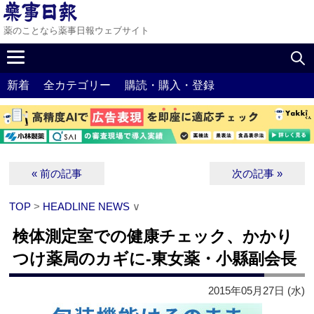
薬のことなら薬事日報ウェブサイト
新着
全カテゴリー
購読・購入・登録
« 前の記事
次の記事 »
TOP
>
HEADLINE NEWS
∨
検体測定室での健康チェック、かかり
つけ薬局のカギに‐東女薬・小縣副会長
2015年05月27日 (水)