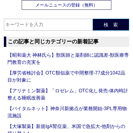
メールニュースの登録（無料）
検 索
この記事と同じカテゴリーの新着記事
【昭和薬大 神林氏ら】獣医師と薬剤師に認識差‐獣医療専
門教育の充実を
【厚労省検討会】OTC類似薬で中間整理‐77成分1042品
目が対象に
【アリナミン製薬】「ロゼレム」OTC化し発売‐体内時計
整える睡眠改善薬
【バイタルネット】神奈川新拠点が業務開始‐3PL専用物
流施設
【大塚製薬】新規IgA腎症薬、米国で急拡大‐他剤からの