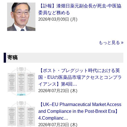
【訃報】漆畑日薬元副会長が死去‐中医協
委員など務める
2026年03月09日 (月)
もっと見る »
寄稿
【ポスト・ブレグジット時代における英
国・EUの医薬品市場アクセスとコンプラ
イアンス】第4回…
2026年07月23日 (木)
【UK–EU Pharmaceutical Market Access
and Compliance in the Post-Brexit Era】
4.Complianc…
2026年07月23日 (木)