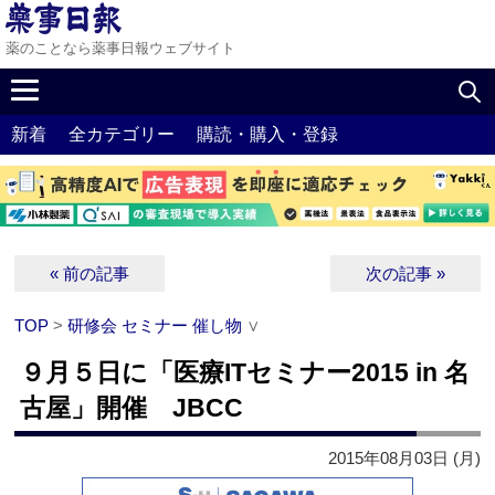
薬のことなら薬事日報ウェブサイト
新着
全カテゴリー
購読・購入・登録
« 前の記事
次の記事 »
TOP
>
研修会 セミナー 催し物
∨
９月５日に「医療ITセミナー2015 in 名
古屋」開催 JBCC
2015年08月03日 (月)