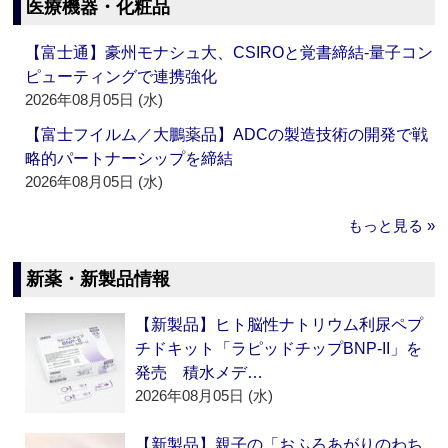
医療機器・化粧品
【富士通】豪州モナシュ大、CSIROと覚書締結‐量子コン
ピューティングで連携強化
2026年08月05日 (水)
【富士フイルム／大鵬薬品】ADCの製造技術の開発で戦
略的パートナーシップを締結
2026年08月05日 (水)
もっと見る »
新薬・新製品情報
【新製品】ヒト脳性ナトリウム利尿ペプ
チドキット「ラピッドチップBNP-II」を
発売 積水メデ…
2026年08月05日 (水)
【新製品】親子の「おふろあがりのわち