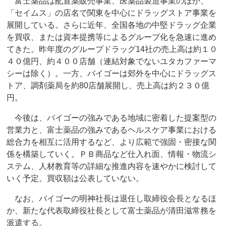
富士薬品は配置薬販売事業、医薬品製造事業のほか、
「セイムス」の店名で関東を中心にドラッグストア事業を
展開している。さらに近年、全国各地の中堅ドラッグ企業
を買収、または資本提携等によるグループ化を急速に進め
てきた。昨年度のグループドラッグ14社の売上高は約１０
４０億円、約４００店舗（連結対象でないユタカファーマ
シーは除く）。一方、バイゴーは郊外を中心にドラッグス
トア、調剤薬局を約80店舗展開し、売上高は約２３０億
円。
今後は、バイゴーの強みである地域に密着した提案型の
営業力と、富士薬品の強みであるヘルスケア事業における
総合力を相互に活用するなど、より広範で強固・密接な関
係を構築していく。ＰＢ商品など仕入れ面、情報・物流シ
ステム、人材教育等の詳細な推進内容を速やかに検討して
いく予定。買収額は公表していない。
なお、バイゴーの明神社長は退任し取締役会長となるほ
か、新たな代表取締役社長として富士薬品が清田滋常務を
派遣する。