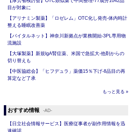
【厚労省検討会】OTC類似薬で中間整理‐77成分1042品
目が対象に
【アリナミン製薬】「ロゼレム」OTC化し発売‐体内時計
整える睡眠改善薬
【バイタルネット】神奈川新拠点が業務開始‐3PL専用物
流施設
【大塚製薬】新規IgA腎症薬、米国で急拡大‐他剤からの
切り替えも
【中医協総会】「ヒフデュラ」薬価15％下げ‐8品目の再
算定など了承
もっと見る »
おすすめ情報
‐AD‐
【日立社会情報サービス】医療従事者が副作用情報を迅
速確認