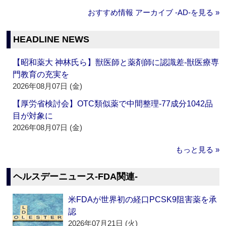
おすすめ情報 アーカイブ ‐AD‐を見る »
HEADLINE NEWS
【昭和薬大 神林氏ら】獣医師と薬剤師に認識差‐獣医療専
門教育の充実を
2026年08月07日 (金)
【厚労省検討会】OTC類似薬で中間整理‐77成分1042品
目が対象に
2026年08月07日 (金)
もっと見る »
ヘルスデーニュース‐FDA関連‐
米FDAが世界初の経口PCSK9阻害薬を承
認
2026年07月21日 (火)