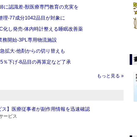
師に認識差‐獣医療専門教育の充実を
理‐77成分1042品目が対象に
C化し発売‐体内時計整える睡眠改善薬
務開始‐3PL専用物流施設
で急拡大‐他剤からの切り替えも
5％下げ‐8品目の再算定など了承
もっと見る »
ビス】医療従事者が副作用情報を迅速確認
サービス