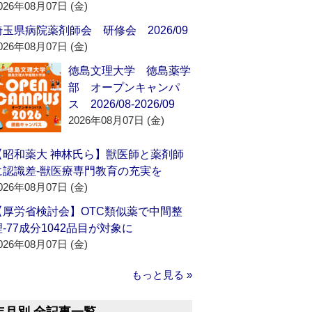
026年08月07日 (金)
埼玉県病院薬剤師会 研修会 2026/09
026年08月07日 (金)
徳島文理大学 徳島薬学
部 オープンキャンパ
ス 2026/08-2026/09
2026年08月07日 (金)
【昭和薬大 神林氏ら】獣医師と薬剤師
に認識差‐獣医療専門教育の充実を
026年08月07日 (金)
【厚労省検討会】OTC類似薬で中間整
理‐77成分1042品目が対象に
026年08月07日 (金)
もっと見る »