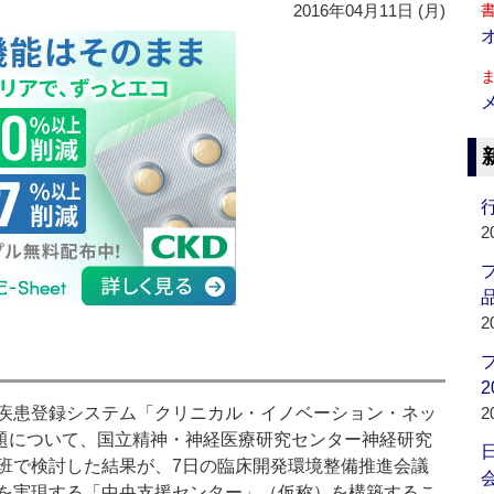
2016年04月11日 (月)
行
2
品
2
2
疾患登録システム「クリニカル・イノベーション・ネッ
2
課題について、国立精神・神経医療研究センター神経研究
班で検討した結果が、7日の臨床開発環境整備推進会議
会
を実現する「中央支援センター」（仮称）を構築するこ