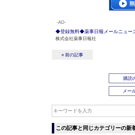
‐AD‐
◆登録無料◆薬事日報メールニュー
株式会社薬事日報社
« 前の記事
購読の
メー
この記事と同じカテゴリーの新