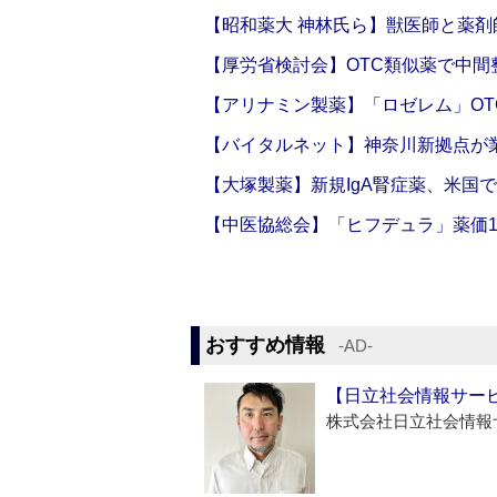
【昭和薬大 神林氏ら】獣医師と薬剤
【厚労省検討会】OTC類似薬で中間整
【アリナミン製薬】「ロゼレム」OT
【バイタルネット】神奈川新拠点が業
【大塚製薬】新規IgA腎症薬、米国
【中医協総会】「ヒフデュラ」薬価1
おすすめ情報
‐AD‐
【日立社会情報サー
株式会社日立社会情報