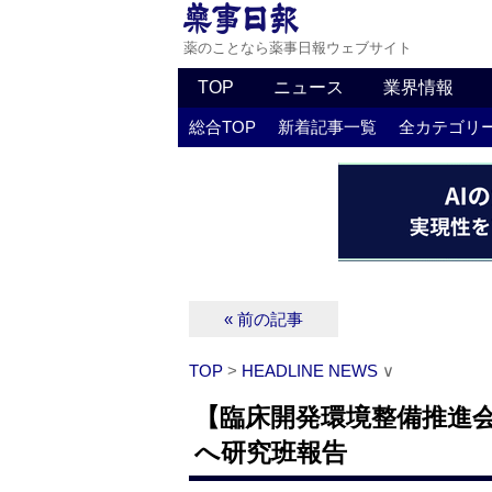
薬のことなら薬事日報ウェブサイト
TOP
ニュース
業界情報
総合TOP
新着記事一覧
全カテゴリ
« 前の記事
TOP
>
HEADLINE NEWS
∨
【臨床開発環境整備推進会
へ研究班報告