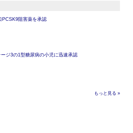
口PCSK9阻害薬を承認
をステージ3の1型糖尿病の小児に迅速承認
もっと見る »