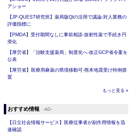
アショー
【JP-QUEST研究班】薬局版QIの活用で議論‐対人業務の
評価指標に
【PMDA】受付期間なしに事前相談‐放射性薬で手続き円
滑化
【厚労省】「治験支援薬局」制度化へ‐改正GCP省令案を
公表
【厚労省】医療用麻薬の県境移動可‐熊本地震受け特例措
置
もっと見る »
おすすめ情報
‐AD‐
【日立社会情報サービス】医療従事者が副作用情報を迅
速確認