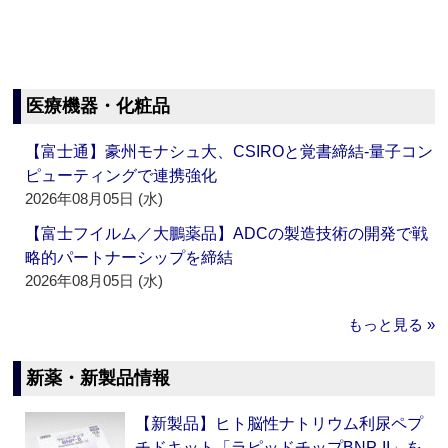
医療機器・化粧品
【富士通】豪州モナシュ大、CSIROと覚書締結‐量子コン
ピューティングで連携強化
2026年08月05日 (水)
【富士フイルム／大鵬薬品】ADCの製造技術の開発で戦
略的パートナーシップを締結
2026年08月05日 (水)
もっと見る »
新薬・新製品情報
【新製品】ヒト脳性ナトリウム利尿ペプ
チドキット「ラピッドチップBNP-II」を