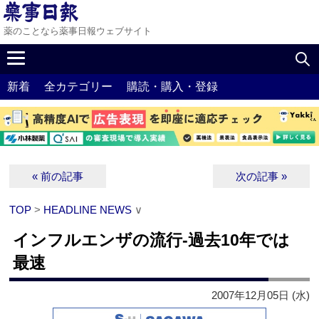
薬のことなら薬事日報ウェブサイト
新着
全カテゴリー
購読・購入・登録
« 前の記事
次の記事 »
TOP
>
HEADLINE NEWS
∨
インフルエンザの流行‐過去10年では
最速
2007年12月05日 (水)