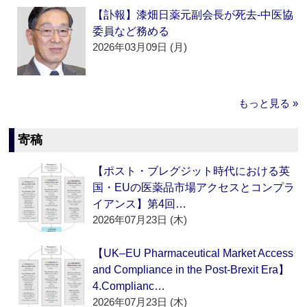
【訃報】漆畑日薬元副会長が死去‐中医協
委員など務める
2026年03月09日 (月)
もっと見る »
寄稿
【ポスト・ブレグジット時代における英
国・EUの医薬品市場アクセスとコンプラ
イアンス】第4回…
2026年07月23日 (木)
【UK–EU Pharmaceutical Market Access
and Compliance in the Post-Brexit Era】
4.Complianc…
2026年07月23日 (木)