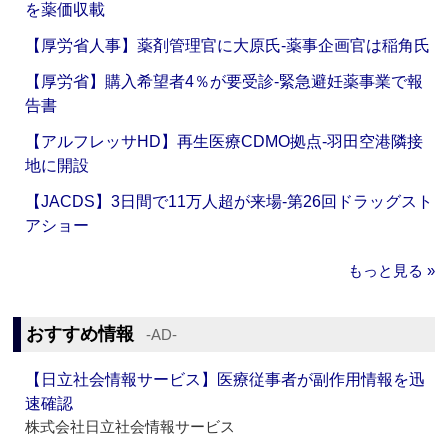
を薬価収載
【厚労省人事】薬剤管理官に大原氏‐薬事企画官は稲角氏
【厚労省】購入希望者4％が要受診‐緊急避妊薬事業で報
告書
【アルフレッサHD】再生医療CDMO拠点‐羽田空港隣接
地に開設
【JACDS】3日間で11万人超が来場‐第26回ドラッグスト
アショー
もっと見る »
おすすめ情報
‐AD‐
【日立社会情報サービス】医療従事者が副作用情報を迅
速確認
株式会社日立社会情報サービス