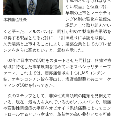
ず成功させなければなら
ない製品」と位置づけ、
早期の上市とマーケティ
ング体制の強化を最優先
木村龍也社長
課題として取り組んでい
くと語った。ノルスパンは、同社が初めて製造販売承認を
取得する製品となるだけに、「計画通りに承認を取得し、
久光製薬と上市することにより、製薬企業としてのプレゼ
ンスをさらに高めたい」と、意欲を示した。
02年に日本での活動をスタートさせた同社は、疼痛治療
領域に特化した事業展開を進めているスペシャリティーフ
ァーマ。これまでは、癌疼痛領域を中心にMSコンチン
錠、オキシコンチン錠を導出し、塩野義製薬と共にマーケ
ティング活動を行ってきた。
次のステップとして、非癌性疼痛領域の開拓を見据えて
いる。現在、最も力を入れているのがノルスパンで、腰痛
や変形性関節症の疼痛をオピオイド系鎮痛薬によってコン
トロールするという意味で、革新性の高い薬剤となる可能