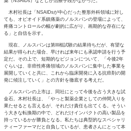
薬（NSAIDs）などしか治療手段がなかった。
木村社長は「NSAIDsが中心だった整形外科領域に対し
ても、オピオイド系鎮痛薬のノルスパンの登場によって、
疼痛コントロールの幅が劇的に広がり、画期的な存在にな
る」と自信を示す。
現在、ノルスパンは第III相試験の結果待ちだが、有望な
結果が得られた場合、早ければ来年にも承認申請を行う予
定だ。その上で、短期的なビジョンについて、「今後2年
ぐらいは、非癌性疼痛領域のノルスパンに集中した事業を
展開していくと共に、これから臨床開発に入る抗癌剤の開
発に傾注していく」との方針を徹底する考えだ。
ノルスパンの上市は、同社にとって今後を占う大きな試
金石。木村社長は、「やっと製薬企業としての仲間入りを
果たせるとも言えるが、それだけ責任も出てくる。そうい
う大きな転換期の中で、どれだけインパクトの高い製品を
持っているかが勝負となる。私たちは典型的なスペシャリ
ティーファーマだと自負しているが、患者さんにとって本