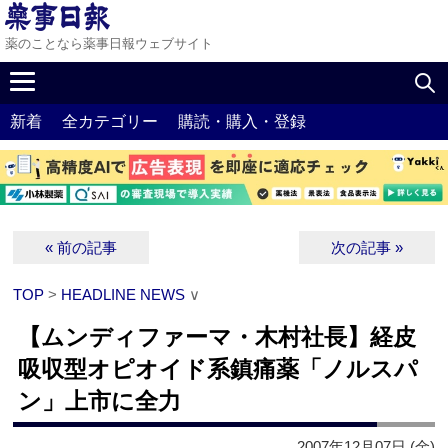
薬のことなら薬事日報ウェブサイト
新着
全カテゴリー
購読・購入・登録
« 前の記事
次の記事 »
TOP
>
HEADLINE NEWS
∨
【ムンディファーマ・木村社長】経皮
吸収型オピオイド系鎮痛薬「ノルスパ
ン」上市に全力
2007年12月07日 (金)