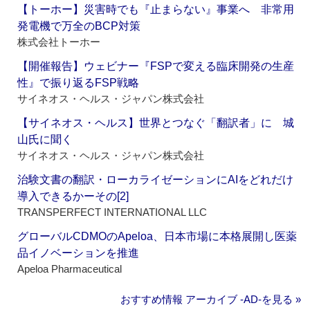
【トーホー】災害時でも『止まらない』事業へ 非常用
発電機で万全のBCP対策
株式会社トーホー
【開催報告】ウェビナー『FSPで変える臨床開発の生産
性』で振り返るFSP戦略
サイネオス・ヘルス・ジャパン株式会社
【サイネオス・ヘルス】世界とつなぐ「翻訳者」に 城
山氏に聞く
サイネオス・ヘルス・ジャパン株式会社
治験文書の翻訳・ローカライゼーションにAIをどれだけ
導入できるかーその[2]
TRANSPERFECT INTERNATIONAL LLC
グローバルCDMOのApeloa、日本市場に本格展開し医薬
品イノベーションを推進
Apeloa Pharmaceutical
おすすめ情報 アーカイブ ‐AD‐を見る »