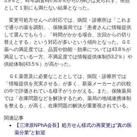
5.9％と、昨年調査時の6.6％からの伸びは見られず、依然
として１割にも満たない結果となった。
変更可処方せんへの対応では、病院・診療所は「これま
で通りの薬を調剤」、保険薬局では「患者さんに情報提供
して選んでもらう」「時間がかかる場合、次回からの切り
替えとする」という対応が多いという傾向となった。ＧＥ
薬への満足度では、品質や効能・効果については43.8％が
満足している一方、不満足度では情報提供体制(53.2％）や
供給体制(43.5％）が高かった。
ＧＥ薬普及に必要なこととしては、病院・診療所では
「情報提供を充実させる」が多く、新薬メーカーとの比較
の中で評価されている様子がうかがえる。また、保険薬局
では「在庫問題などを解決するため、薬局の地域連携体制
を整える」が高く、在庫問題の解決が重要視されている。
関連記事
【三津原NPhA会長】処方せん様式の再変更は“真の医
薬分業”と歓迎