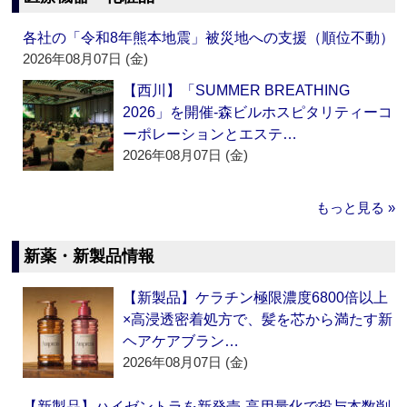
各社の「令和8年熊本地震」被災地への支援（順位不動）
2026年08月07日 (金)
【西川】「SUMMER BREATHING
2026」を開催‐森ビルホスピタリティーコ
ーポレーションとエステ…
2026年08月07日 (金)
もっと見る »
新薬・新製品情報
【新製品】ケラチン極限濃度6800倍以上
×高浸透密着処方で、髪を芯から満たす新
ヘアケアブラン…
2026年08月07日 (金)
【新製品】ハイゼントラを新発売‐高用量化で投与本数削