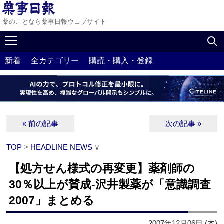
薬のことなら薬事日報ウェブサイト
新着
全カテゴリー
購読・購入・登録
« 前の記事
次の記事 »
TOP
>
HEADLINE NEWS
∨
【処方せん様式の再変更】薬剤師の
30％以上が賛成‐沢井製薬が「意識調査
2007」まとめる
2007年12月06日 (木)