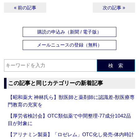
« 前の記事
次の記事 »
購読の申込み（新聞 / 電子版）
メールニュースの登録（無料）
検 索
この記事と同じカテゴリーの新着記事
【昭和薬大 神林氏ら】獣医師と薬剤師に認識差‐獣医療専
門教育の充実を
【厚労省検討会】OTC類似薬で中間整理‐77成分1042品
目が対象に
【アリナミン製薬】「ロゼレム」OTC化し発売‐体内時計