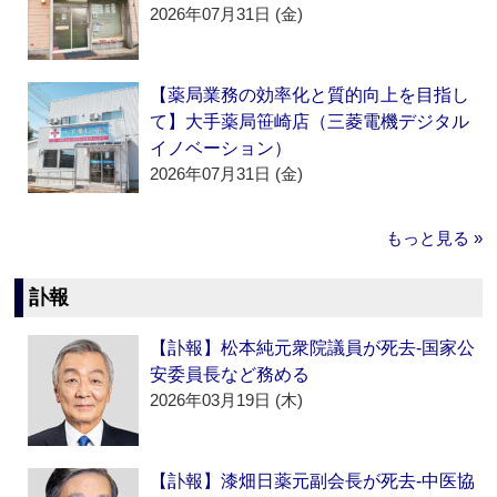
2026年07月31日 (金)
【薬局業務の効率化と質的向上を目指し
て】大手薬局笹崎店（三菱電機デジタル
イノベーション）
2026年07月31日 (金)
もっと見る »
訃報
【訃報】松本純元衆院議員が死去‐国家公
安委員長など務める
2026年03月19日 (木)
【訃報】漆畑日薬元副会長が死去‐中医協