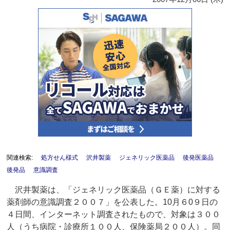
関連検索:
処方せん様式
沢井製薬
ジェネリック医薬品
後発医薬品
後発品
意識調査
沢井製薬は、「ジェネリック医薬品（ＧＥ薬）に対する
薬剤師の意識調査２００７」を公表した。10月６0９日の
４日間、インターネット調査されたもので、対象は３００
人（うち病院・診療所１００人、保険薬局２００人）。同