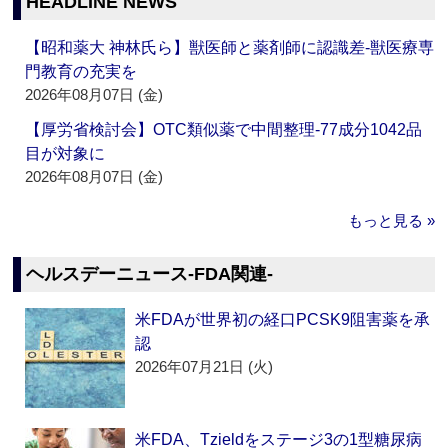
HEADLINE NEWS
【昭和薬大 神林氏ら】獣医師と薬剤師に認識差‐獣医療専
門教育の充実を
2026年08月07日 (金)
【厚労省検討会】OTC類似薬で中間整理‐77成分1042品
目が対象に
2026年08月07日 (金)
もっと見る »
ヘルスデーニュース‐FDA関連‐
米FDAが世界初の経口PCSK9阻害薬を承
認
2026年07月21日 (火)
米FDA、Tzieldをステージ3の1型糖尿病