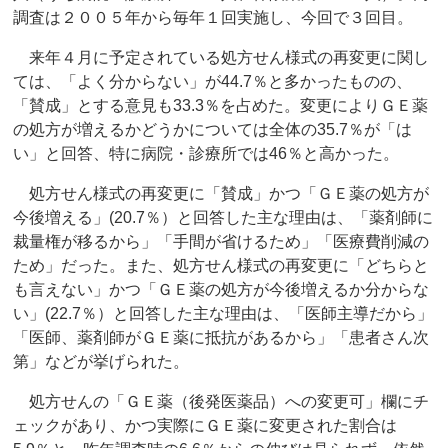
調査は２００５年から毎年１回実施し、今回で３回目。
来年４月に予定されている処方せん様式の再変更に関し
ては、「よく分からない」が44.7％と多かったものの、
「賛成」とする意見も33.3％を占めた。変更によりＧＥ薬
の処方が増えるかどうかについては全体の35.7％が「は
い」と回答、特に病院・診療所では46％と高かった。
処方せん様式の再変更に「賛成」かつ「ＧＥ薬の処方が
今後増える」(20.7％）と回答した主な理由は、「薬剤師に
裁量権が移るから」「手間が省けるため」「医療費削減の
ため」だった。また、処方せん様式の再変更に「どちらと
も言えない」かつ「ＧＥ薬の処方が今後増えるか分からな
い」(22.7％）と回答した主な理由は、「医師主導だから」
「医師、薬剤師がＧＥ薬に抵抗があるから」「患者さん次
第」などが挙げられた。
処方せんの「ＧＥ薬（後発医薬品）への変更可」欄にチ
ェックがあり、かつ実際にＧＥ薬に変更された割合は