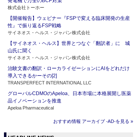
発電機で万全のBCP対策
株式会社トーホー
【開催報告】ウェビナー『FSPで変える臨床開発の生産
性』で振り返るFSP戦略
サイネオス・ヘルス・ジャパン株式会社
【サイネオス・ヘルス】世界とつなぐ「翻訳者」に 城
山氏に聞く
サイネオス・ヘルス・ジャパン株式会社
治験文書の翻訳・ローカライゼーションにAIをどれだけ
導入できるかーその[2]
TRANSPERFECT INTERNATIONAL LLC
グローバルCDMOのApeloa、日本市場に本格展開し医薬
品イノベーションを推進
Apeloa Pharmaceutical
おすすめ情報 アーカイブ ‐AD‐を見る »