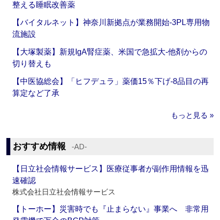
整える睡眠改善薬
【バイタルネット】神奈川新拠点が業務開始‐3PL専用物
流施設
【大塚製薬】新規IgA腎症薬、米国で急拡大‐他剤からの
切り替えも
【中医協総会】「ヒフデュラ」薬価15％下げ‐8品目の再
算定など了承
もっと見る »
おすすめ情報
‐AD‐
【日立社会情報サービス】医療従事者が副作用情報を迅
速確認
株式会社日立社会情報サービス
【トーホー】災害時でも『止まらない』事業へ 非常用