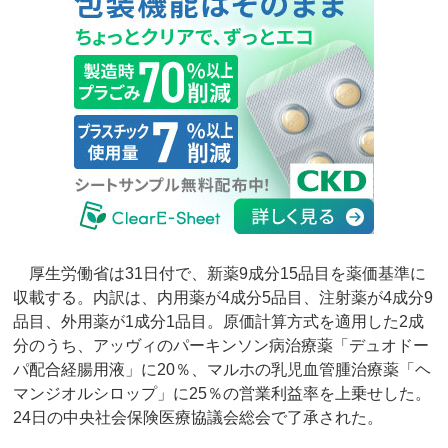
厚生労働省は31日付で、新薬9成分15品目を薬価基準に
収載する。内訳は、内用薬が4成分5品目、注射薬が4成分9
品目、外用薬が1成分1品目。原価計算方式を適用した2成
分のうち、アッヴィのパーキンソン病治療薬「デュオドー
パ配合経腸用液」に20％、マルホの乳児血管腫治療薬「ヘ
マンジオルシロップ」に25％の営業利益率を上乗せした。
24日の中央社会保険医療協議会総会で了承された。