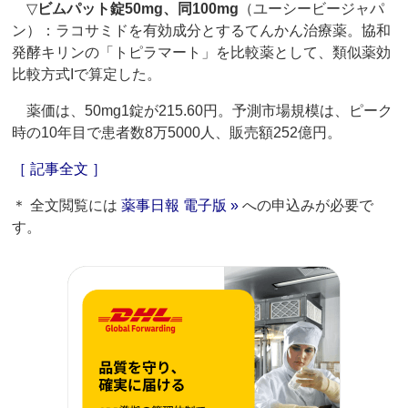
▽
ビムパット錠50mg、同100mg
（ユーシービージャパ
ン）：ラコサミドを有効成分とするてんかん治療薬。協和
発酵キリンの「トピラマート」を比較薬として、類似薬効
比較方式Iで算定した。
薬価は、50mg1錠が215.60円。予測市場規模は、ピーク
時の10年目で患者数8万5000人、販売額252億円。
［ 記事全文 ］
＊ 全文閲覧には
薬事日報 電子版 »
への申込みが必要で
す。