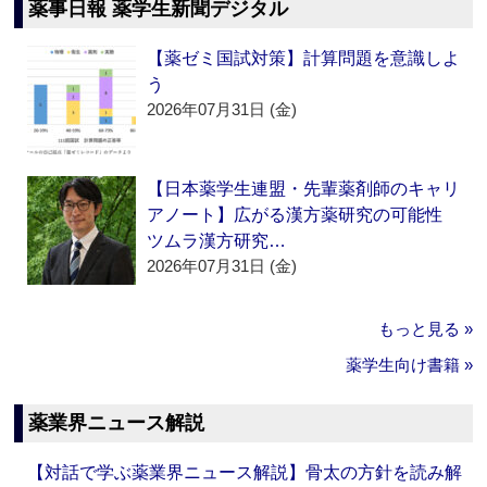
薬事日報 薬学生新聞デジタル
【薬ゼミ国試対策】計算問題を意識しよ
う
2026年07月31日 (金)
【日本薬学生連盟・先輩薬剤師のキャリ
アノート】広がる漢方薬研究の可能性
ツムラ漢方研究…
2026年07月31日 (金)
もっと見る »
薬学生向け書籍 »
薬業界ニュース解説
【対話で学ぶ薬業界ニュース解説】骨太の方針を読み解