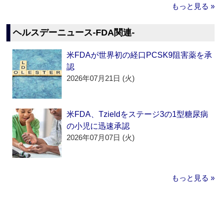
もっと見る »
ヘルスデーニュース‐FDA関連‐
米FDAが世界初の経口PCSK9阻害薬を承
認
2026年07月21日 (火)
米FDA、Tzieldをステージ3の1型糖尿病
の小児に迅速承認
2026年07月07日 (火)
もっと見る »