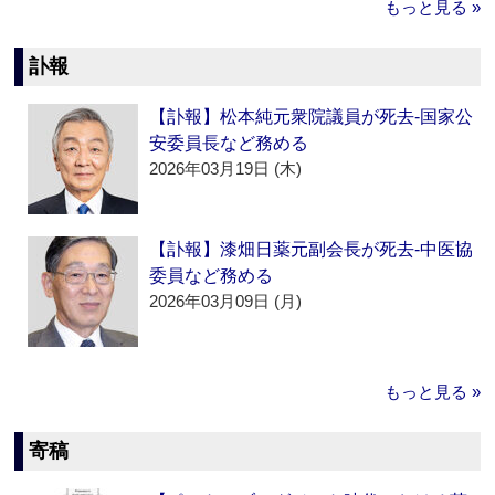
もっと見る »
訃報
【訃報】松本純元衆院議員が死去‐国家公
安委員長など務める
2026年03月19日 (木)
【訃報】漆畑日薬元副会長が死去‐中医協
委員など務める
2026年03月09日 (月)
もっと見る »
寄稿