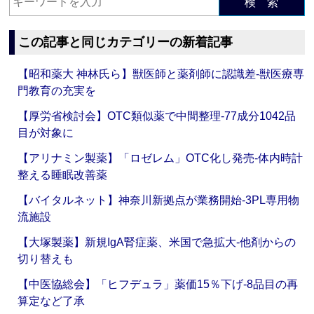
検 索
この記事と同じカテゴリーの新着記事
【昭和薬大 神林氏ら】獣医師と薬剤師に認識差‐獣医療専
門教育の充実を
【厚労省検討会】OTC類似薬で中間整理‐77成分1042品
目が対象に
【アリナミン製薬】「ロゼレム」OTC化し発売‐体内時計
整える睡眠改善薬
【バイタルネット】神奈川新拠点が業務開始‐3PL専用物
流施設
【大塚製薬】新規IgA腎症薬、米国で急拡大‐他剤からの
切り替えも
【中医協総会】「ヒフデュラ」薬価15％下げ‐8品目の再
算定など了承