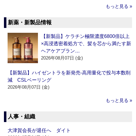
もっと見る »
新薬・新製品情報
【新製品】ケラチン極限濃度6800倍以上
×高浸透密着処方で、髪を芯から満たす新
ヘアケアブラン…
2026年08月07日 (金)
【新製品】ハイゼントラを新発売‐高用量化で投与本数削
減 CSLベーリング
2026年08月07日 (金)
もっと見る »
人事・組織
大津賀会長が退任へ ダイト