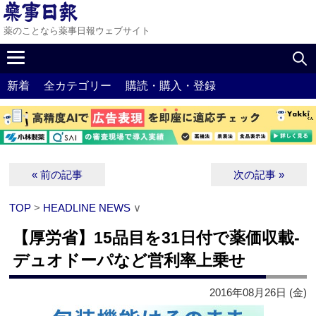
薬のことなら薬事日報ウェブサイト
新着
全カテゴリー
購読・購入・登録
« 前の記事
次の記事 »
TOP
>
HEADLINE NEWS
∨
【厚労省】15品目を31日付で薬価収載‐
デュオドーパなど営利率上乗せ
2016年08月26日 (金)