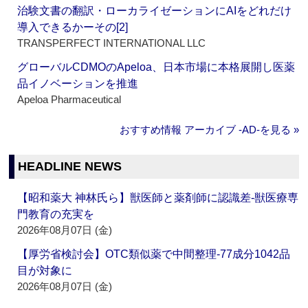
治験文書の翻訳・ローカライゼーションにAIをどれだけ
導入できるかーその[2]
TRANSPERFECT INTERNATIONAL LLC
グローバルCDMOのApeloa、日本市場に本格展開し医薬
品イノベーションを推進
Apeloa Pharmaceutical
おすすめ情報 アーカイブ ‐AD‐を見る »
HEADLINE NEWS
【昭和薬大 神林氏ら】獣医師と薬剤師に認識差‐獣医療専
門教育の充実を
2026年08月07日 (金)
【厚労省検討会】OTC類似薬で中間整理‐77成分1042品
目が対象に
2026年08月07日 (金)