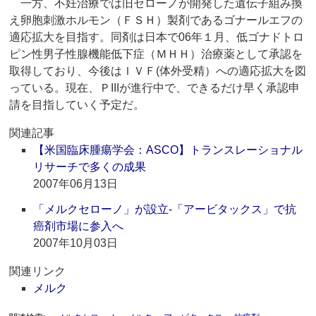
一方、不妊治療では旧セローノが開発した遺伝子組み換
え卵胞刺激ホルモン（ＦＳＨ）製剤であるゴナールエフの
適応拡大を目指す。同剤は日本で06年１月、低ゴナドトロ
ピン性男子性腺機能低下症（ＭＨＨ）治療薬として承認を
取得しており、今後はＩＶＦ(体外受精）への適応拡大を図
っている。現在、ＰIIIが進行中で、できるだけ早く承認申
請を目指していく予定だ。
関連記事
【米国臨床腫瘍学会：ASCO】トランスレーショナル
リサーチで多くの成果
2007年06月13日
「メルクセローノ」が設立‐「アービタックス」で抗
癌剤市場に参入へ
2007年10月03日
関連リンク
メルク