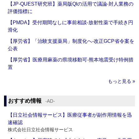
【JP-QUEST研究班】薬局版QIの活用で議論‐対人業務の
評価指標に
【PMDA】受付期間なしに事前相談‐放射性薬で手続き円
滑化
【厚労省】「治験支援薬局」制度化へ‐改正GCP省令案を
公表
【厚労省】医療用麻薬の県境移動可‐熊本地震受け特例措
置
もっと見る »
おすすめ情報
‐AD‐
【日立社会情報サービス】医療従事者が副作用情報を迅
速確認
株式会社日立社会情報サービス