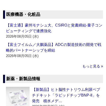
医療機器・化粧品
【富士通】豪州モナシュ大、CSIROと覚書締結‐量子コン
ピューティングで連携強化
2026年08月05日 (水)
【富士フイルム／大鵬薬品】ADCの製造技術の開発で戦
略的パートナーシップを締結
2026年08月05日 (水)
もっと見る »
新薬・新製品情報
【新製品】ヒト脳性ナトリウム利尿ペプ
チドキット「ラピッドチップBNP-II」を
発売 積水メデ…