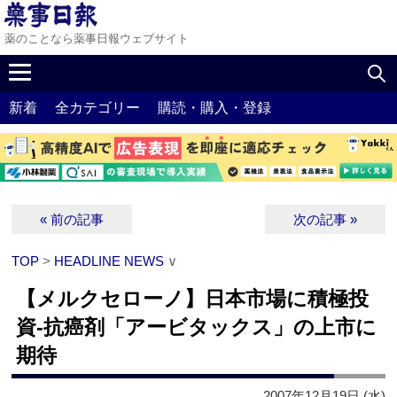
薬のことなら薬事日報ウェブサイト
新着
全カテゴリー
購読・購入・登録
« 前の記事
次の記事 »
TOP
>
HEADLINE NEWS
∨
【メルクセローノ】日本市場に積極投
資‐抗癌剤「アービタックス」の上市に
期待
2007年12月19日 (水)