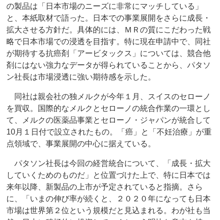
の製品は「日本市場のニーズに非常にマッチしている」
と、本紙取材で語った。日本での事業展開をさらに成長・
拡大させる方針だ。具体的には、ＭＲの質にこだわった戦
略で日本市場での浸透を目指す。特に現在申請中で、同社
が期待する抗癌剤「アービタックス」については、競合他
剤にはない強力なデータが得られていることから、パタソ
ン社長は市場浸透に強い期待感を示した。
同社は親会社の独メルクが今年１月、スイスのセローノ
を買収。国際的なメルクとセローノの統合作業の一環とし
て、メルクの医薬品事業とセローノ・ジャパンが統合して
10月１日付で設立されたもの。「癌」と「不妊治療」が重
点領域で、事業展開の中心に据えている。
パタソン社長は今回の経営統合について、「成長・拡大
していくためのものだ」と位置づけた上で、特に日本では
来年以降、新製品の上市が予定されていると指摘。さら
に、「いまの伸び率が続くと、２０２０年になっても日本
市場は世界第２位という規模だと見込まれる。わが社も当