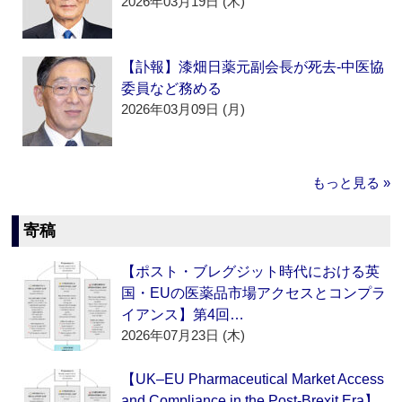
2026年03月19日 (木)
【訃報】漆畑日薬元副会長が死去‐中医協
委員など務める
2026年03月09日 (月)
もっと見る »
寄稿
【ポスト・ブレグジット時代における英
国・EUの医薬品市場アクセスとコンプラ
イアンス】第4回…
2026年07月23日 (木)
【UK–EU Pharmaceutical Market Access
and Compliance in the Post-Brexit Era】