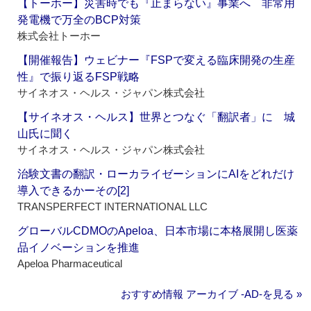
【トーホー】災害時でも『止まらない』事業へ 非常用
発電機で万全のBCP対策
株式会社トーホー
【開催報告】ウェビナー『FSPで変える臨床開発の生産
性』で振り返るFSP戦略
サイネオス・ヘルス・ジャパン株式会社
【サイネオス・ヘルス】世界とつなぐ「翻訳者」に 城
山氏に聞く
サイネオス・ヘルス・ジャパン株式会社
治験文書の翻訳・ローカライゼーションにAIをどれだけ
導入できるかーその[2]
TRANSPERFECT INTERNATIONAL LLC
グローバルCDMOのApeloa、日本市場に本格展開し医薬
品イノベーションを推進
Apeloa Pharmaceutical
おすすめ情報 アーカイブ ‐AD‐を見る »