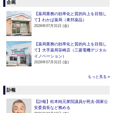
企画
【薬局業務の効率化と質的向上を目指し
て】わかば薬局（東邦薬品）
2026年07月31日 (金)
【薬局業務の効率化と質的向上を目指し
て】大手薬局笹崎店（三菱電機デジタル
イノベーション）
2026年07月31日 (金)
もっと見る »
訃報
【訃報】松本純元衆院議員が死去‐国家公
安委員長など務める