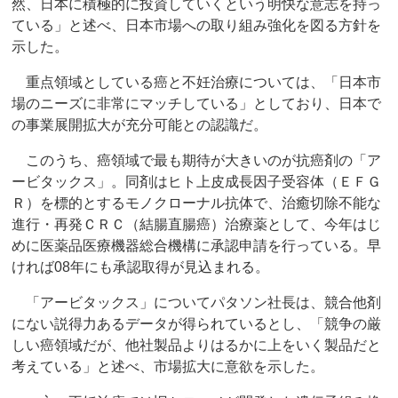
然、日本に積極的に投資していくという明快な意志を持っ
ている」と述べ、日本市場への取り組み強化を図る方針を
示した。
重点領域としている癌と不妊治療については、「日本市
場のニーズに非常にマッチしている」としており、日本で
の事業展開拡大が充分可能との認識だ。
このうち、癌領域で最も期待が大きいのが抗癌剤の「ア
ービタックス」。同剤はヒト上皮成長因子受容体（ＥＦＧ
Ｒ）を標的とするモノクローナル抗体で、治癒切除不能な
進行・再発ＣＲＣ（結腸直腸癌）治療薬として、今年はじ
めに医薬品医療機器総合機構に承認申請を行っている。早
ければ08年にも承認取得が見込まれる。
「アービタックス」についてパタソン社長は、競合他剤
にない説得力あるデータが得られているとし、「競争の厳
しい癌領域だが、他社製品よりはるかに上をいく製品だと
考えている」と述べ、市場拡大に意欲を示した。