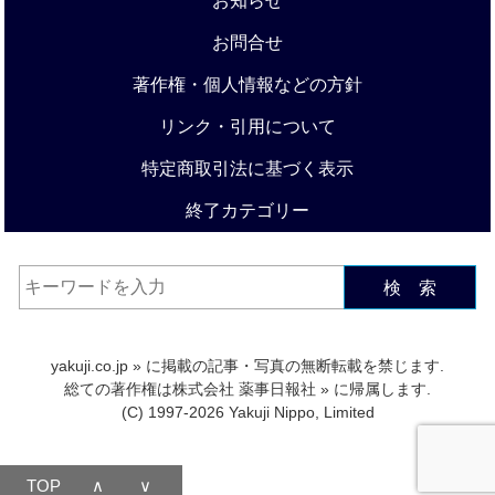
お知らせ
お問合せ
著作権・個人情報などの方針
リンク・引用について
特定商取引法に基づく表示
終了カテゴリー
検 索
yakuji.co.jp
» に掲載の記事・写真の無断転載を禁じます.
総ての著作権は
株式会社 薬事日報社
» に帰属します.
(C) 1997-2026 Yakuji Nippo, Limited
TOP
∧
∨