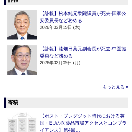
訃報
【訃報】松本純元衆院議員が死去‐国家公
安委員長など務める
2026年03月19日 (木)
【訃報】漆畑日薬元副会長が死去‐中医協
委員など務める
2026年03月09日 (月)
もっと見る »
寄稿
【ポスト・ブレグジット時代における英
国・EUの医薬品市場アクセスとコンプラ
イアンス】第4回…