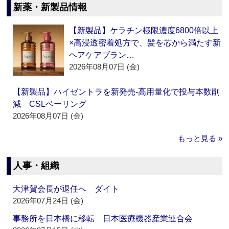
新薬・新製品情報
【新製品】ケラチン極限濃度6800倍以上
×高浸透密着処方で、髪を芯から満たす新
ヘアケアブラン…
2026年08月07日 (金)
【新製品】ハイゼントラを新発売‐高用量化で投与本数削
減 CSLベーリング
2026年08月07日 (金)
もっと見る »
人事・組織
大津賀会長が退任へ ダイト
2026年07月24日 (金)
事務所を日本橋に移転 日本医療機器産業連合会