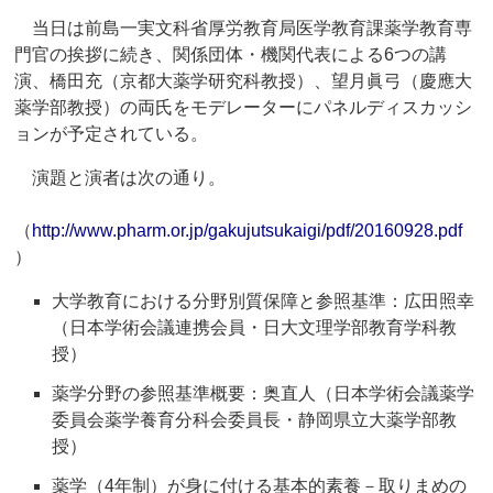
当日は前島一実文科省厚労教育局医学教育課薬学教育専
門官の挨拶に続き、関係団体・機関代表による6つの講
演、橋田充（京都大薬学研究科教授）、望月眞弓（慶應大
薬学部教授）の両氏をモデレーターにパネルディスカッシ
ョンが予定されている。
演題と演者は次の通り。
（
http://www.pharm.or.jp/gakujutsukaigi/pdf/20160928.pdf
）
大学教育における分野別質保障と参照基準：広田照幸
（日本学術会議連携会員・日大文理学部教育学科教
授）
薬学分野の参照基準概要：奥直人（日本学術会議薬学
委員会薬学養育分科会委員長・静岡県立大薬学部教
授）
薬学（4年制）が身に付ける基本的素養－取りまめの