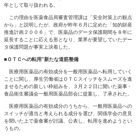
年として取り扱われる。
この理由を医薬食品局審査管理課は「安全対策上の観点
から」と説明したが、政府が昨年６月に定めた「知的財産
推進計画２００６」で、医薬品のデータ保護期間を８年に
延長することに応える形となり、業界が要望していたデー
タ保護問題が事実上決着した。
■ＯＴＣへの転用”新たな道筋整備
医療用医薬品の有効成分を一般用医薬品へ転用していく
ことに関し、厚生労働省はＯＴＣスイッチをスムーズを進
ませるための新しい枠組みを、３月２２日に開いた薬事・
食品衛生審議会一般用医薬品部会に提案し、了承された。
医療用医薬品の有効成分のうちから、一般用医薬品への
スイッチが適当と考えられる成分を選び、関係学会の意見
を聞いた上で薬食審が討議、公表し、転用を進めようとい
うもの。