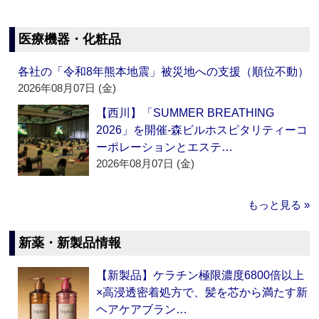
医療機器・化粧品
各社の「令和8年熊本地震」被災地への支援（順位不動）
2026年08月07日 (金)
【西川】「SUMMER BREATHING
2026」を開催‐森ビルホスピタリティーコ
ーポレーションとエステ…
2026年08月07日 (金)
もっと見る »
新薬・新製品情報
【新製品】ケラチン極限濃度6800倍以上
×高浸透密着処方で、髪を芯から満たす新
ヘアケアブラン…