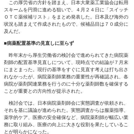
この厚労省の方針を踏まえ、日本大衆薬工業協会は転用
スキームを円滑に進める狙いで、４月２４日に「スイッチ
ＯＴＣ薬候補リスト」をまとめ発表した。日本及び海外の
状況も踏まえて作成されたもので、候補品目は７０成分に
及んだ。
■病薬配置基準の見直しに至らず
昨年末から厚生労働省の検討会で進められてきた病院薬
剤師の配置基準見直しについて、現時点での結論が７月末
にまとまった。現行の基準をすぐに見直す考えは打ち出さ
れなかったが、病院薬剤師業務の重要性が再確認され、各
病院が薬剤関連業務を行うのに十分な薬剤師数を確保する
ことが重要との方向性が提示された。
検討会では、日本病院薬剤師会に実態調査が依頼され、
それを基に議論が進められた。実態調査からは服薬指導、
薬学的ケア、医療の安全確保など、病院薬剤師が幅広い業
務に取り組み、医療の向上に大きな役割を果たしているこ
とが明らかになった。