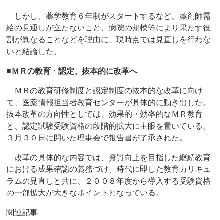
しかし、薬学教育６年制がスタートするなど、薬剤師需
給の見通しが立たないこと、病院の規模等により果たす役
割が異なることなどを理由に、現時点では見直しを行わな
いと結論した。
■ＭＲの教育・認定、抜本的に改革へ
ＭＲの教育研修制度と認定制度の抜本的な改革に向け
て、医薬情報担当者教育センターが具体的に動き出した。
抜本改革の方向性としては、効果的・効率的なＭＲ教育
と、認定試験受験資格の段階的拡大に主眼を置いている。
３月３０日に開いた理事会で報告書が了承された。
改革の具体的な内容では、資質向上を目指した継続教育
における成果確認の義務づけ、時代に即した教育カリキュ
ラムの見直しと共に、２００８年度から導入する受験資格
の一部拡大が大きなポイントとなっている。
関連記事