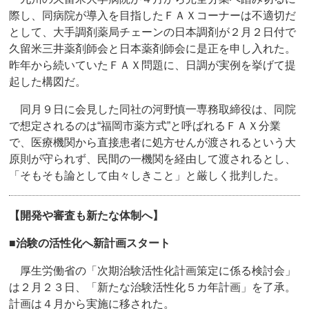
際し、同病院が導入を目指したＦＡＸコーナーは不適切だ
として、大手調剤薬局チェーンの日本調剤が２月２日付で
久留米三井薬剤師会と日本薬剤師会に是正を申し入れた。
昨年から続いていたＦＡＸ問題に、日調が実例を挙げて提
起した構図だ。
同月９日に会見した同社の河野慎一専務取締役は、同院
で想定されるのは“福岡市薬方式”と呼ばれるＦＡＸ分業
で、医療機関から直接患者に処方せんが渡されるという大
原則が守られず、民間の一機関を経由して渡されるとし、
「そもそも論として由々しきこと」と厳しく批判した。
【開発や審査も新たな体制へ】
■治験の活性化へ新計画スタート
厚生労働省の「次期治験活性化計画策定に係る検討会」
は２月２３日、「新たな治験活性化５カ年計画」を了承。
計画は４月から実施に移された。