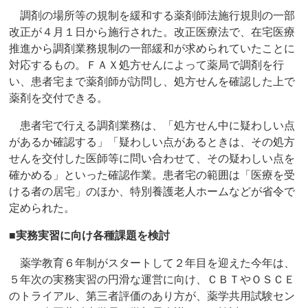
調剤の場所等の規制を緩和する薬剤師法施行規則の一部
改正が４月１日から施行された。改正医療法で、在宅医療
推進から調剤業務規制の一部緩和が求められていたことに
対応するもの。ＦＡＸ処方せんによって薬局で調剤を行
い、患者宅まで薬剤師が訪問し、処方せんを確認した上で
薬剤を交付できる。
患者宅で行える調剤業務は、「処方せん中に疑わしい点
があるか確認する」「疑わしい点があるときは、その処方
せんを交付した医師等に問い合わせて、その疑わしい点を
確かめる」といった確認作業。患者宅の範囲は「医療を受
ける者の居宅」のほか、特別養護老人ホームなどが省令で
定められた。
■実務実習に向け各種課題を検討
薬学教育６年制がスタートして２年目を迎えた今年は、
５年次の実務実習の円滑な運営に向け、ＣＢＴやＯＳＣＥ
のトライアル、第三者評価のあり方が、薬学共用試験セン