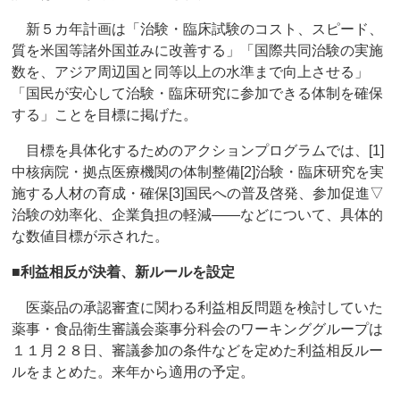
新５カ年計画は「治験・臨床試験のコスト、スピード、
質を米国等諸外国並みに改善する」「国際共同治験の実施
数を、アジア周辺国と同等以上の水準まで向上させる」
「国民が安心して治験・臨床研究に参加できる体制を確保
する」ことを目標に掲げた。
目標を具体化するためのアクションプログラムでは、[1]
中核病院・拠点医療機関の体制整備[2]治験・臨床研究を実
施する人材の育成・確保[3]国民への普及啓発、参加促進▽
治験の効率化、企業負担の軽減――などについて、具体的
な数値目標が示された。
■利益相反が決着、新ルールを設定
医薬品の承認審査に関わる利益相反問題を検討していた
薬事・食品衛生審議会薬事分科会のワーキンググループは
１１月２８日、審議参加の条件などを定めた利益相反ルー
ルをまとめた。来年から適用の予定。