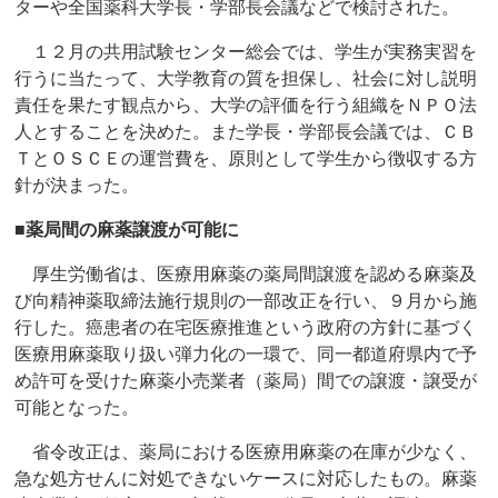
ターや全国薬科大学長・学部長会議などで検討された。
１２月の共用試験センター総会では、学生が実務実習を
行うに当たって、大学教育の質を担保し、社会に対し説明
責任を果たす観点から、大学の評価を行う組織をＮＰＯ法
人とすることを決めた。また学長・学部長会議では、ＣＢ
ＴとＯＳＣＥの運営費を、原則として学生から徴収する方
針が決まった。
■薬局間の麻薬譲渡が可能に
厚生労働省は、医療用麻薬の薬局間譲渡を認める麻薬及
び向精神薬取締法施行規則の一部改正を行い、９月から施
行した。癌患者の在宅医療推進という政府の方針に基づく
医療用麻薬取り扱い弾力化の一環で、同一都道府県内で予
め許可を受けた麻薬小売業者（薬局）間での譲渡・譲受が
可能となった。
省令改正は、薬局における医療用麻薬の在庫が少なく、
急な処方せんに対処できないケースに対応したもの。麻薬