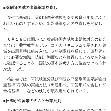
■薬剤師国試の出題基準見直し
厚生労働省は、薬剤師国家試験を薬学教育６年制にふさ
わしいものとするため、出題基準などの見直しを開始し
た。
６月１８日に開かれた薬剤師国家試験出題検討会の初会
合では、薬学教育モデル・コアカリキュラムで示された領
域を出題基準に組み入れ、６年制課程を通じて、薬剤師と
して必要な知識、技能、態度などを修得しているかを的確
に確認することを、国試の基本的考え方に位置づける方針
が決まった。
検討会では、▽試験区分及び問題数▽薬剤師国家試験出
題基準▽試験の実施方法（出題形式、回答形式を含む）▽
合格基準――などの検討が順次進められていく。
■日調が久留米のＦＡＸ分業批判
九州の久留米大学病院が４月から完全分業へ踏み切るに