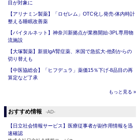
目が対象に
【アリナミン製薬】「ロゼレム」OTC化し発売‐体内時計
整える睡眠改善薬
【バイタルネット】神奈川新拠点が業務開始‐3PL専用物
流施設
【大塚製薬】新規IgA腎症薬、米国で急拡大‐他剤からの
切り替えも
【中医協総会】「ヒフデュラ」薬価15％下げ‐8品目の再
算定など了承
もっと見る »
おすすめ情報
‐AD‐
【日立社会情報サービス】医療従事者が副作用情報を迅
速確認