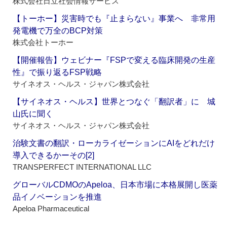
株式会社日立社会情報サービス
【トーホー】災害時でも『止まらない』事業へ 非常用
発電機で万全のBCP対策
株式会社トーホー
【開催報告】ウェビナー『FSPで変える臨床開発の生産
性』で振り返るFSP戦略
サイネオス・ヘルス・ジャパン株式会社
【サイネオス・ヘルス】世界とつなぐ「翻訳者」に 城
山氏に聞く
サイネオス・ヘルス・ジャパン株式会社
治験文書の翻訳・ローカライゼーションにAIをどれだけ
導入できるかーその[2]
TRANSPERFECT INTERNATIONAL LLC
グローバルCDMOのApeloa、日本市場に本格展開し医薬
品イノベーションを推進
Apeloa Pharmaceutical