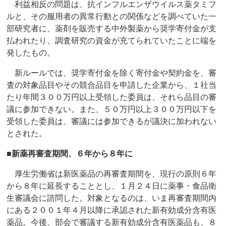
利益相反の問題は、抗インフルエンザウイルス薬タミフ
ルと、その服用者の異常行動との関係などを調べていた一
部研究者に、薬剤を販売する中外製薬から奨学寄付金が支
払われたり、調査研究の資金が充てられていたことに端を
発したもの。
新ルールでは、奨学寄付金を除く寄付金や契約金を、審
査の対象品目やその競合品目を申請した企業から、１社当
たり年間３００万円以上受領した委員は、それら品目の審
議に参加できない。また、５０万円以上３００万円以下を
受領した委員は、審議には参加できるが議決に加われない
とされた。
■新薬再審査期間、６年から８年に
厚生労働省は新医薬品の再審査期間を、現行の原則６年
から８年に延長することとし、１月２４日に薬事・食品衛
生審議会に諮問した。対象となるのは、いま再審査期間内
にある２００１年４月以降に承認された新有効成分含有医
薬品。今後、部会で審議する新有効成分含有医薬品も、８