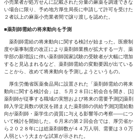
小売業者が処方せんに記載された分量の麻薬を調達できな
い場合に限り、予め地方厚生局長に申請して許可を受けた
２者以上の麻薬小売業者間で譲り渡しを認めた。
■薬剤師需給の将来動向を予測
薬剤師需給の将来動向に関する検討が始まった。医療制
度や薬事制度の改正により薬剤師業務が拡大する一方、薬
学部の新増設に伴い薬剤師国家試験の受験者が大幅に増加
すると見込まれるなど、薬剤師需給の変動要因が出ている
ことから、改めて将来動向を予測しようというもの。
厚生労働省医薬食品局に設置された「薬剤師需給の将来
動向に関する検討会」は、５月２８日に初会合を開き、[1]
薬剤師が従事する職域の実態および将来の需要予測[2]薬剤
師入学定員数の状況を踏まえた薬剤師の供給予測[3]需給動
向が薬剤師・薬学生の資質に与える影響等の考察――につ
いて検討を開始した。６月末の第２回会合では、厚労省か
ら２０２８年には総薬剤師数が４４万人弱、需要は３０万
人弱という大まかな試算が示された。