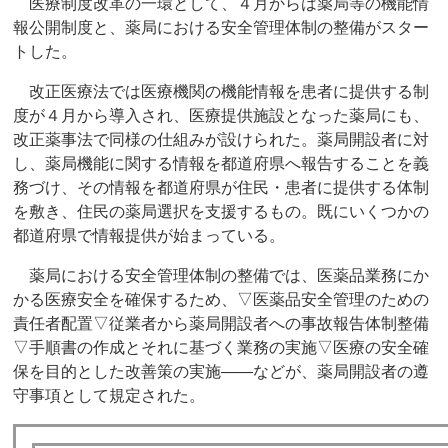
医療制度改革の一環として、４月からは薬局等の機能情
報公開制度と、薬局における安全管理体制の整備がスター
トした。
改正医療法では医療機関の機能情報を患者に提供する制
度が４月から導入され、医療提供施設となった薬局にも、
改正薬事法で同様の仕組みが設けられた。薬局開設者に対
し、薬局機能に関する情報を都道府県へ報告することを義
務づけ、その情報を都道府県が住民・患者に提供する体制
を敷き、住民の薬局選択を支援するもの。既にいくつかの
都道府県で情報提供が始まっている。
薬局における安全管理体制の整備では、医薬品業務にか
かる医療安全を確保するため、▽医薬品安全管理のための
責任者配置▽従業者から薬局開設者への事故報告体制整備
▽手順書の作成とそれに基づく業務の実施▽医療の安全確
保を目的とした改善策の実施――などが、薬局開設者の遵
守事項として規定された。