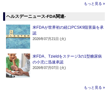
もっと見る »
ヘルスデーニュース‐FDA関連‐
米FDAが世界初の経口PCSK9阻害薬を承
認
2026年07月21日 (火)
米FDA、Tzieldをステージ3の1型糖尿病
の小児に迅速承認
2026年07月07日 (火)
もっと見る »