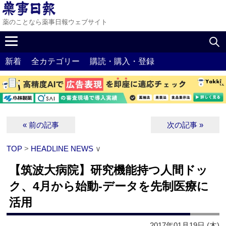
薬のことなら薬事日報ウェブサイト
新着
全カテゴリー
購読・購入・登録
« 前の記事
次の記事 »
TOP
>
HEADLINE NEWS
∨
【筑波大病院】研究機能持つ人間ドッ
ク、4月から始動‐データを先制医療に
活用
2017年01月19日 (木)