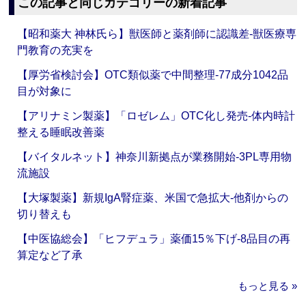
この記事と同じカテゴリーの新着記事
【昭和薬大 神林氏ら】獣医師と薬剤師に認識差‐獣医療専
門教育の充実を
【厚労省検討会】OTC類似薬で中間整理‐77成分1042品
目が対象に
【アリナミン製薬】「ロゼレム」OTC化し発売‐体内時計
整える睡眠改善薬
【バイタルネット】神奈川新拠点が業務開始‐3PL専用物
流施設
【大塚製薬】新規IgA腎症薬、米国で急拡大‐他剤からの
切り替えも
【中医協総会】「ヒフデュラ」薬価15％下げ‐8品目の再
算定など了承
もっと見る »