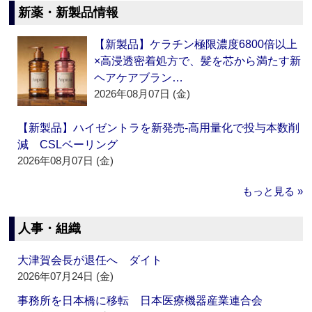
新薬・新製品情報
【新製品】ケラチン極限濃度6800倍以上
×高浸透密着処方で、髪を芯から満たす新
ヘアケアブラン…
2026年08月07日 (金)
【新製品】ハイゼントラを新発売‐高用量化で投与本数削
減 CSLベーリング
2026年08月07日 (金)
もっと見る »
人事・組織
大津賀会長が退任へ ダイト
2026年07月24日 (金)
事務所を日本橋に移転 日本医療機器産業連合会