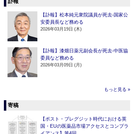
訃報
【訃報】松本純元衆院議員が死去‐国家公
安委員長など務める
2026年03月19日 (木)
【訃報】漆畑日薬元副会長が死去‐中医協
委員など務める
2026年03月09日 (月)
もっと見る »
寄稿
【ポスト・ブレグジット時代における英
国・EUの医薬品市場アクセスとコンプラ
イアンス】第4回…