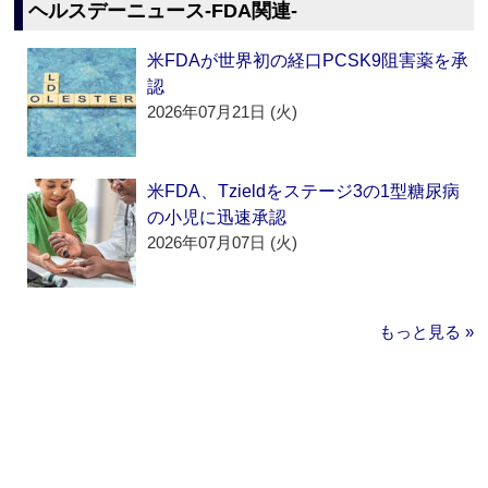
ヘルスデーニュース‐FDA関連‐
米FDAが世界初の経口PCSK9阻害薬を承
認
2026年07月21日 (火)
米FDA、Tzieldをステージ3の1型糖尿病
の小児に迅速承認
2026年07月07日 (火)
もっと見る »