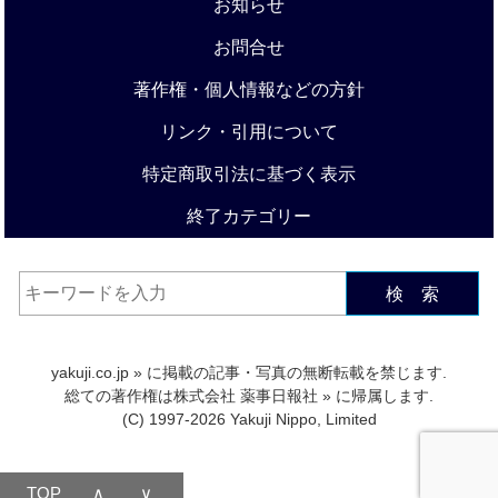
お知らせ
お問合せ
著作権・個人情報などの方針
リンク・引用について
特定商取引法に基づく表示
終了カテゴリー
検 索
yakuji.co.jp
» に掲載の記事・写真の無断転載を禁じます.
総ての著作権は
株式会社 薬事日報社
» に帰属します.
(C) 1997-2026 Yakuji Nippo, Limited
TOP
∧
∨