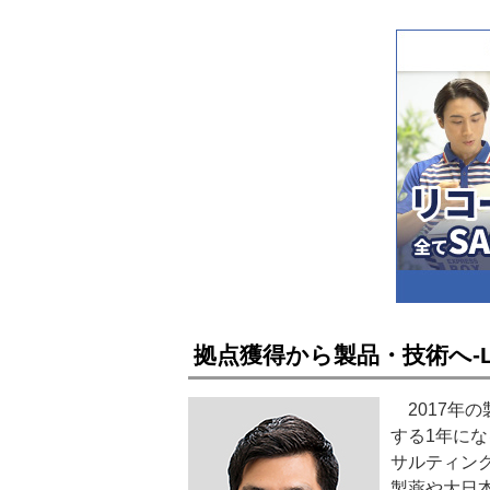
拠点獲得から製品・技術へ‐
2017年
する1年に
サルティン
製薬や大日