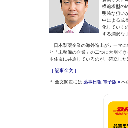
模追求型の
明確な狙い
中による成
化していく
する潤沢な
日本製薬企業の海外進出がテーマに
と「未整備の企業」の二つに大別でき
本住友に共通しているのが、確立した
［ 記事全文 ］
＊ 全文閲覧には
薬事日報 電子版 »
へ