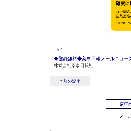
‐AD‐
◆登録無料◆薬事日報メールニュー
株式会社薬事日報社
« 前の記事
購読の
メー