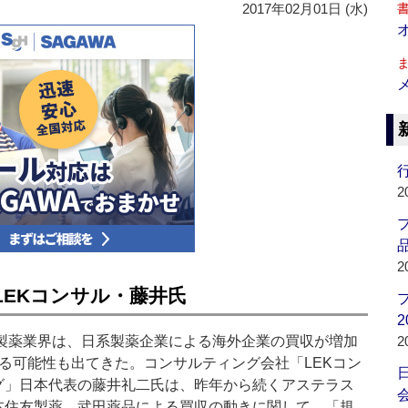
2017年02月01日 (水)
行
2
品
2
LEKコンサル・藤井氏
2
の製薬業界は、日系製薬企業による海外企業の買収が増加
2
なる可能性も出てきた。コンサルティング会社「LEKコン
グ」日本代表の藤井礼二氏は、昨年から続くアステラス
会
本住友製薬、武田薬品による買収の動きに関して、「規