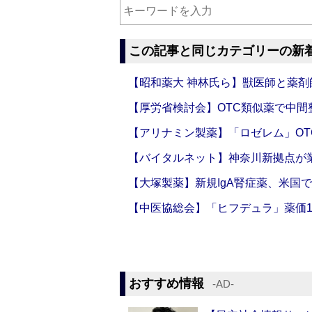
この記事と同じカテゴリーの新
【昭和薬大 神林氏ら】獣医師と薬剤
【厚労省検討会】OTC類似薬で中間整
【アリナミン製薬】「ロゼレム」OT
【バイタルネット】神奈川新拠点が業
【大塚製薬】新規IgA腎症薬、米国
【中医協総会】「ヒフデュラ」薬価1
おすすめ情報
‐AD‐