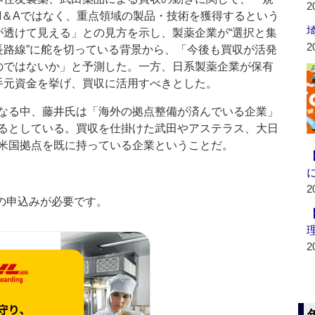
2
M＆Aではなく、重点領域の製品・技術を獲得するという
が透けて見える」との見方を示し、製薬企業が“選択と集
2
長路線”に舵を切っている背景から、「今後も買収が活発
のではないか」と予測した。一方、日系製薬企業が保有
手元資金を挙げ、買収に活用すべきとした。
なる中、藤井氏は「海外の拠点整備が済んでいる企業」
るとしている。買収を仕掛けた武田やアステラス、大日
米国拠点を既に持っている企業ということだ。
2
の申込みが必要です。
2