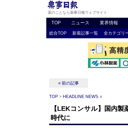
薬のことなら薬事日報ウェブサイト
TOP
ニュース
業界情報
総合TOP
新着記事一覧
全カテゴリ
« 前の記事
TOP
>
HEADLINE NEWS
∨
【LEKコンサル】国内製
時代に