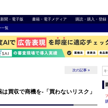
新聞・電子版
書籍・電子メディア
購読・購入・登録
ー一覧
次の記事 »
薬は買収で商機を‐「買わないリスク」