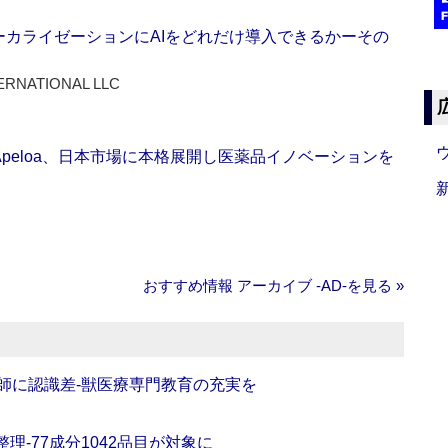
ーカライゼーションにAIをどれだけ導入できるかーその
ERNATIONAL LLC
Apeloa、日本市場に本格展開し医薬品イノベーションを
おすすめ情報 アーカイブ ‐AD‐を見る »
師に認識差‐獣医療専門教育の充実を
理‐77成分1042品目が対象に