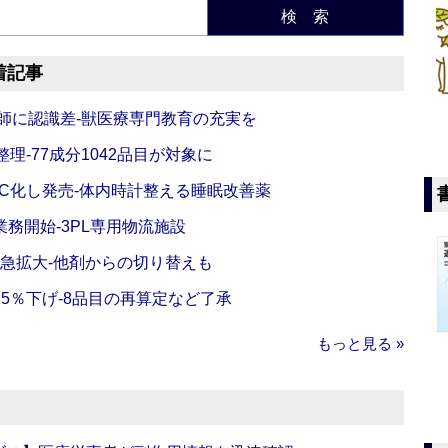
検 索
着記事
師に認識差‐獣医療専門教育の充実を
理‐77成分1042品目が対象に
C化し発売‐体内時計整える睡眠改善薬
務開始‐3PL専用物流施設
で急拡大‐他剤からの切り替えも
5％下げ‐8品目の再算定など了承
もっと見る »