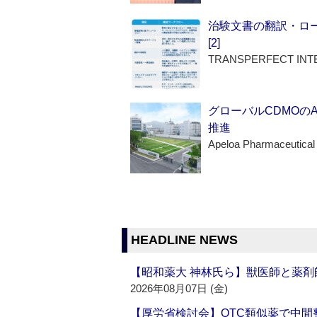
治験文書の翻訳・ロ
[2]
TRANSPERFECT INT
グローバルCDMOの
推進
Apeloa Pharmaceutical
HEADLINE NEWS
【昭和薬大 神林氏ら】獣医師と薬剤
2026年08月07日 (金)
【厚労省検討会】OTC類似薬で中間整