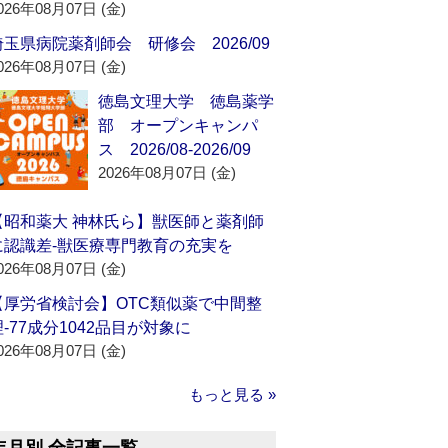
026年08月07日 (金)
埼玉県病院薬剤師会 研修会 2026/09
026年08月07日 (金)
徳島文理大学 徳島薬学
部 オープンキャンパ
ス 2026/08-2026/09
2026年08月07日 (金)
【昭和薬大 神林氏ら】獣医師と薬剤師
に認識差‐獣医療専門教育の充実を
026年08月07日 (金)
【厚労省検討会】OTC類似薬で中間整
理‐77成分1042品目が対象に
026年08月07日 (金)
もっと見る »