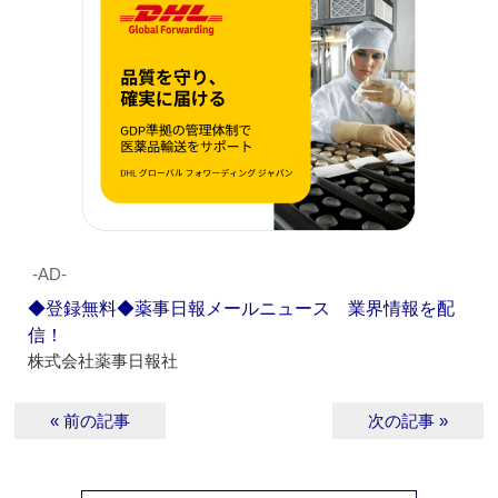
‐AD‐
◆登録無料◆薬事日報メールニュース 業界情報を配
信！
株式会社薬事日報社
« 前の記事
次の記事 »