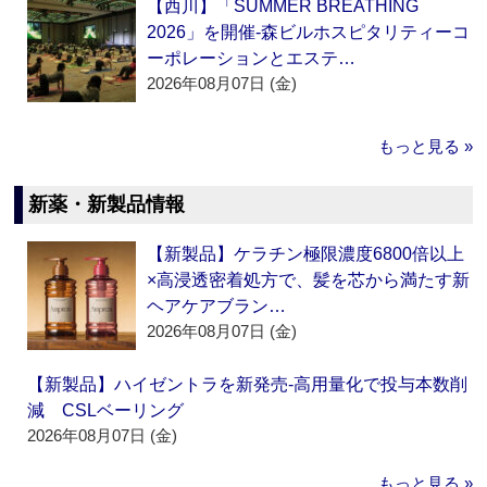
【西川】「SUMMER BREATHING
2026」を開催‐森ビルホスピタリティーコ
ーポレーションとエステ…
2026年08月07日 (金)
もっと見る »
新薬・新製品情報
【新製品】ケラチン極限濃度6800倍以上
×高浸透密着処方で、髪を芯から満たす新
ヘアケアブラン…
2026年08月07日 (金)
【新製品】ハイゼントラを新発売‐高用量化で投与本数削
減 CSLベーリング
2026年08月07日 (金)
もっと見る »