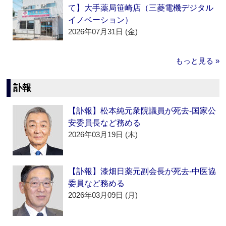
て】大手薬局笹崎店（三菱電機デジタル
イノベーション）
2026年07月31日 (金)
もっと見る »
訃報
【訃報】松本純元衆院議員が死去‐国家公
安委員長など務める
2026年03月19日 (木)
【訃報】漆畑日薬元副会長が死去‐中医協
委員など務める
2026年03月09日 (月)