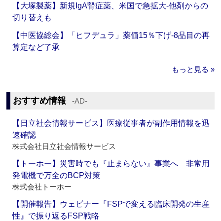
【大塚製薬】新規IgA腎症薬、米国で急拡大‐他剤からの
切り替えも
【中医協総会】「ヒフデュラ」薬価15％下げ‐8品目の再
算定など了承
もっと見る »
おすすめ情報
‐AD‐
【日立社会情報サービス】医療従事者が副作用情報を迅
速確認
株式会社日立社会情報サービス
【トーホー】災害時でも『止まらない』事業へ 非常用
発電機で万全のBCP対策
株式会社トーホー
【開催報告】ウェビナー『FSPで変える臨床開発の生産
性』で振り返るFSP戦略