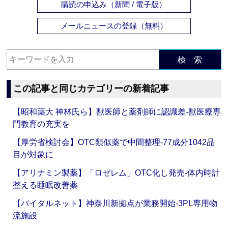
購読の申込み（新聞 / 電子版）
メールニュースの登録（無料）
検 索
この記事と同じカテゴリーの新着記事
【昭和薬大 神林氏ら】獣医師と薬剤師に認識差‐獣医療専
門教育の充実を
【厚労省検討会】OTC類似薬で中間整理‐77成分1042品
目が対象に
【アリナミン製薬】「ロゼレム」OTC化し発売‐体内時計
整える睡眠改善薬
【バイタルネット】神奈川新拠点が業務開始‐3PL専用物
流施設