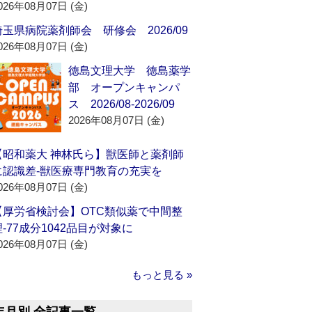
026年08月07日 (金)
埼玉県病院薬剤師会 研修会 2026/09
026年08月07日 (金)
徳島文理大学 徳島薬学
部 オープンキャンパ
ス 2026/08-2026/09
2026年08月07日 (金)
【昭和薬大 神林氏ら】獣医師と薬剤師
に認識差‐獣医療専門教育の充実を
026年08月07日 (金)
【厚労省検討会】OTC類似薬で中間整
理‐77成分1042品目が対象に
026年08月07日 (金)
もっと見る »