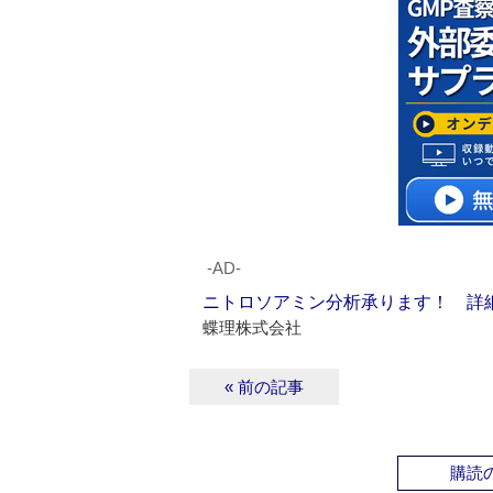
‐AD‐
ニトロソアミン分析承ります！ 詳
蝶理株式会社
« 前の記事
購読の