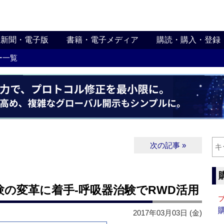
新聞・電子版
書籍・電子メディア
購読・購入・登録
ー一覧
次の記事 »
験の変革に着手‐呼吸器治験でRWD活用
2017年03月03日 (金)