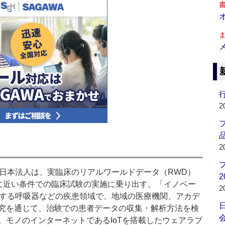
行
2
品
2
日本法人は、実臨床のリアルワールドデータ（RWD）
2
療に近い条件での臨床試験の実施に乗り出す。「イノベー
2
力する呼吸器などの疾患領域で、地域の医療機関、アカデ
究を通じて、治験での患者データの収集・解析方法を検
会
。モノのインターネットであるIoTを搭載したウェアラブ