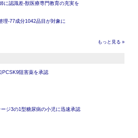
師に認識差‐獣医療専門教育の充実を
理‐77成分1042品目が対象に
もっと見る »
口PCSK9阻害薬を承認
をステージ3の1型糖尿病の小児に迅速承認