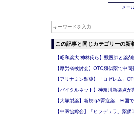
メー
この記事と同じカテゴリーの新
【昭和薬大 神林氏ら】獣医師と薬剤
【厚労省検討会】OTC類似薬で中間整
【アリナミン製薬】「ロゼレム」OT
【バイタルネット】神奈川新拠点が業
【大塚製薬】新規IgA腎症薬、米国
【中医協総会】「ヒフデュラ」薬価1