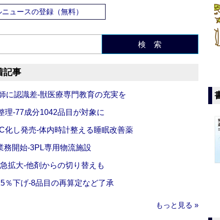
ルニュースの登録（無料）
検 索
着記事
師に認識差‐獣医療専門教育の充実を
理‐77成分1042品目が対象に
C化し発売‐体内時計整える睡眠改善薬
務開始‐3PL専用物流施設
で急拡大‐他剤からの切り替えも
5％下げ‐8品目の再算定など了承
もっと見る »