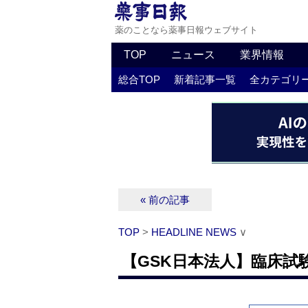
薬のことなら薬事日報ウェブサイト
TOP
ニュース
業界情報
総合TOP
新着記事一覧
全カテゴリ
« 前の記事
TOP
>
HEADLINE NEWS
∨
【GSK日本法人】臨床試