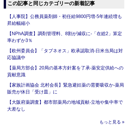
この記事と同じカテゴリーの新着記事
【人事院】公務員薬剤師・初任給9800円増‐5年連続増も
昇給幅縮小
【NPhA調査】調剤管理料、8割が減収に‐「在総2」算定
率わずか3％
【欧州委員会】「タブネオス」欧承認取消‐日米当局は対
応協議中
【薬局方部会】20局の基本方針案を了承‐薬安定供給への
貢献意識
【家族計画協会 北村会長】緊急避妊薬の需要吸収か‐薬局
販売が休日「受け皿」に
【大阪府薬調査】都市部薬局の地域貢献‐立地や集中率で
大差なし
もっと見る »