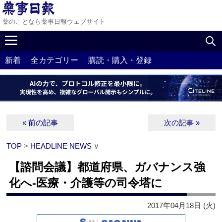
薬のことなら薬事日報ウェブサイト
新着
全カテゴリー
購読・購入・登録
« 前の記事
次の記事 »
TOP
>
HEADLINE NEWS
∨
【諮問会議】都道府県、ガバナンス強
化へ‐医療・介護等の司令塔に
2017年04月18日 (火)