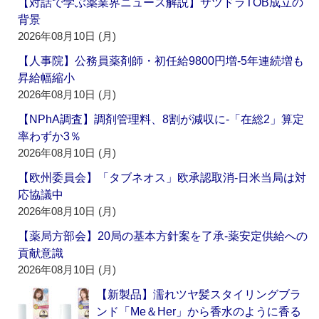
【対話で学ぶ薬業界ニュース解説】サツドラTOB成立の
背景
2026年08月10日 (月)
【人事院】公務員薬剤師・初任給9800円増‐5年連続増も
昇給幅縮小
2026年08月10日 (月)
【NPhA調査】調剤管理料、8割が減収に‐「在総2」算定
率わずか3％
2026年08月10日 (月)
【欧州委員会】「タブネオス」欧承認取消‐日米当局は対
応協議中
2026年08月10日 (月)
【薬局方部会】20局の基本方針案を了承‐薬安定供給への
貢献意識
2026年08月10日 (月)
【新製品】濡れツヤ髪スタイリングブラ
ンド「Me＆Her」から香水のように香る