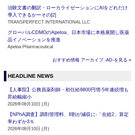
治験文書の翻訳・ローカライゼーションにAIをどれだけ
導入できるかーその[2]
TRANSPERFECT INTERNATIONAL LLC
グローバルCDMOのApeloa、日本市場に本格展開し医薬
品イノベーションを推進
Apeloa Pharmaceutical
おすすめ情報 アーカイブ ‐AD‐を見る »
HEADLINE NEWS
【人事院】公務員薬剤師・初任給9800円増‐5年連続増も
昇給幅縮小
2026年08月10日 (月)
【NPhA調査】調剤管理料、8割が減収に‐「在総2」算定
率わずか3％
2026年08月10日 (月)