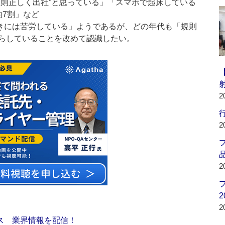
規則正しく出社”と思っている」「スマホで起床している
約7割」など
きには苦労している」ようであるが、どの年代も「規則
らしていることを改めて認識したい。
2
行
2
品
2
2
2
ス 業界情報を配信！