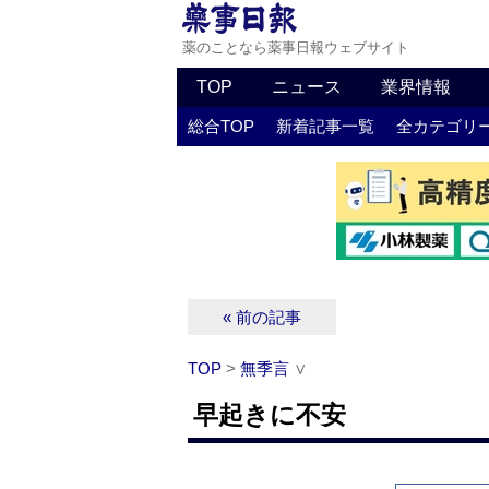
薬のことなら薬事日報ウェブサイト
TOP
ニュース
業界情報
総合TOP
新着記事一覧
全カテゴリ
« 前の記事
TOP
>
無季言
∨
早起きに不安