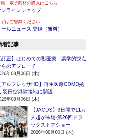
書籍、電子商材の購入はこちら
オンラインショップ
まずはご登録ください
メールニュース 登録（無料）
新着記事
【訂正】はじめての獣医療 薬学的観点
からのアプローチ
026年08月06日 (木)
【アルフレッサHD】再生医療CDMO拠
点‐羽田空港隣接地に開設
026年08月06日 (木)
【JACDS】3日間で11万
人超が来場‐第26回ドラ
ッグストアショー
2026年08月06日 (木)