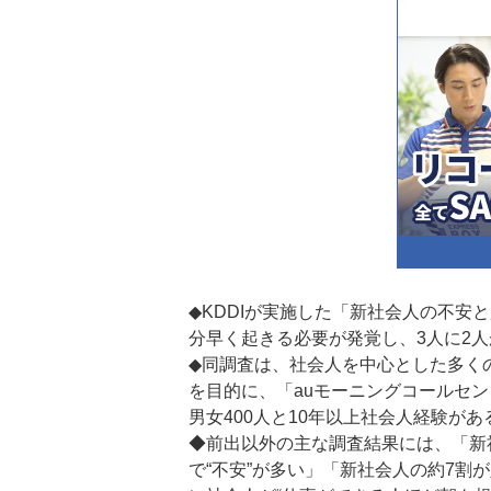
◆KDDIが実施した「新社会人の不安
分早く起きる必要が発覚し、3人に2人
◆同調査は、社会人を中心とした多く
を目的に、「auモーニングコールセ
男女400人と10年以上社会人経験があ
◆前出以外の主な調査結果には、「新
で“不安”が多い」「新社会人の約7割