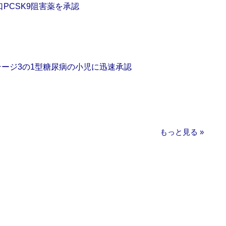
口PCSK9阻害薬を承認
をステージ3の1型糖尿病の小児に迅速承認
もっと見る »