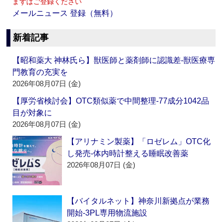
まずはご登録ください
メールニュース 登録（無料）
新着記事
【昭和薬大 神林氏ら】獣医師と薬剤師に認識差‐獣医療専
門教育の充実を
2026年08月07日 (金)
【厚労省検討会】OTC類似薬で中間整理‐77成分1042品
目が対象に
2026年08月07日 (金)
【アリナミン製薬】「ロゼレム」OTC化
し発売‐体内時計整える睡眠改善薬
2026年08月07日 (金)
【バイタルネット】神奈川新拠点が業務
開始‐3PL専用物流施設