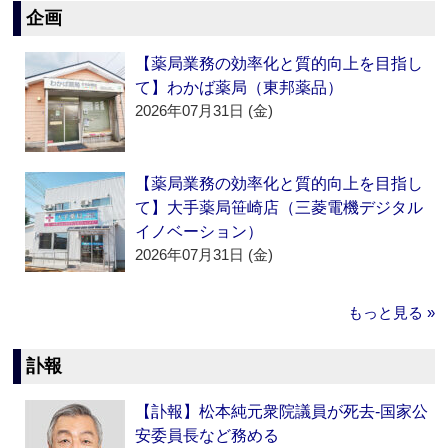
企画
【薬局業務の効率化と質的向上を目指し
て】わかば薬局（東邦薬品）
2026年07月31日 (金)
【薬局業務の効率化と質的向上を目指し
て】大手薬局笹崎店（三菱電機デジタル
イノベーション）
2026年07月31日 (金)
もっと見る »
訃報
【訃報】松本純元衆院議員が死去‐国家公
安委員長など務める