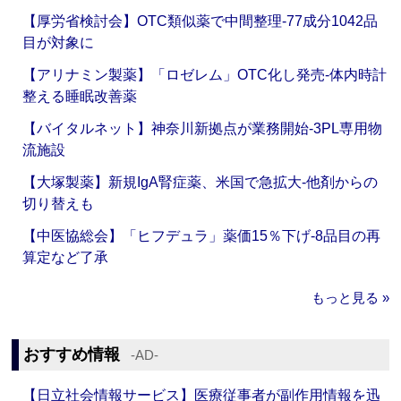
【厚労省検討会】OTC類似薬で中間整理‐77成分1042品
目が対象に
【アリナミン製薬】「ロゼレム」OTC化し発売‐体内時計
整える睡眠改善薬
【バイタルネット】神奈川新拠点が業務開始‐3PL専用物
流施設
【大塚製薬】新規IgA腎症薬、米国で急拡大‐他剤からの
切り替えも
【中医協総会】「ヒフデュラ」薬価15％下げ‐8品目の再
算定など了承
もっと見る »
おすすめ情報
‐AD‐
【日立社会情報サービス】医療従事者が副作用情報を迅