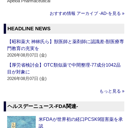
Apeloa Pharmaceutical
おすすめ情報 アーカイブ ‐AD‐を見る »
HEADLINE NEWS
【昭和薬大 神林氏ら】獣医師と薬剤師に認識差‐獣医療専
門教育の充実を
2026年08月07日 (金)
【厚労省検討会】OTC類似薬で中間整理‐77成分1042品
目が対象に
2026年08月07日 (金)
もっと見る »
ヘルスデーニュース‐FDA関連‐
米FDAが世界初の経口PCSK9阻害薬を承
認