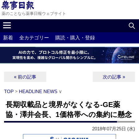
薬のことなら薬事日報ウェブサイト
新着
全カテゴリー
購読・購入・登録
« 前の記事
次の記事 »
TOP
>
HEADLINE NEWS
∨
長期収載品と境界がなくなる‐GE薬
協・澤井会長、1価格帯への集約に懸念
2018年07月25日 (水)