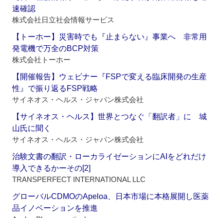
速確認
株式会社日立社会情報サービス
【トーホー】災害時でも『止まらない』事業へ 非常用
発電機で万全のBCP対策
株式会社トーホー
【開催報告】ウェビナー『FSPで変える臨床開発の生産
性』で振り返るFSP戦略
サイネオス・ヘルス・ジャパン株式会社
【サイネオス・ヘルス】世界とつなぐ「翻訳者」に 城
山氏に聞く
サイネオス・ヘルス・ジャパン株式会社
治験文書の翻訳・ローカライゼーションにAIをどれだけ
導入できるかーその[2]
TRANSPERFECT INTERNATIONAL LLC
グローバルCDMOのApeloa、日本市場に本格展開し医薬
品イノベーションを推進