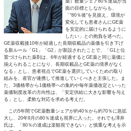
薬）数量シェア80％達成が当
面の目標としながらも、
「“80％後”を見据え、環境が
変化しても患者さんにGE薬
を安定的に届けられるように
したい」との抱負を述べた。
GE薬収載後10年が経過した長期収載品の薬価を引き下げ
る新ルール「G1」「G2」が新設されたことで、「G1と位
置づけられた薬剤は、6年が経過するとGE薬と同じ薬価に
揃えられることになり、長期収載品とGE薬の境界がなく
なる」とし、患者視点でGE薬を選択していくための取り
組みを、産官が連携して推進していくべきと主張した。ま
た、3価格帯から1価格帯への集約や毎年薬価改定といった
薬価制度改革の方向性は、「安定供給に大きな影響を与え
る」とし、柔軟な対応を求める考えだ。
この5年間でGE薬数量シェアが約40％から約70％に急拡
大し、20年9月の80％達成も視界に入った。それでも澤井
氏は、「80％の達成は楽観視できない」と慎重な考えを示