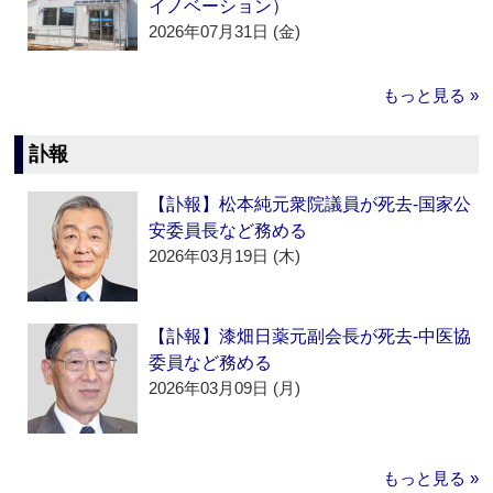
イノベーション）
2026年07月31日 (金)
もっと見る »
訃報
【訃報】松本純元衆院議員が死去‐国家公
安委員長など務める
2026年03月19日 (木)
【訃報】漆畑日薬元副会長が死去‐中医協
委員など務める
2026年03月09日 (月)
もっと見る »