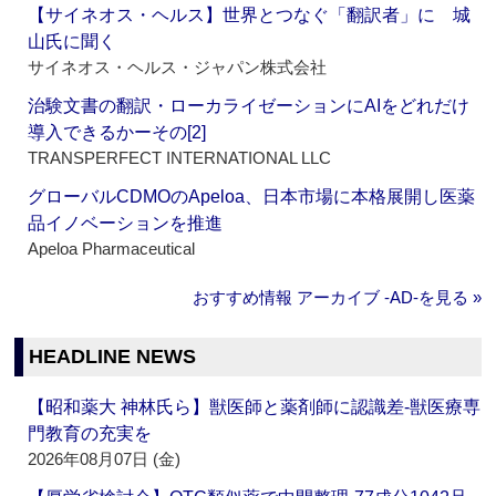
【サイネオス・ヘルス】世界とつなぐ「翻訳者」に 城
山氏に聞く
サイネオス・ヘルス・ジャパン株式会社
治験文書の翻訳・ローカライゼーションにAIをどれだけ
導入できるかーその[2]
TRANSPERFECT INTERNATIONAL LLC
グローバルCDMOのApeloa、日本市場に本格展開し医薬
品イノベーションを推進
Apeloa Pharmaceutical
おすすめ情報 アーカイブ ‐AD‐を見る »
HEADLINE NEWS
【昭和薬大 神林氏ら】獣医師と薬剤師に認識差‐獣医療専
門教育の充実を
2026年08月07日 (金)