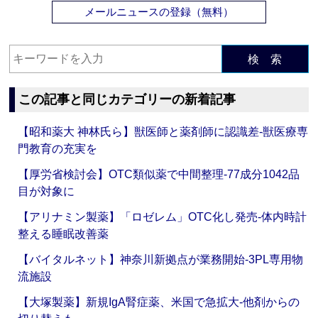
メールニュースの登録（無料）
検 索
この記事と同じカテゴリーの新着記事
【昭和薬大 神林氏ら】獣医師と薬剤師に認識差‐獣医療専
門教育の充実を
【厚労省検討会】OTC類似薬で中間整理‐77成分1042品
目が対象に
【アリナミン製薬】「ロゼレム」OTC化し発売‐体内時計
整える睡眠改善薬
【バイタルネット】神奈川新拠点が業務開始‐3PL専用物
流施設
【大塚製薬】新規IgA腎症薬、米国で急拡大‐他剤からの