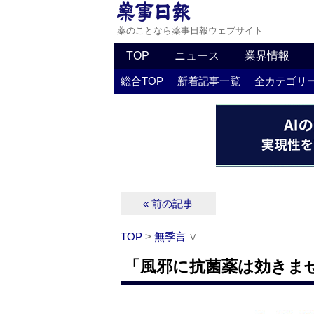
薬のことなら薬事日報ウェブサイト
TOP
ニュース
業界情報
総合TOP
新着記事一覧
全カテゴリ
« 前の記事
TOP
>
無季言
∨
「風邪に抗菌薬は効きま