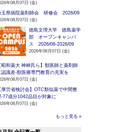
026年08月07日 (金)
埼玉県病院薬剤師会 研修会 2026/09
026年08月07日 (金)
徳島文理大学 徳島薬学
部 オープンキャンパ
ス 2026/08-2026/09
2026年08月07日 (金)
【昭和薬大 神林氏ら】獣医師と薬剤師
に認識差‐獣医療専門教育の充実を
026年08月07日 (金)
【厚労省検討会】OTC類似薬で中間整
理‐77成分1042品目が対象に
026年08月07日 (金)
もっと見る »