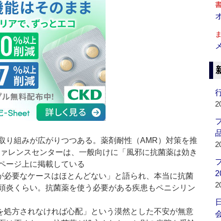
行
2
品
取り組みが広がりつつある。薬剤耐性（AMR）対策を推
2
ファレンスセンターは、一般向けに「風邪に抗菌薬は効き
ページ上に掲載している
2
が必要なケースはほとんどない」と語られ、本当に抗菌
2
頭炎くらい。抗菌薬を使う必要がある疾患もペニシリン
を処方されなければ心配」という漠然とした不安が無意
会