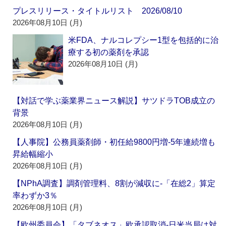
プレスリリース・タイトルリスト 2026/08/10
2026年08月10日 (月)
米FDA、ナルコレプシー1型を包括的に治
療する初の薬剤を承認
2026年08月10日 (月)
【対話で学ぶ薬業界ニュース解説】サツドラTOB成立の
背景
2026年08月10日 (月)
【人事院】公務員薬剤師・初任給9800円増‐5年連続増も
昇給幅縮小
2026年08月10日 (月)
【NPhA調査】調剤管理料、8割が減収に‐「在総2」算定
率わずか3％
2026年08月10日 (月)
【欧州委員会】「タブネオス」欧承認取消‐日米当局は対