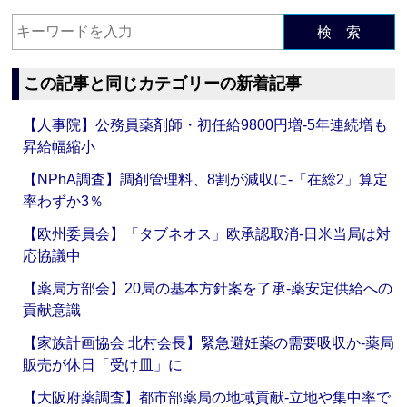
検 索
この記事と同じカテゴリーの新着記事
【人事院】公務員薬剤師・初任給9800円増‐5年連続増も
昇給幅縮小
【NPhA調査】調剤管理料、8割が減収に‐「在総2」算定
率わずか3％
【欧州委員会】「タブネオス」欧承認取消‐日米当局は対
応協議中
【薬局方部会】20局の基本方針案を了承‐薬安定供給への
貢献意識
【家族計画協会 北村会長】緊急避妊薬の需要吸収か‐薬局
販売が休日「受け皿」に
【大阪府薬調査】都市部薬局の地域貢献‐立地や集中率で