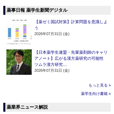
薬事日報 薬学生新聞デジタル
【薬ゼミ国試対策】計算問題を意識しよ
う
2026年07月31日 (金)
【日本薬学生連盟・先輩薬剤師のキャリ
アノート】広がる漢方薬研究の可能性
ツムラ漢方研究…
2026年07月31日 (金)
もっと見る »
薬学生向け書籍 »
薬業界ニュース解説