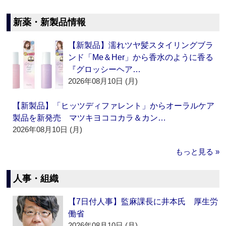
新薬・新製品情報
【新製品】濡れツヤ髪スタイリングブラ
ンド「Me＆Her」から香水のように香る
『グロッシーヘア…
2026年08月10日 (月)
【新製品】「ヒッツディファレント」からオーラルケア
製品を新発売 マツキヨココカラ＆カン…
2026年08月10日 (月)
もっと見る »
人事・組織
【7日付人事】監麻課長に井本氏 厚生労
働省
2026年08月10日 (月)