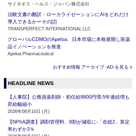
サイネオス・ヘルス・ジャパン株式会社
治験文書の翻訳・ローカライゼーションにAIをどれだけ
導入できるかーその[2]
TRANSPERFECT INTERNATIONAL LLC
グローバルCDMOのApeloa、日本市場に本格展開し医薬
品イノベーションを推進
Apeloa Pharmaceutical
おすすめ情報 アーカイブ ‐AD‐を見る »
HEADLINE NEWS
【人事院】公務員薬剤師・初任給9800円増‐5年連続増も
昇給幅縮小
2026年08月10日 (月)
【NPhA調査】調剤管理料、8割が減収に‐「在総2」算定
率わずか3％