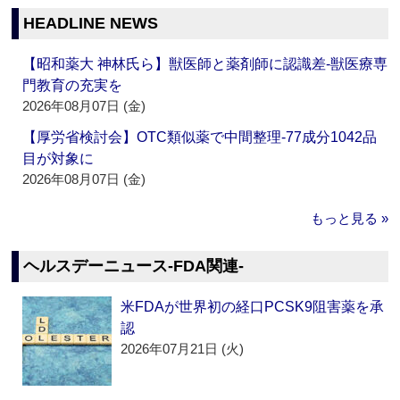
HEADLINE NEWS
【昭和薬大 神林氏ら】獣医師と薬剤師に認識差‐獣医療専
門教育の充実を
2026年08月07日 (金)
【厚労省検討会】OTC類似薬で中間整理‐77成分1042品
目が対象に
2026年08月07日 (金)
もっと見る »
ヘルスデーニュース‐FDA関連‐
米FDAが世界初の経口PCSK9阻害薬を承
認
2026年07月21日 (火)