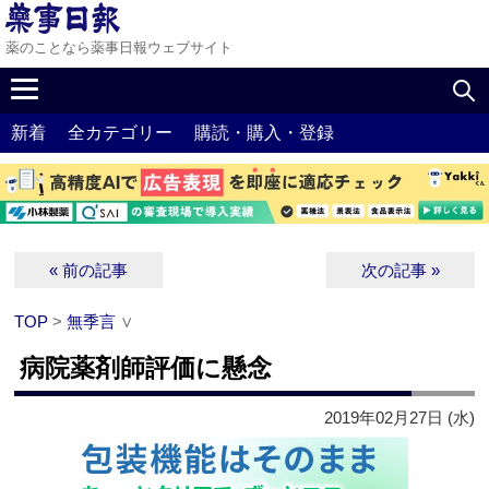
薬のことなら薬事日報ウェブサイト
新着
全カテゴリー
購読・購入・登録
« 前の記事
次の記事 »
TOP
>
無季言
∨
病院薬剤師評価に懸念
2019年02月27日 (水)