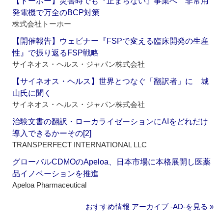
【トーホー】災害時でも『止まらない』事業へ 非常用
発電機で万全のBCP対策
株式会社トーホー
【開催報告】ウェビナー『FSPで変える臨床開発の生産
性』で振り返るFSP戦略
サイネオス・ヘルス・ジャパン株式会社
【サイネオス・ヘルス】世界とつなぐ「翻訳者」に 城
山氏に聞く
サイネオス・ヘルス・ジャパン株式会社
治験文書の翻訳・ローカライゼーションにAIをどれだけ
導入できるかーその[2]
TRANSPERFECT INTERNATIONAL LLC
グローバルCDMOのApeloa、日本市場に本格展開し医薬
品イノベーションを推進
Apeloa Pharmaceutical
おすすめ情報 アーカイブ ‐AD‐を見る »